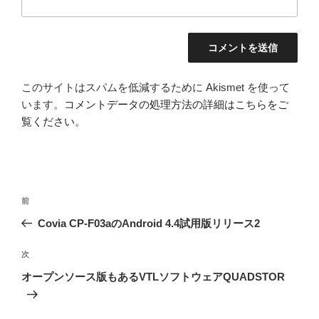
このサイトはスパムを低減するために Akismet を使って
います。
コメントデータの処理方法の詳細はこちらをご
覧ください
。
投
前
前
稿
の
Covia CP-F03aのAndroid 4.4試用版リリース2
ナ
投
ビ
稿
次
次
ゲ
の
オープンソース版もあるVTLソフトウェアQUADSTOR
投
ー
稿
シ