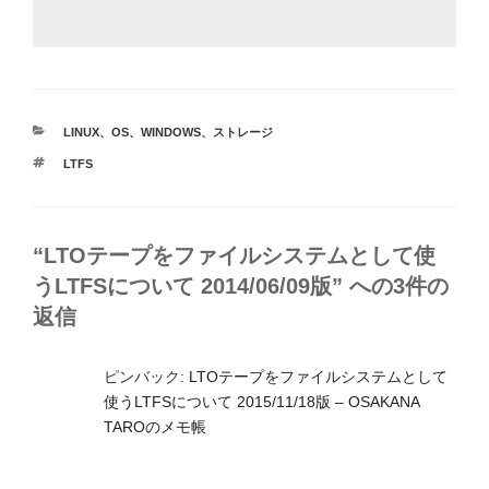
カ
LINUX
、
OS
、
WINDOWS
、
ストレージ
テ
タ
LTFS
ゴ
グ
リ
ー
“LTOテープをファイルシステムとして使
うLTFSについて 2014/06/09版” への3件の
返信
ピンバック:
LTOテープをファイルシステムとして
使うLTFSについて 2015/11/18版 – OSAKANA
TAROのメモ帳