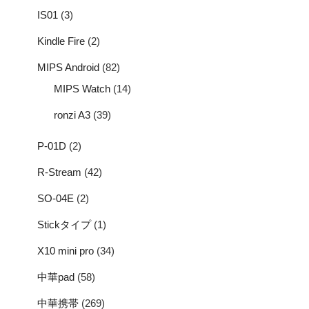
IS01
(3)
Kindle Fire
(2)
MIPS Android
(82)
MIPS Watch
(14)
ronzi A3
(39)
P-01D
(2)
R-Stream
(42)
SO-04E
(2)
Stickタイプ
(1)
X10 mini pro
(34)
中華pad
(58)
中華携帯
(269)