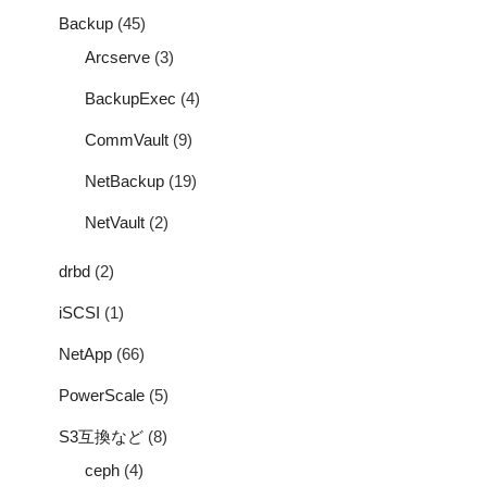
Backup
(45)
Arcserve
(3)
BackupExec
(4)
CommVault
(9)
NetBackup
(19)
NetVault
(2)
drbd
(2)
iSCSI
(1)
NetApp
(66)
PowerScale
(5)
S3互換など
(8)
ceph
(4)