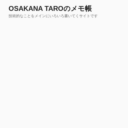
コ
OSAKANA TAROのメモ帳
ン
技術的なことをメインにいろいろ書いてくサイトです
テ
ン
ツ
へ
ス
キ
ッ
プ