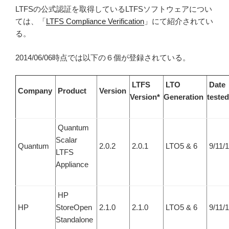
LTFSの公式認証を取得しているLTFSソフトウェアについ
ては、「
LTFS Compliance Verification
」にて紹介されてい
る。
2014/06/06時点では以下の６個が登録されている。
LTFS
LTO
Date
Company
Product
Version
Version*
Generation
tested
Quantum
Scalar
Quantum
2.0.2
2.0.1
LTO5 & 6
9/11/
LTFS
Appliance
HP
HP
StoreOpen
2.1.0
2.1.0
LTO5 & 6
9/11/
Standalone