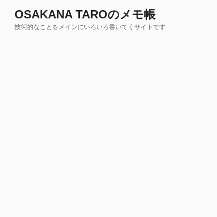
コ
OSAKANA TAROのメモ帳
ン
技術的なことをメインにいろいろ書いてくサイトです
テ
ン
ツ
へ
ス
キ
ッ
プ