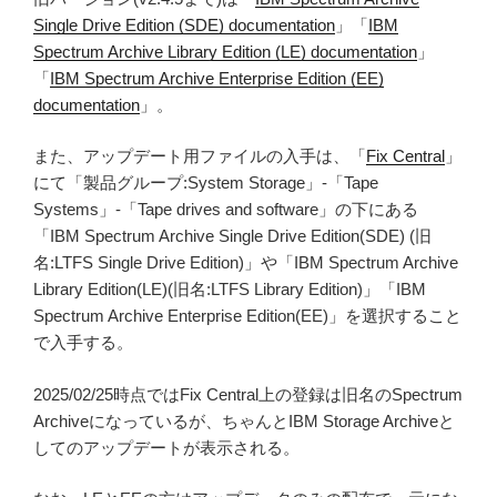
Single Drive Edition (SDE) documentation
」「
IBM
Spectrum Archive Library Edition (LE) documentation
」
「
IBM Spectrum Archive Enterprise Edition (EE)
documentation
」。
また、アップデート用ファイルの入手は、「
Fix Central
」
にて「製品グループ:System Storage」-「Tape
Systems」-「Tape drives and software」の下にある
「IBM Spectrum Archive Single Drive Edition(SDE) (旧
名:LTFS Single Drive Edition)」や「IBM Spectrum Archive
Library Edition(LE)(旧名:LTFS Library Edition)」「IBM
Spectrum Archive Enterprise Edition(EE)」を選択すること
で入手する。
2025/02/25時点ではFix Central上の登録は旧名のSpectrum
Archiveになっているが、ちゃんとIBM Storage Archiveと
してのアップデートが表示される。