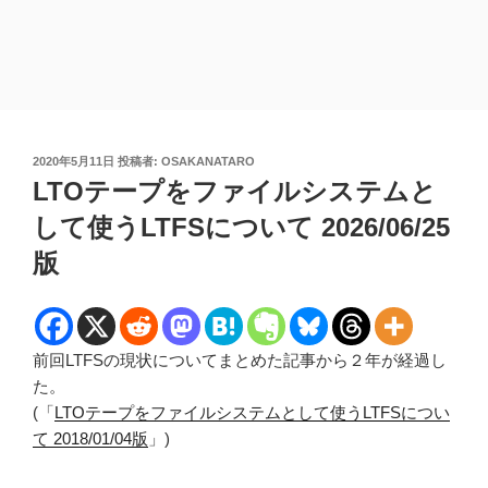
投
2020年5月11日
投稿者:
OSAKANATARO
稿
LTOテープをファイルシステムと
日:
して使うLTFSについて 2026/06/25
版
前回LTFSの現状についてまとめた記事から２年が経過し
た。
(「
LTOテープをファイルシステムとして使うLTFSについ
て 2018/01/04版
」)