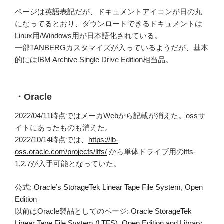
ページは英語表記だが、ドキュメントアイコンが日の丸
になってるとおり、ダウンロードできるドキュメントは
Linux用/Windows用が日本語化されている。
一部TANBERGカスタマイズが入っているようだが、基本
的にはIBM Archive Single Drive Edition相当品。
・Oracle
2022/04/11時点ではメーカWebから記載が消えた。ossサ
イトにあったものも消えた。
2022/10/14時点では、
https://lb-
oss.oracle.com/projects/ltfs/
から単体ドライブ用のltfs-
1.2.7が入手可能となっていた。
公式:
Oracle’s StorageTek Linear Tape File System, Open
Edition
以前はOracle製品としてのページ:
Oracle StorageTek
Linear Tape File System (LTFS), Open Edition and Library