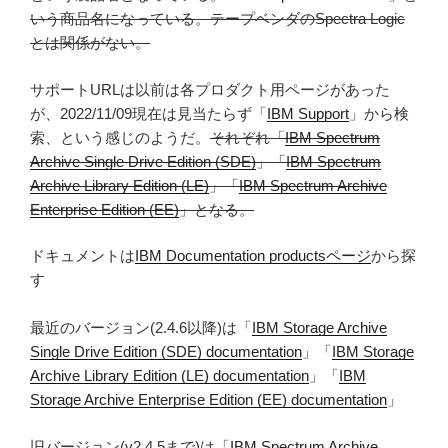
いう商品名になっている。テープベンダのSpectra Logic
とは関係がない。
サポートURLは以前は各プロダクト用ページがあった
が、2022/11/09現在は見当たらず「
IBM Support
」から検
索、という感じのようだ。
それぞれ「
IBM Spectrum
Archive Single Drive Edition (SDE)
」「
IBM Spectrum
Archive Library Edition (LE)
」「
IBM Spectrum Archive
Enterprise Edition (EE)
」となる。
ドキュメントは
IBM Documentation productsページ
から探
す
最近のバージョン(2.4.6以降)は「
IBM Storage Archive
Single Drive Edition (SDE) documentation
」「
IBM Storage
Archive Library Edition (LE) documentation
」「
IBM
Storage Archive Enterprise Edition (EE) documentation
」
旧バージョン(v2.4.5まで)は「
IBM Spectrum Archive