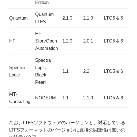
Edition
Quantum
Quantum
2.1.0
2.1.0
LTO5 & 6
11
LTFS
HP
HP
StoreOpen
1.2.0
2.0.1
LTO5 & 6
11
Automation
Spectra
Spectra
Logic
1.1
2.2
LTO5 & 6
9/
Logic
Black
Pearl
MT-
NODEUM
1.1
2.1.0
LTO5 & 6
7/
Consulting
なお、LTFSソフトウェアのバージョンと、対応している
LTFSフォーマットのバージョンに直接の関連性は無いの