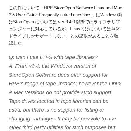
この件について「
HPE StoreOpen Software Linux and Mac
3.5 User Guide Frequently asked questions
」にWindows向
けStoreOpen については ver 3.4.0 以降ではライブラリ/チ
ェンジャーに対応しているが、Linux向けについては単体
ドライブしかサポートしない、との記載があることを確
認した
Q: Can I use LTFS with tape libraries?
A: From v3.4, the Windows version of
StoreOpen Software does offer support for
HPE’s range of tape libraries; however the Linux
& Mac versions do not provide such support.
Tape drives located in tape libraries can be
used, but there is no support for listing or
changing cartridges. It may be possible to use
other third party utilities for such purposes but