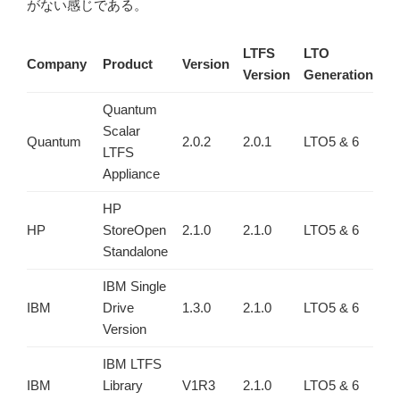
がない感じである。
LTFS
LTO
D
Company
Product
Version
Version
Generation
te
Quantum
Scalar
Quantum
2.0.2
2.0.1
LTO5 & 6
9/
LTFS
Appliance
HP
HP
StoreOpen
2.1.0
2.1.0
LTO5 & 6
9/
Standalone
IBM Single
IBM
Drive
1.3.0
2.1.0
LTO5 & 6
9/
Version
IBM LTFS
IBM
Library
V1R3
2.1.0
LTO5 & 6
10