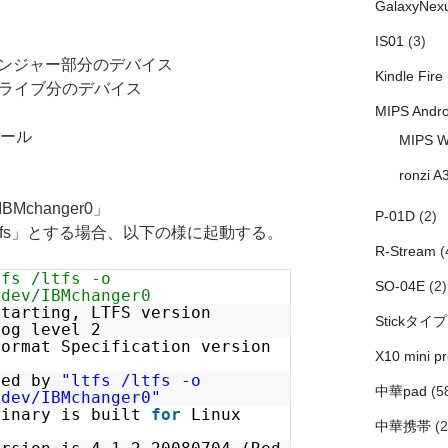
GalaxyNex
IS01
(3)
チェンジャー部分のデバイス
Kindle Fire
プドライブ分のデバイス
MIPS Andro
ール
MIPS W
ronzi A
Mchanger0」
P-01D
(2)
ltfs」とする場合、以下の様に起動する。
R-Stream
(
tfs /ltfs -o
SO-04E
(2)
/dev/IBMchanger0
starting, LTFS version
Stickタイプ
log level 2
Format Specification version
X10 mini pr
hed by
"ltfs /ltfs -o
中華pad
(5
/dev/IBMchanger0"
binary is built
for
Linux
中華携帯
(2