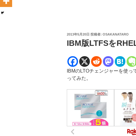
投
2013年5月20日
投稿者:
OSAKANATARO
稿
IBM版LTFSをRH
日:
IBMのLTOチェンジャーを使っ
ってみた。