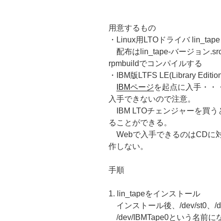
用意するもの
・Linux用LTOドライバ lin_tape
配布はlin_tape-バージョン.sr
rpmbuildでコンパイルする
・IBM版LTFS LE(Library Edition
IBMページ
を起点に入手・・
入手できないので注意。
IBM LTOチェンジャーを買うと、
ることができる。
Webで入手できるのはCDに
作しない。
手順
1. lin_tapeをインストール
インストール後、/dev/st0、/
/dev/IBMTape0という名前