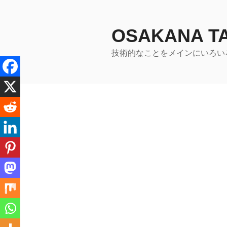
コ
ン
テ
OSAKANA 
ン
技術的なことをメインにいろい
ツ
へ
ス
キ
ッ
プ