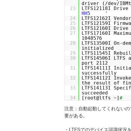
driver (/dev/IBM
23
LTFS12118I Drive
HH5 '
24
LTFS12162I Vendo
25
LTFS12159I Firmw
26
LTFS12160I Drive
27
LTFS17160I Maxim
1048576
28
LTFS13500I On-de
initialized
29
LTFS11545I Rebui
30
LTFS14506I LTFS 
port 2112
31
LTFS14111I Initi
successfully
32
LTFS14112I Invo
the result of fi
33
LTFS14113I Speci
succeeded
34
[root@ltfs ~]
#
注意：自動起動してくれないの
要がある。
・LTFSでのデバイス認識状況