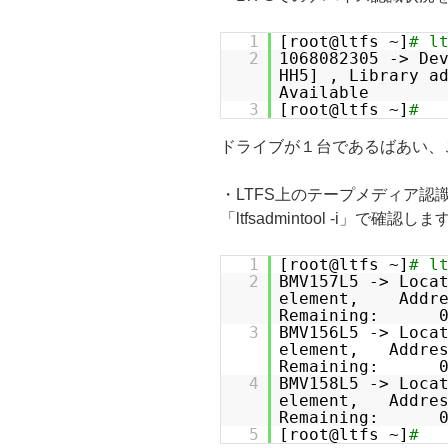
1
[root@ltfs ~]
# l
2
1068082305 -> De
HH5] , Library a
Available
3
[root@ltfs ~]
#
ドライブが１台であるばあい、
・LTFS上のテープメディア認
「ltfsadmintool -i」で確認しま
1
[root@ltfs ~]
# l
2
BMV157L5 -> Loca
element, Addre
Remaining: 0GB
3
BMV156L5 -> Loca
element, Addres
Remaining: 0GB
4
BMV158L5 -> Loca
element, Addre
Remaining: 0GB
5
[root@ltfs ~]
#