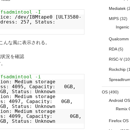
Mediatek
(2
tfsadmintool -I
vice: /dev/IBMtape0 [ULT3580-
MIPS
(32)
ddress: 257, Status:
Ingenic
Qualcomm
こんな風に表示される。
RDA
(5)
識状況を確認
RISC-V
(10
す。
Rockchip
(1
tfsadmintool -i
Spreadtru
tion: Medium storage
ss: 4095, Capacity: 0GB,
, Status: Unknown
OS
(490)
tion: Medium storage
Android OS
s: 4097, Capacity: 0GB,
, Status: Unknown
Remix 
tion: Medium storage
ss: 4099, Capacity: 0GB,
, Status: Unknown
Firefox OS