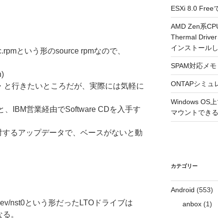
ESXi 8.0 
AMD Zen系CP
Thermal Driv
インストール
c.rpmという形のsource rpmなので、
SPAM対応メモ 2
)
ONTAPシミュ
・と行きたいところだが、実際には気軽に
Windows 
IBM営業経由でSoftware CDを入手す
マウントできるよ
対するアップデータで、ベースがないと動
カテゴリー
Android
(553)
dev/nst0という形だったLTOドライブは
anbox
(1)
になる。