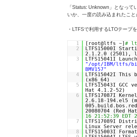
「Status: Unknown」
いか、一度の読み込まれたこと
・LTFSで利用するLTOテー
1
[root@ltfs ~]
# l
2
LTFS15000I Start
2.1.2.0 (2501), 
3
LTFS15041I Launc
"/opt/IBM/ltfs/b
BMV157"
4
LTFS15042I This 
(x86_64)
5
LTFS15043I GCC v
Hat 4.1.2-52)
6
LTFS17087I Kerne
2.6.18-194.el5 (
005.build.bos.re
20080704 (Red Ha
16 21:52:39 EDT 
7
LTFS17089I Distr
Linux Server rel
8
LTFS15003I Forma
9
LTFS15004I LTFS 