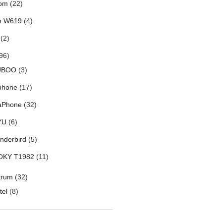
om
(22)
h W619
(4)
(2)
96)
UBOO
(3)
phone
(17)
aPhone
(32)
YU
(6)
nderbird
(5)
OKY T1982
(11)
trum
(32)
tel
(8)