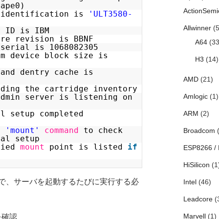
tape0)
ActionSemi
 identification is
'ULT3580-
Allwinner
(5
r ID is IBM
are revision is BBNF
A64
(33
 serial is 1068082305
um device block size is
H3
(14)
mand dentry cache is
AMD
(21)
lding the cartridge inventory
admin server is listening on
Amlogic
(1)
al setup completed
ARM
(2)
ke
'mount'
command
to check
Broadcom
(
nal setup
fied
mount
point is listed
if
ESP8266 /
HiSilicon
(1
で、サーバを起動するたびに実行する必
Intel
(46)
Leadcore
(
Marvell
(1)
を確認