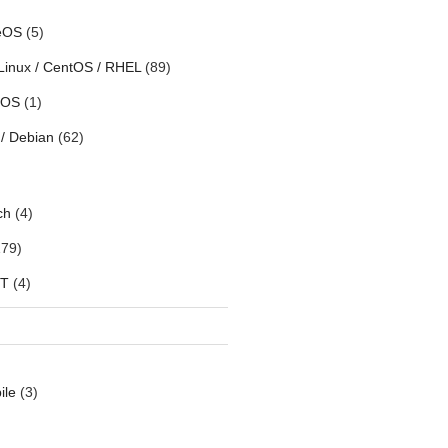
eOS
(5)
Linux / CentOS / RHEL
(89)
h OS
(1)
/ Debian
(62)
ch
(4)
79)
oT
(4)
ile
(3)