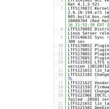
6
LTFS14106I GCC v
Hat 4.1.2-52)
7
LTFS17087I Kerne
2.6.18-194.el5 (
005.build.bos.re
20080704 (Red Ha
16 21:52:39 EDT 
8
LTFS17089I Distr
Linux Server rel
9
LTFS14063I Sync
300 sec
10
LTFS17085I Plugi
11
LTFS17085I Plugi
12
LTFS17085I Plugi
13
LTFS17085I Plugi
14
LTFS11593I LTFS 
version (2012071
15
LTFS12165I lin_t
16
LTFS12118I Chang
TL '
17
LTFS12162I Vendo
18
LTFS12159I Firmw
19
LTFS12160I Chang
20
LTFS12196E IOCTL
failed -20501 (e
21
LTFS12165I lin_t
22
LTFS12158I Openi