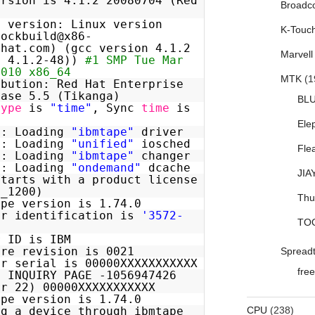
ersion is 4.1.2 20080704 (Red
Broadc
l version: Linux version
K-Touc
mockbuild@x86-
dhat.com) (gcc version 4.1.2
Marvell
t 4.1.2-48))
#1 SMP Tue Mar
2010 x86_64
MTK
(1
ibution: Red Hat Enterprise
ease 5.5 (Tikanga)
BL
type
is
"time"
, Sync
time
is
Ele
n: Loading
"ibmtape"
driver
n: Loading
"unified"
iosched
Fle
n: Loading
"ibmtape"
changer
n: Loading
"ondemand"
dcache
JIA
starts with a product license
2_1200)
Thu
ape version is 1.74.0
er identification is
'3572-
TO
r ID is IBM
are revision is 0021
Spread
er serial is 00000XXXXXXXXXXX
free
: INQUIRY PAGE -1056947426
rr 22) 00000XXXXXXXXXXX
ape version is 1.74.0
ng a device through ibmtape
CPU
(238)