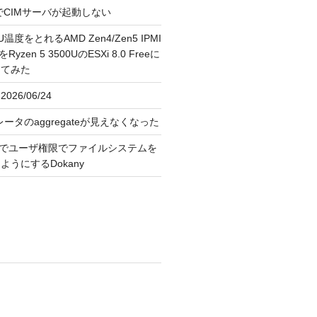
FreeでCIMサーバが起動しない
U温度をとれるAMD Zen4/Zen5 IPMI
erをRyzen 5 3500UのESXi 8.0 Freeに
してみた
026/06/24
レータのaggregateが見えなくなった
OS上でユーザ権限でファイルシステムを
うにするDokany