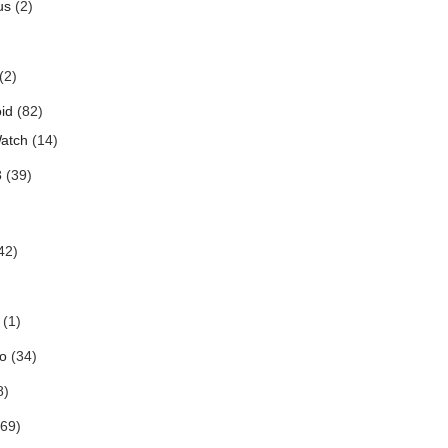
us
(2)
(2)
id
(82)
atch
(14)
3
(39)
42)
(1)
o
(34)
8)
69)