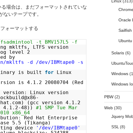
Linux
(313)
となっている場合は、まだフォーマットされていな
Chrom
がないテープです。
Oracle 
プをフォーマットする
Sailfis
Ubuntu 
tfsadmintool -t BMV157L5 -f
ing mkltfs, LTFS version
log level 2
Solaris
(6)
hed by
in/mkltfs -d /dev/IBMtape0 -s
UbuntuTou
binary is built
for
Linux
Windows
(1
ersion is 4.1.2 20080704 (Red
Windows I
l version: Linux version
PBW
(2)
mockbuild@x86-
dhat.com) (gcc version 4.1.2
t 4.1.2-48))
#1 SMP Tue Mar
Web
(30)
2010 x86_64
Jquery Mob
ibution: Red Hat Enterprise
ease 5.5 (Tikanga)
SSL
(8)
tting device
'/dev/IBMtape0'
volume blocksize: 524288