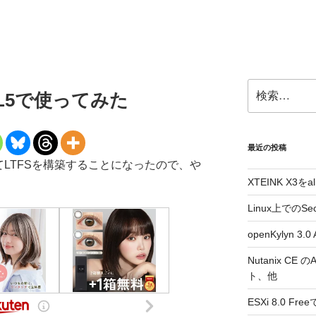
検
EL5で使ってみた
索:
最近の投稿
てLTFSを構築することになったので、や
XTEINK X3をa
Linux上でのSe
openKylyn 
Nutanix CE
ト、他
ESXi 8.0 F