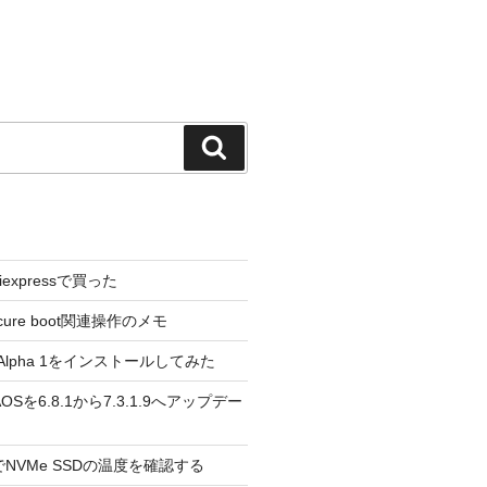
検
索
liexpressで買った
cure boot関連操作のメモ
3.0 Alpha 1をインストールしてみた
 のAOSを6.8.1から7.3.1.9へアップデー
reeでNVMe SSDの温度を確認する