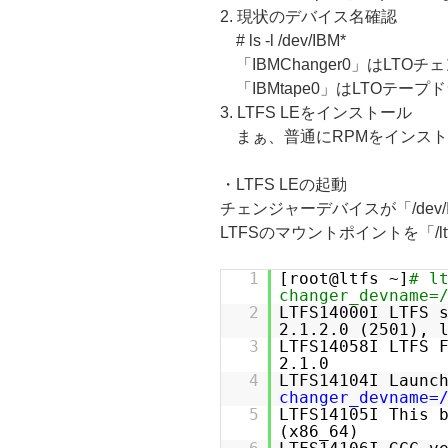
2. 現状のデバイス名確認
# ls -l /dev/IBM*
「IBMChanger0」はLTO
「IBMtape0」はLTOテー
3. LTFS LEをインストール
まぁ、普通にRPMをインスト
・LTFS LEの起動
チェンジャーデバイスが「/dev/IB
LTFSのマウントポイントを「/
1
[root@ltfs ~]
# l
changer_devname=
2
LTFS14000I LTFS 
2.1.2.0 (2501), 
3
LTFS14058I LTFS 
2.1.0
4
LTFS14104I Launc
changer_devname=
5
LTFS14105I This 
(x86_64)