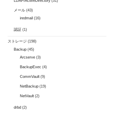
LDAP/ActiveDirectory
(31)
メール
(43)
iredmail
(16)
認証
(1)
ストレージ
(198)
Backup
(45)
Arcserve
(3)
BackupExec
(4)
CommVault
(9)
NetBackup
(19)
NetVault
(2)
drbd
(2)