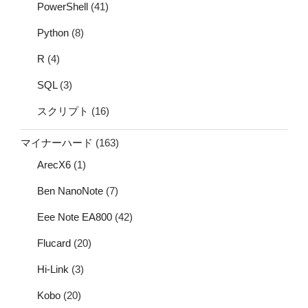
PowerShell
(41)
Python
(8)
R
(4)
SQL
(3)
スクリプト
(16)
マイナーハード
(163)
ArecX6
(1)
Ben NanoNote
(7)
Eee Note EA800
(42)
Flucard
(20)
Hi-Link
(3)
Kobo
(20)