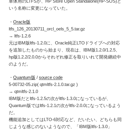
単体用のLTFSが、HP Store Open Standalone(HP-SOS)と
いう名称に変更になっていた。
・
Oracle版
ltfs_126_20130711_orcl_oels_5_5.tar.gz
→ ltfs-1.2.6
元はIBM版ltfs-1.2.0に、Oracle純正LTOドライブへの対応
を追加したものから始まり、現在は、IBM版1.2.0/1.2.5、
hp版1.2.2/2.0.0からそれぞれ修正を取りいれて開発継続中
のようだ。
・
Quantum版
/
source code
5-00732-05.zip( qtmltfs-2.1.0.tar.gz )
→ qtmltfs-2.1.0
IBM版だとltfs-1.2.5の次がltfs-1.3.0になっているが、
Quantum版ではltfs-1.2.1の次がltfs-2.0.0になっているよう
だ。
機能追加としてはLTO-6対応など、だいたい、どちらも同
じような感じのないようなので、「IBM版ltfs-1.3.0」