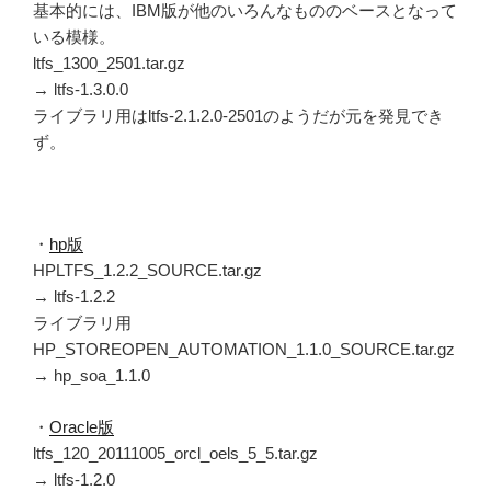
基本的には、IBM版が他のいろんなもののベースとなって
いる模様。
ltfs_1300_2501.tar.gz
→ ltfs-1.3.0.0
ライブラリ用はltfs-2.1.2.0-2501のようだが元を発見でき
ず。
・
hp版
HPLTFS_1.2.2_SOURCE.tar.gz
→ ltfs-1.2.2
ライブラリ用
HP_STOREOPEN_AUTOMATION_1.1.0_SOURCE.tar.gz
→ hp_soa_1.1.0
・
Oracle版
ltfs_120_20111005_orcl_oels_5_5.tar.gz
→ ltfs-1.2.0