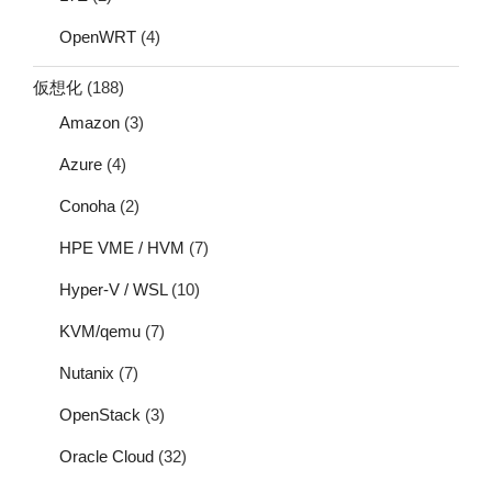
OpenWRT
(4)
仮想化
(188)
Amazon
(3)
Azure
(4)
Conoha
(2)
HPE VME / HVM
(7)
Hyper-V / WSL
(10)
KVM/qemu
(7)
Nutanix
(7)
OpenStack
(3)
Oracle Cloud
(32)