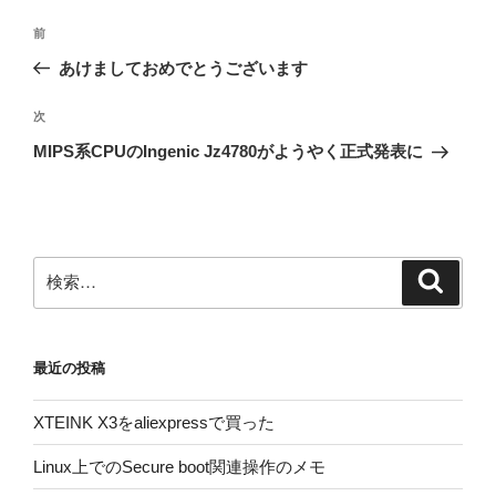
投
前
前
稿
の
あけましておめでとうございます
ナ
投
ビ
稿
次
次
ゲ
の
MIPS系CPUのIngenic Jz4780がようやく正式発表に
投
ー
稿
シ
ョ
ン
検
検
索
索:
最近の投稿
XTEINK X3をaliexpressで買った
Linux上でのSecure boot関連操作のメモ