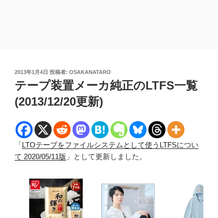
投
2013年1月4日
投稿者:
OSAKANATARO
稿
テープ装置メーカ純正のLTFS一覧
日:
(2013/12/20更新)
「
LTOテープをファイルシステムとして使うLTFSについ
て 2020/05/11版
」として更新しました。