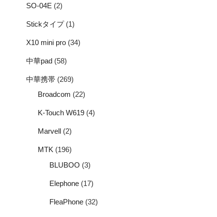
SO-04E
(2)
Stickタイプ
(1)
X10 mini pro
(34)
中華pad
(58)
中華携帯
(269)
Broadcom
(22)
K-Touch W619
(4)
Marvell
(2)
MTK
(196)
BLUBOO
(3)
Elephone
(17)
FleaPhone
(32)