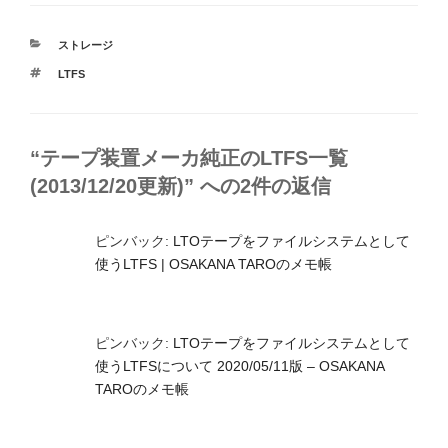
カ
ストレージ
テ
タ
LTFS
ゴ
グ
リ
ー
“テープ装置メーカ純正のLTFS一覧
(2013/12/20更新)” への2件の返信
ピンバック:
LTOテープをファイルシステムとして
使うLTFS | OSAKANA TAROのメモ帳
ピンバック:
LTOテープをファイルシステムとして
使うLTFSについて 2020/05/11版 – OSAKANA
TAROのメモ帳