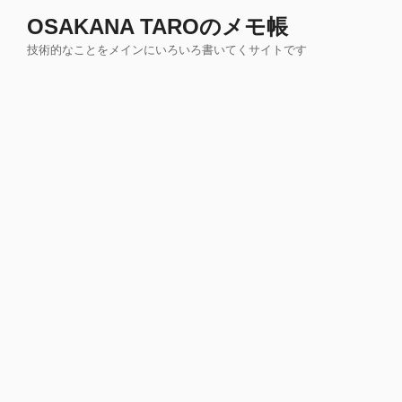
コ
OSAKANA TAROのメモ帳
ン
技術的なことをメインにいろいろ書いてくサイトです
テ
ン
ツ
へ
ス
キ
ッ
プ