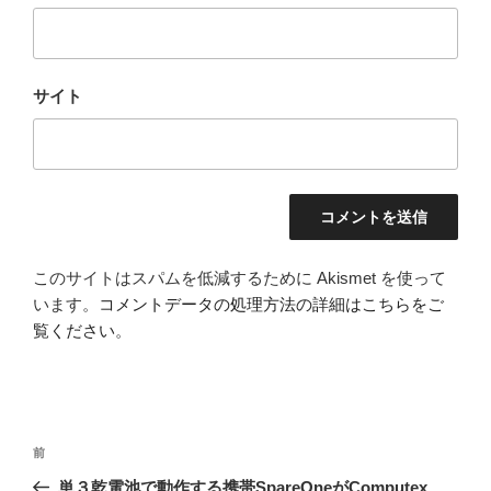
サイト
このサイトはスパムを低減するために Akismet を使って
います。
コメントデータの処理方法の詳細はこちらをご
覧ください
。
投
前
前
稿
の
単３乾電池で動作する携帯SpareOneがComputex