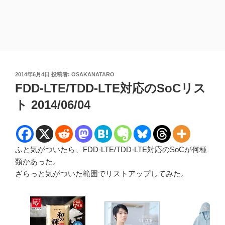
投
2014年6月4日
投稿者:
OSAKANATARO
稿
FDD-LTE/TDD-LTE対応のSoCリス
日:
ト 2014/06/04
ふと気がついたら、FDD-LTE/TDD-LTE対応のSoCが何種
類かあった。
ざらっと気がついた範囲でリストアップしてみた。