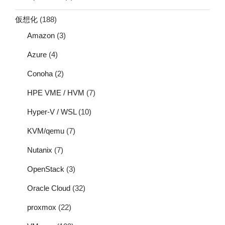
仮想化
(188)
Amazon
(3)
Azure
(4)
Conoha
(2)
HPE VME / HVM
(7)
Hyper-V / WSL
(10)
KVM/qemu
(7)
Nutanix
(7)
OpenStack
(3)
Oracle Cloud
(32)
proxmox
(22)