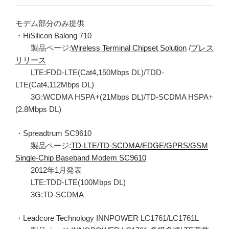
モデム部分のみ提供
・HiSilicon Balong 710
製品ページ:
Wireless Terminal Chipset Solution
/
プレス
リリース
LTE:FDD-LTE(Cat4,150Mbps DL)/TDD-
LTE(Cat4,112Mbps DL)
3G:WCDMA HSPA+(21Mbps DL)/TD-SCDMA HSPA+
(2.8Mbps DL)
・Spreadtrum SC9610
製品ページ:
TD-LTE/TD-SCDMA/EDGE/GPRS/GSM
Single-Chip Baseband Modem SC9610
2012年1月発表
LTE:TDD-LTE(100Mbps DL)
3G:TD-SCDMA
・Leadcore Technology INNPOWER LC1761/LC1761L