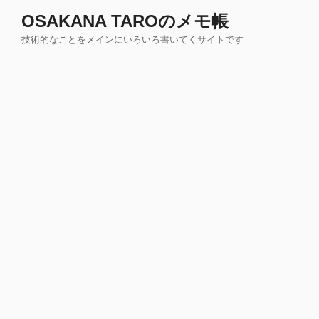
コ
OSAKANA TAROのメモ帳
ン
技術的なことをメインにいろいろ書いてくサイトです
テ
ン
ツ
へ
ス
キ
ッ
プ