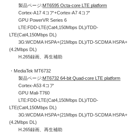
製品ページ:
MT6595 Octa-core LTE platform
Cortex-A17 4コア+Cortex-A7 4コア
GPU PowerVR Series 6
LTE:FDD-LTE(Cat4,150Mbps DL)/TDD-
LTE(Cat4,150Mbps DL)
3G:WCDMA HSPA+(21Mbps DL)/TD-SCDMA HSPA+
(4.2Mbps DL)
H.265録画、再生補助
・MediaTek MT6732
製品ページ:
MT6732 64-bit Quad-core LTE platform
Cortex-A53 4コア
GPU Mali-T760
LTE:FDD-LTE(Cat4,150Mbps DL)/TDD-
LTE(Cat4,150Mbps DL)
3G:WCDMA HSPA+(21Mbps DL)/TD-SCDMA HSPA+
(4.2Mbps DL)
H.265録画、再生補助