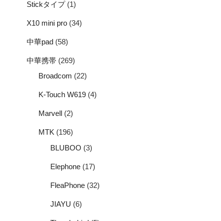
Stickタイプ
(1)
X10 mini pro
(34)
中華pad
(58)
中華携帯
(269)
Broadcom
(22)
K-Touch W619
(4)
Marvell
(2)
MTK
(196)
BLUBOO
(3)
Elephone
(17)
FleaPhone
(32)
JIAYU
(6)