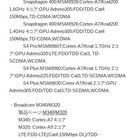
Snapdragon 400:MSM8928:Cortex-A7/Krait200
1.6GHz 4コア:GPU Adreno305:FDD/TDD Cat4
150Mbps,TD-CDMA,WCDMA
Snapdragon 400:MSM8926:Cortex-A7/Krait200
1.4GHz 4コア:GPU Adreno305:FDD/TDD Cat4
150Mbps,TD-CDMA,WCDMA
S4 Pro:MSM8960T:Cortex-A7/Krait 1.7GHz 2コ
ア:GPU Adreno320:LTE:FDD/TDD Cat3, TD-
SCDMA,WCDMA
S4 Plus:MSM8960:Cortex-A7/Krait 1.7GHz 2コ
ア:GPU Adreno225:FDD/TDD Cat3,TD-SCDMA,WCDMA
S4 Plus:MSM8630:Corex-A7/Krait 2コア:GPU
Adreno305:FDD/TDD Cat3,TD-SCDMA,WCDMA
・Broadcom M340/M320
製品ページ:
M340
/
M320
M340: Cortex-A7 4コア
M320: Cortex-A9 2コア
LTE:FDD-LTE(Cat4,150Mbps DL)/TDD-