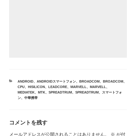
カ
ANDROID
、
ANDROIDスマートフォン
、
BROADCOM
、
BROADCOM
、
テ
CPU
、
HISILICON
、
LEADCORE
、
MARVELL
、
MARVELL
、
ゴ
MEDIATEK
、
MTK
、
SPREADTRUM
、
SPREADTRUM
、
スマートフォ
リ
ン
、
中華携帯
ー
コメントを残す
メールアドレスが公開されることはありません。
※
が付