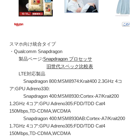
スマホ向け統合タイプ
・Qualcomm Snapdragon
製品ページ:
Snapdragon プロセッサ
旧世代スペック比較表
LTE対応製品
Snapdragon 800:MSM8974:Krait400 2.3GHz 4コ
ア:GPU Adreno330:
Snapdragon 400:MSM8930:Cortex-A7/Krait200
1.2GHz 4コア:GPU Adreno305:FDD/TDD Cat4
150Mbps,TD-CDMA,WCDMA
Snapdragon 400:MSM8930AB:Cortex-A7/Krait200
1.7GHz 4コア:GPU Adreno305:FDD/TDD Cat4
150Mbps,TD-CDMA,WCDMA