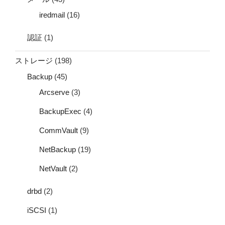
iredmail
(16)
認証
(1)
ストレージ
(198)
Backup
(45)
Arcserve
(3)
BackupExec
(4)
CommVault
(9)
NetBackup
(19)
NetVault
(2)
drbd
(2)
iSCSI
(1)