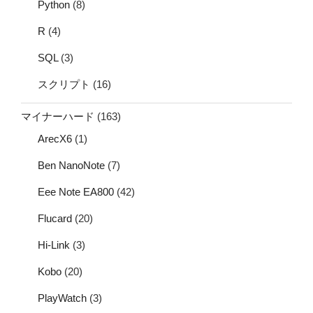
Python
(8)
R
(4)
SQL
(3)
スクリプト
(16)
マイナーハード
(163)
ArecX6
(1)
Ben NanoNote
(7)
Eee Note EA800
(42)
Flucard
(20)
Hi-Link
(3)
Kobo
(20)
PlayWatch
(3)