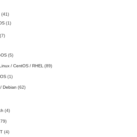
(41)
OS
(1)
(7)
eOS
(5)
Linux / CentOS / RHEL
(89)
h OS
(1)
/ Debian
(62)
ch
(4)
79)
oT
(4)