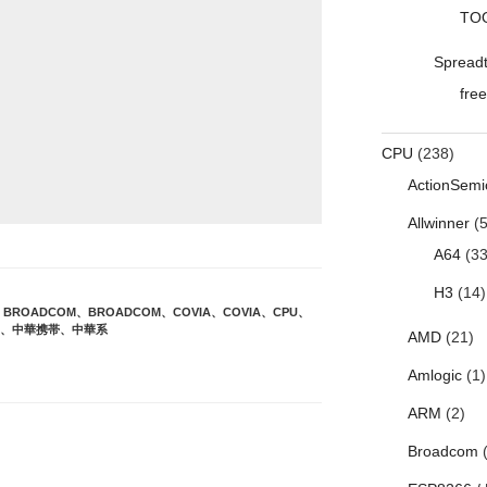
TO
Spread
free
CPU
(238)
ActionSemi
Allwinner
(5
A64
(33
H3
(14)
、
BROADCOM
、
BROADCOM
、
COVIA
、
COVIA
、
CPU
、
、
中華携帯
、
中華系
AMD
(21)
Amlogic
(1)
ARM
(2)
Broadcom
(