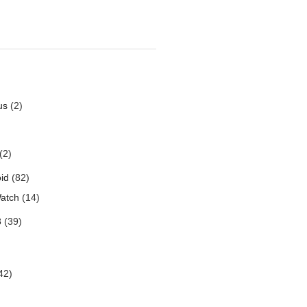
us
(2)
(2)
id
(82)
atch
(14)
3
(39)
42)