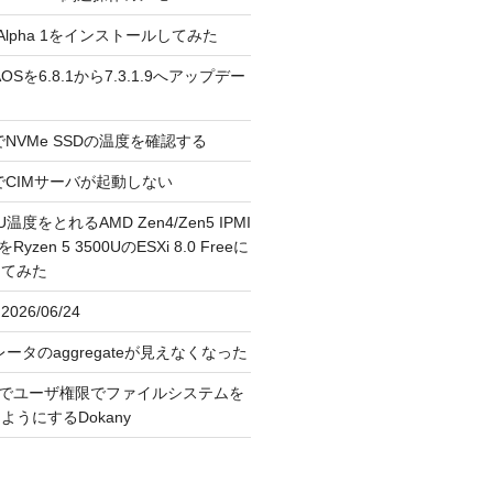
3.0 Alpha 1をインストールしてみた
 のAOSを6.8.1から7.3.1.9へアップデー
reeでNVMe SSDの温度を確認する
FreeでCIMサーバが起動しない
U温度をとれるAMD Zen4/Zen5 IPMI
erをRyzen 5 3500UのESXi 8.0 Freeに
してみた
026/06/24
レータのaggregateが見えなくなった
OS上でユーザ権限でファイルシステムを
うにするDokany