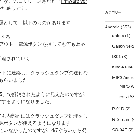
たが、先日リリースされた「
firmware ver
いた感じです。
カテゴリー
題として、以下のものがあります。
Android
(553)
anbox
(1)
動する
クアウト。電源ボタンを押しても何も反応
GalaxyNex
IS01
(3)
域が圧迫されていく
Kindle Fire
ポートに連絡し、クラッシュダンプの送付な
MIPS Andro
もらいました。
MIPS W
15
」で解消されたように見えたのですが、
ronzi A
生するようになりました。
P-01D
(2)
ても内部的にはクラッシュダンプ処理をし
R-Stream
(
源ボタンが使えるようになります。
SO-04E
(2)
ていなかったのですが、4/7ぐらいから発