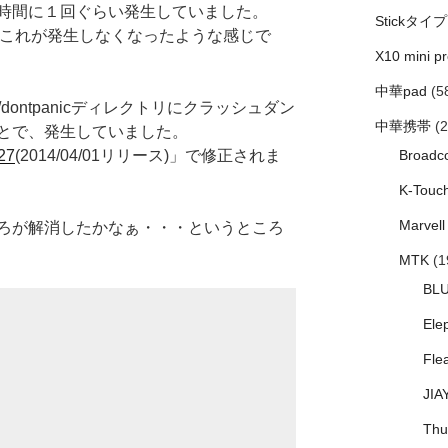
時間に１回ぐらい発生していました。
Stickタイプ
40415でこれが発生しなくなったような感じで
X10 mini pr
中華pad
(5
a/dontpanicディレクトリにクラッシュダン
中華携帯
(2
とで、発生していました。
27
(2014/04/01リリース)」で修正されま
Broadc
K-Touc
Marvell
ろが解消したかなぁ・・・というところ
MTK
(1
BL
Ele
Fle
JIA
Thu