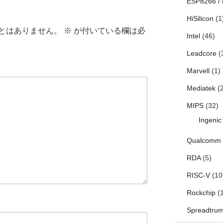
ESP8266 /
HiSilicon
(1
とはありません。
※
が付いている欄は必
Intel
(46)
Leadcore
(
Marvell
(1)
Mediatek
(2
MIPS
(32)
Ingenic
Qualcomm
RDA
(5)
RISC-V
(10
Rockchip
(1
Spreadtru