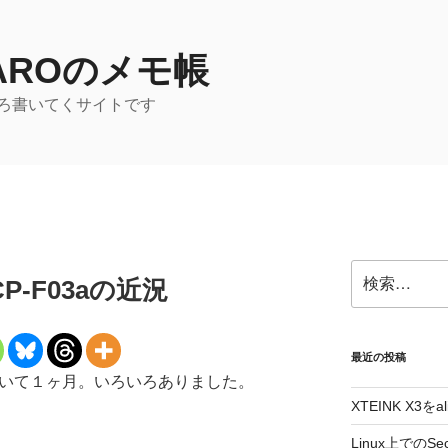
TAROのメモ帳
ろ書いてくサイトです
検
e CP-F03aの近況
索:
最近の投稿
F03aが届いて１ヶ月。いろいろありました。
XTEINK X3をa
Linux上でのSe