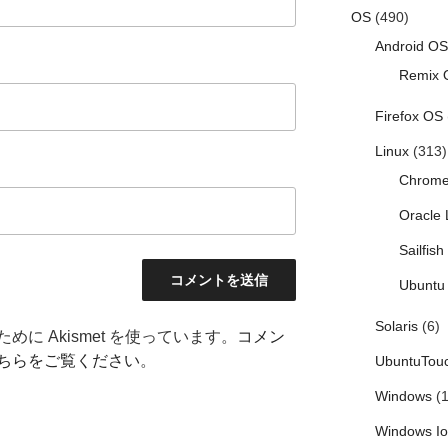
OS
(490)
Android OS
Remix 
Firefox OS
Linux
(313)
Chrom
Oracle 
Sailfis
Ubuntu 
Solaris
(6)
に Akismet を使っています。
コメン
ちらをご覧ください
。
UbuntuTou
Windows
(1
Windows I