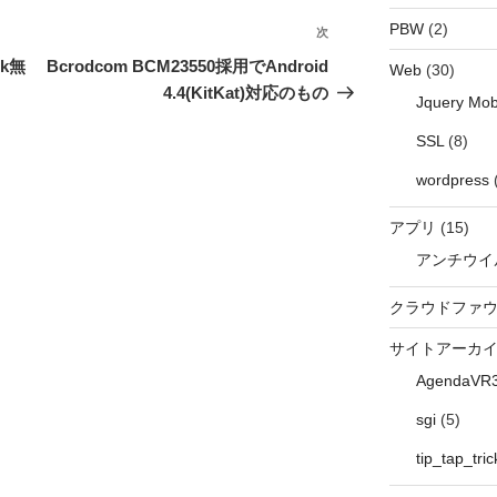
PBW
(2)
次
次
の
ok無
Bcrodcom BCM23550採用でAndroid
Web
(30)
投
4.4(KitKat)対応のもの
Jquery Mob
稿
SSL
(8)
wordpress
アプリ
(15)
アンチウイ
クラウドファ
サイトアーカ
AgendaVR
sgi
(5)
tip_tap_tric