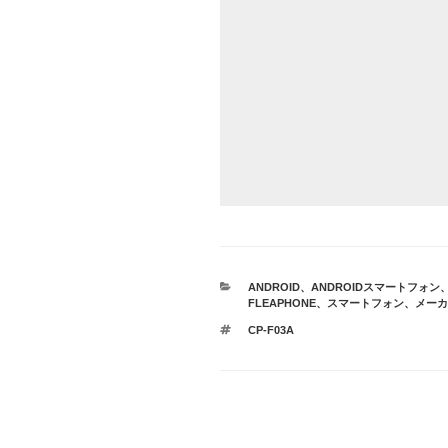
カ
ANDROID
、
ANDROIDスマートフォン
テ
FLEAPHONE
、
スマートフォン
、
メーカ
ゴ
タ
CP-F03A
リ
グ
ー