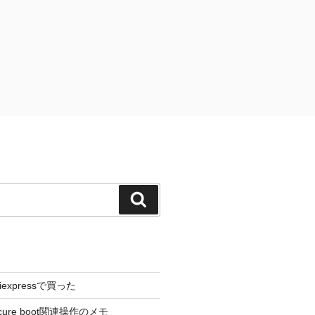
検
索
liexpressで買った
cure boot関連操作のメモ