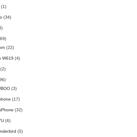
(1)
o
(34)
8)
69)
om
(22)
h W619
(4)
(2)
96)
UBOO
(3)
phone
(17)
aPhone
(32)
YU
(6)
nderbird
(5)