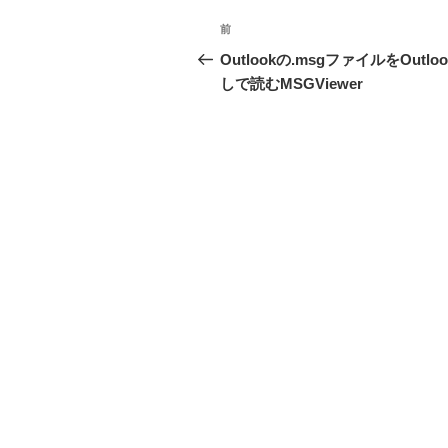
投
前
前
稿
の
Outlookの.msgファイルをOutlo
投
しで読むMSGViewer
ナ
稿
ビ
ゲ
ー
シ
ョ
ン