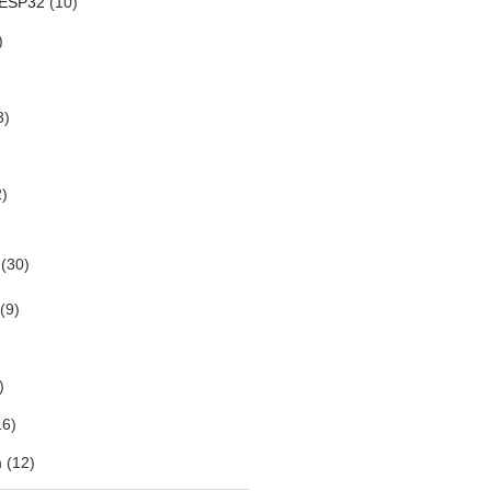
 ESP32
(10)
)
3)
)
(30)
(9)
)
6)
m
(12)