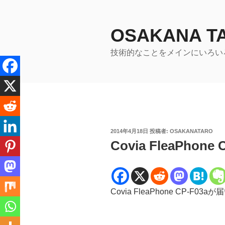
コ
ン
テ
OSAKANA 
ン
技術的なことをメインにいろい
ツ
へ
ス
キ
ッ
プ
投
2014年4月18日
投稿者:
OSAKANATARO
稿
Covia FleaPhon
日:
Covia FleaPhone CP-