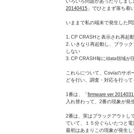
いろいろ問題があったりしまし
20140415
」でひとまず落ち着
いままで私の端末で発生した問
1. CP CRASHと表示され再起
2. いきなり再起動し、ブラッ
しない
3. CP CRASH毎に/data領
これらについて、Coviaのサ
どを行い、調査・対応を行って
1番は、「
firmware ver 201403
入れ替わって、2番の現象が発
2番は、実はブラックアウトし
ていて、１５分ぐらいたつと電
最初はあまりこの現象が発生し