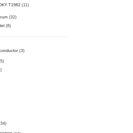
OKY T1982
(11)
trum
(32)
tel
(8)
conductor
(3)
5)
)
34)