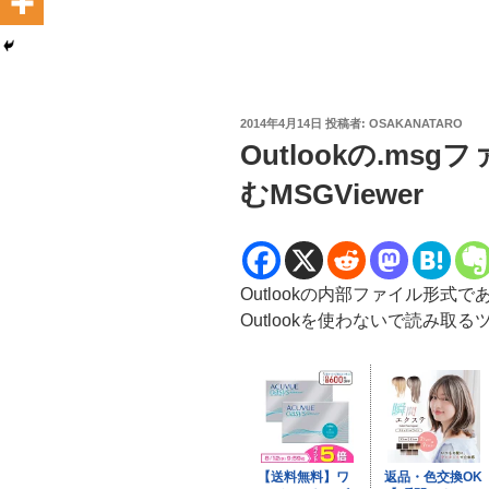
投
2014年4月14日
投稿者:
OSAKANATARO
稿
Outlookの.msg
日:
むMSGViewer
Outlookの内部ファイル形式
Outlookを使わないで読み