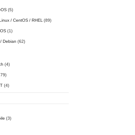
eOS
(5)
Linux / CentOS / RHEL
(89)
h OS
(1)
/ Debian
(62)
ch
(4)
79)
oT
(4)
ile
(3)