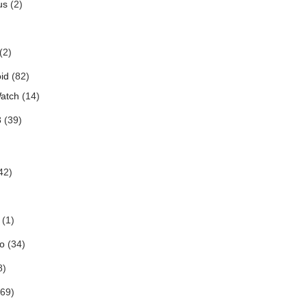
us
(2)
(2)
id
(82)
atch
(14)
3
(39)
42)
(1)
o
(34)
8)
69)