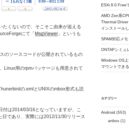
ESXi 8.0 
AMD Zen系CP
Thermal Driv
は使いたくないので、そこそこ由来が追える
インストール
ceForgeにて「
MsgViewer
」というも
SPAM対応メモ 2
ONTAPシミュ
イセンスのソースコードが公開されているもの
Windows 
マウントできるよ
、Linux用のrpmパッケージも用意されて
hunerbirdの.emlとUNIXのmbox形式も読
カテゴリー
1.6の日付は2014/03/16となっていますが、こ
Android
(553)
きた日であり、実際には2012/11/30リリース
anbox
(1)