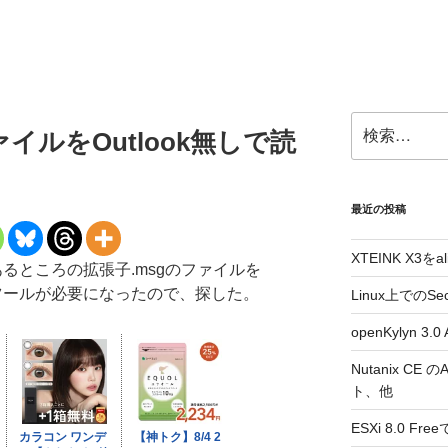
検
ファイルをOutlook無しで読
索:
最近の投稿
XTEINK X3をa
であるところの拡張子.msgのファイルを
取るツールが必要になったので、探した。
Linux上でのSe
openKylyn 
Nutanix CE
ト、他
ESXi 8.0 F