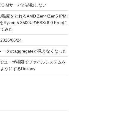
FreeでCIMサーバが起動しない
U温度をとれるAMD Zen4/Zen5 IPMI
erをRyzen 5 3500UのESXi 8.0 Freeに
してみた
026/06/24
レータのaggregateが見えなくなった
OS上でユーザ権限でファイルシステムを
うにするDokany