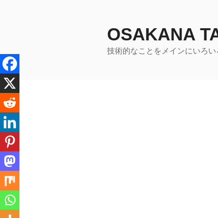
コ
ン
テ
OSAKANA 
ン
技術的なことをメインにいろい
ツ
へ
ス
キ
ッ
プ