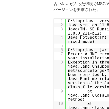
古いJavaが入った環境でMSG Vie
バージョンを要求された。
1
C:\tmp>java -ver
2
java version "1.
3
Java(TM) SE Runt
1.8.0_211-b12)
4
Java HotSpot(TM)
mixed mode)
5
6
C:\tmp>java -jar
7
Error: A JNI err
your installatio
8
Exception in thr
java.lang.Unsupp
net/sourceforge/
been compiled by
Java Runtime (cl
version of the J
class file versi
9
at
java.lang.ClassL
Method)
10
at
java.lang.ClassL