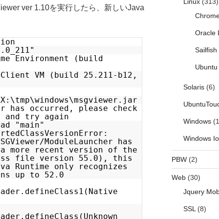
Linux
(313)
wer ver 1.10を実行したら、新しいJava
Chrom
Oracle 
sion
8.0_211"
Sailfis
ime Environment (build
Ubuntu 
 Client VM (build 25.211-b12,
Solaris
(6)
 X:\tmp\windows\msgviewer.jar
UbuntuTou
or has occurred, please check
n and try again
Windows
(1
ead "main"
ortedClassVersionError:
Windows I
MSGViewer/ModuleLauncher has
 a more recent version of the
ass file version 55.0), this
PBW
(2)
ava Runtime only recognizes
ons up to 52.0
Web
(30)
oader.defineClass1(Native
Jquery Mob
SSL
(8)
oader.defineClass(Unknown