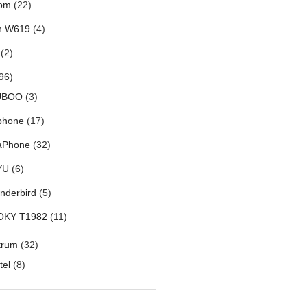
om
(22)
h W619
(4)
(2)
96)
UBOO
(3)
phone
(17)
aPhone
(32)
YU
(6)
nderbird
(5)
OKY T1982
(11)
trum
(32)
tel
(8)