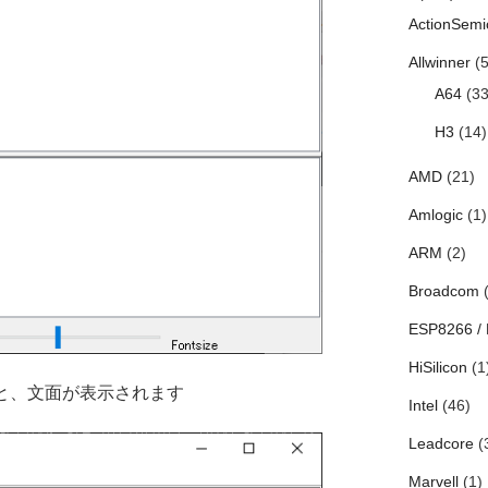
ActionSemi
Allwinner
(5
A64
(33
H3
(14)
AMD
(21)
Amlogic
(1)
ARM
(2)
Broadcom
(
ESP8266 /
HiSilicon
(1
ると、文面が表示されます
Intel
(46)
Leadcore
(
Marvell
(1)