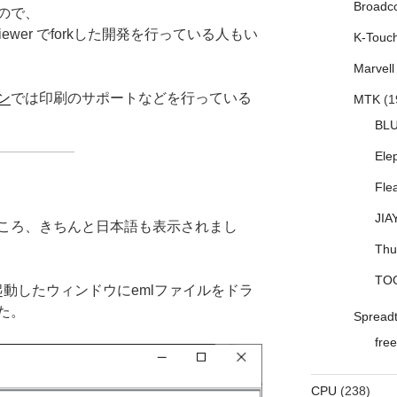
Broadc
ので、
01/MsgViewer でforkした開発を行っている人もい
K-Touc
Marvell
ョン
では印刷のサポートなどを行っている
MTK
(1
BL
Ele
Fle
JIA
みたところ、きちんと日本語も表示されまし
Thu
TO
.jar」で起動したウィンドウにemlファイルをドラ
た。
Spread
free
CPU
(238)