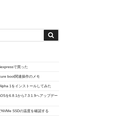
検
索
liexpressで買った
cure boot関連操作のメモ
3.0 Alpha 1をインストールしてみた
 のAOSを6.8.1から7.3.1.9へアップデー
reeでNVMe SSDの温度を確認する