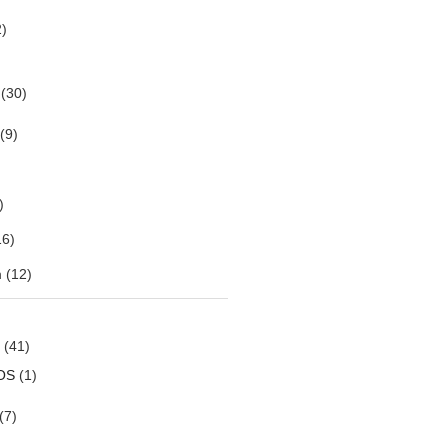
)
(30)
(9)
)
6)
m
(12)
(41)
OS
(1)
(7)