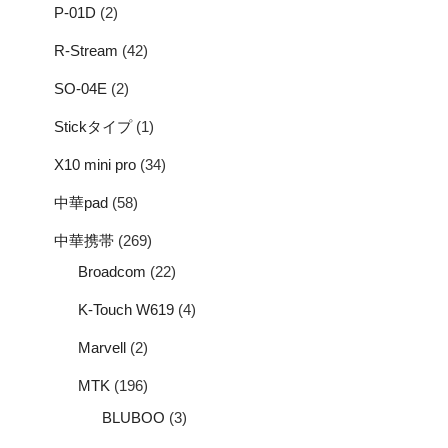
P-01D
(2)
R-Stream
(42)
SO-04E
(2)
Stickタイプ
(1)
X10 mini pro
(34)
中華pad
(58)
中華携帯
(269)
Broadcom
(22)
K-Touch W619
(4)
Marvell
(2)
MTK
(196)
BLUBOO
(3)