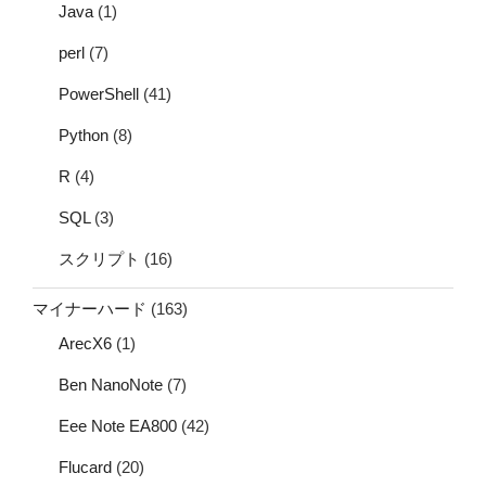
Java
(1)
perl
(7)
PowerShell
(41)
Python
(8)
R
(4)
SQL
(3)
スクリプト
(16)
マイナーハード
(163)
ArecX6
(1)
Ben NanoNote
(7)
Eee Note EA800
(42)
Flucard
(20)