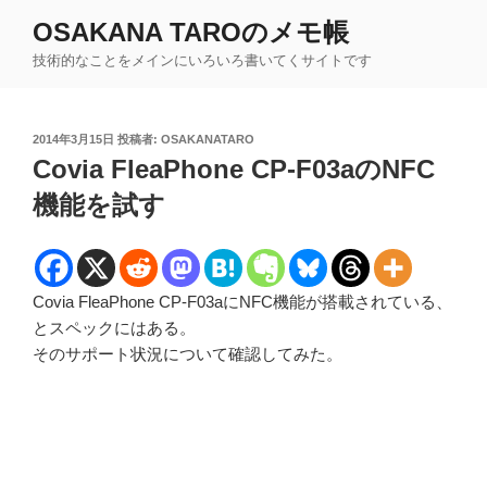
コ
OSAKANA TAROのメモ帳
ン
技術的なことをメインにいろいろ書いてくサイトです
テ
ン
ツ
投
2014年3月15日
投稿者:
OSAKANATARO
へ
稿
Covia FleaPhone CP-F03aのNFC
ス
日:
キ
機能を試す
ッ
プ
Covia FleaPhone CP-F03aにNFC機能が搭載されている、
とスペックにはある。
そのサポート状況について確認してみた。