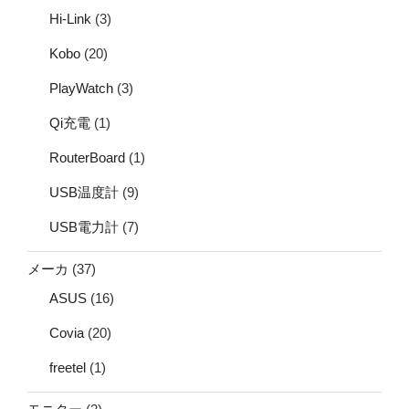
Hi-Link
(3)
Kobo
(20)
PlayWatch
(3)
Qi充電
(1)
RouterBoard
(1)
USB温度計
(9)
USB電力計
(7)
メーカ
(37)
ASUS
(16)
Covia
(20)
freetel
(1)