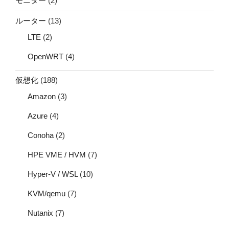
モニター
(2)
ルーター
(13)
LTE
(2)
OpenWRT
(4)
仮想化
(188)
Amazon
(3)
Azure
(4)
Conoha
(2)
HPE VME / HVM
(7)
Hyper-V / WSL
(10)
KVM/qemu
(7)
Nutanix
(7)