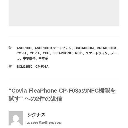
カ
ANDROID
、
ANDROIDスマートフォン
、
BROADCOM
、
BROADCOM
、
テ
COVIA
、
COVIA
、
CPU
、
FLEAPHONE
、
RFID
、
スマートフォン
、
メー
ゴ
カ
、
中華携帯
、
中華系
リ
タ
BCM23550
、
CP-F03A
ー
グ
“Covia FleaPhone CP-F03aのNFC機能を
試す” への2件の返信
シグナス
2014年5月29日 10:38 AM