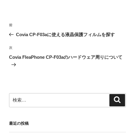
投
前
前
稿
の
Covia CP-F03aに使える液晶保護フィルムを探す
ナ
投
ビ
稿
次
次
ゲ
の
Covia FleaPhone CP-F03aのハードウェア周りについて
投
ー
稿
シ
ョ
ン
検
検
索
索:
最近の投稿