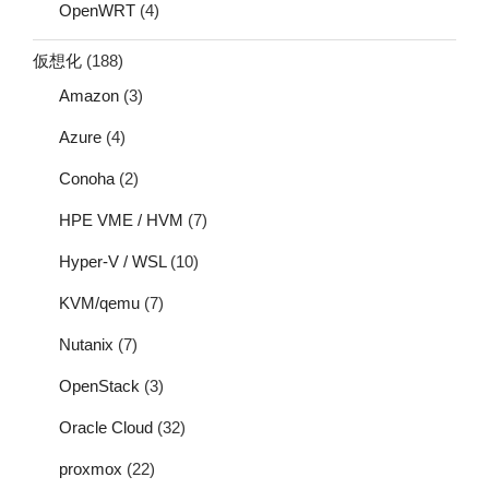
OpenWRT
(4)
仮想化
(188)
Amazon
(3)
Azure
(4)
Conoha
(2)
HPE VME / HVM
(7)
Hyper-V / WSL
(10)
KVM/qemu
(7)
Nutanix
(7)
OpenStack
(3)
Oracle Cloud
(32)
proxmox
(22)