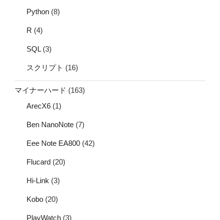
Python
(8)
R
(4)
SQL
(3)
スクリプト
(16)
マイナーハード
(163)
ArecX6
(1)
Ben NanoNote
(7)
Eee Note EA800
(42)
Flucard
(20)
Hi-Link
(3)
Kobo
(20)
PlayWatch
(3)