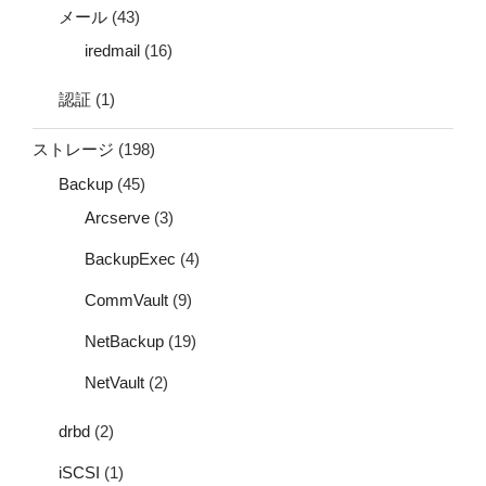
メール
(43)
iredmail
(16)
認証
(1)
ストレージ
(198)
Backup
(45)
Arcserve
(3)
BackupExec
(4)
CommVault
(9)
NetBackup
(19)
NetVault
(2)
drbd
(2)
iSCSI
(1)