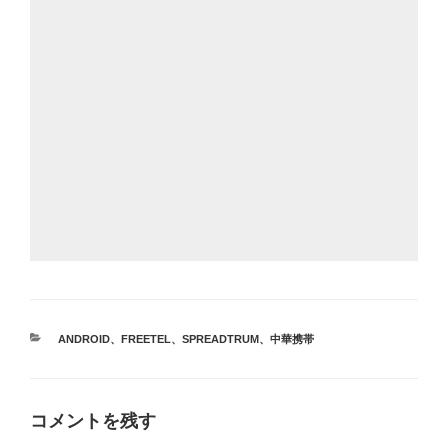
カ
ANDROID
、
FREETEL
、
SPREADTRUM
、
中華携帯
テ
ゴ
リ
ー
コメントを残す