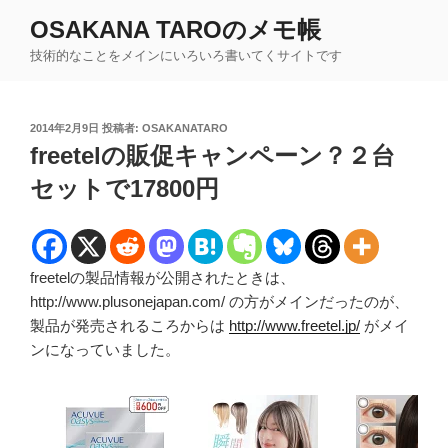
コ
OSAKANA TAROのメモ帳
ン
技術的なことをメインにいろいろ書いてくサイトです
テ
ン
ツ
投
2014年2月9日
投稿者:
OSAKANATARO
へ
稿
freetelの販促キャンペーン？２台
ス
日:
キ
セットで17800円
ッ
プ
freetelの製品情報が公開されたときは、
http://www.plusonejapan.com/ の方がメインだったのが、
製品が発売されるころからは
http://www.freetel.jp/
がメイ
ンになっていました。