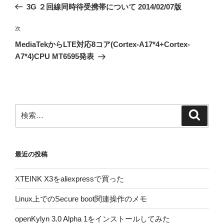
の
3G ２回線同時待受携帯について 2014/02/07版
ナ
投
ビ
稿
次
次
ゲ
の
MediaTekからLTE対応8コア(Cortex-A17*4+Cortex-
投
ー
A7*4)CPU MT6595発表
稿
シ
ョ
ン
検
検
索
索:
最近の投稿
XTEINK X3をaliexpressで買った
Linux上でのSecure boot関連操作のメモ
openKylyn 3.0 Alpha 1をインストールしてみた