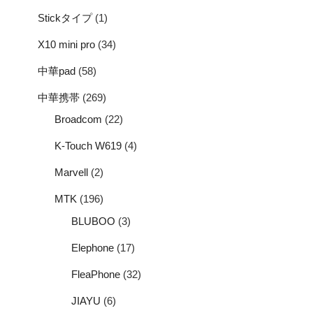
Stickタイプ
(1)
X10 mini pro
(34)
中華pad
(58)
中華携帯
(269)
Broadcom
(22)
K-Touch W619
(4)
Marvell
(2)
MTK
(196)
BLUBOO
(3)
Elephone
(17)
FleaPhone
(32)
JIAYU
(6)