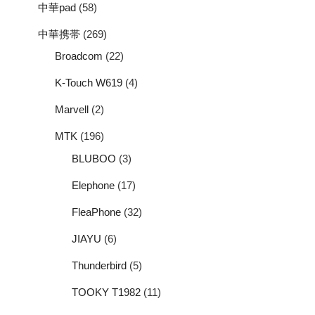
中華pad
(58)
中華携帯
(269)
Broadcom
(22)
K-Touch W619
(4)
Marvell
(2)
MTK
(196)
BLUBOO
(3)
Elephone
(17)
FleaPhone
(32)
JIAYU
(6)
Thunderbird
(5)
TOOKY T1982
(11)