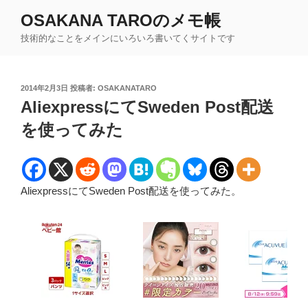
コ
OSAKANA TAROのメモ帳
ン
技術的なことをメインにいろいろ書いてくサイトです
テ
ン
ツ
投
2014年2月3日
投稿者:
OSAKANATARO
へ
稿
AliexpressにてSweden Post配送
ス
日:
キ
を使ってみた
ッ
プ
AliexpressにてSweden Post配送を使ってみた。