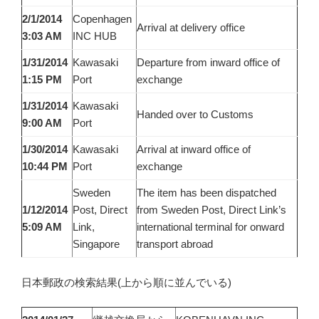
2/1/2014
Copenhagen
Arrival at delivery office
3:03 AM
INC HUB
1/31/2014
Kawasaki
Departure from inward office of
1:15 PM
Port
exchange
1/31/2014
Kawasaki
Handed over to Customs
9:00 AM
Port
1/30/2014
Kawasaki
Arrival at inward office of
10:44 PM
Port
exchange
Sweden
The item has been dispatched
1/12/2014
Post, Direct
from Sweden Post, Direct Link’s
5:09 AM
Link,
international terminal for onward
Singapore
transport abroad
日本郵政の検索結果(上から順に並んでいる)