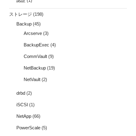
認証
(1)
ストレージ
(198)
Backup
(45)
Arcserve
(3)
BackupExec
(4)
CommVault
(9)
NetBackup
(19)
NetVault
(2)
drbd
(2)
iSCSI
(1)
NetApp
(66)
PowerScale
(5)