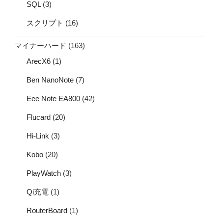
SQL
(3)
スクリプト
(16)
マイナーハード
(163)
ArecX6
(1)
Ben NanoNote
(7)
Eee Note EA800
(42)
Flucard
(20)
Hi-Link
(3)
Kobo
(20)
PlayWatch
(3)
Qi充電
(1)
RouterBoard
(1)