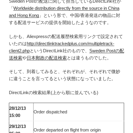
Sweden Postの配送に関して担当しているDirectLink社が
「
Worldwide distribution directly from the source in China
and Hong Kong
」という形で、中国/香港発送の物品に対
する配送サービスの提供を開始したようなのです。
しかも、Aliexpressの配送履歴検索用リンクで設定されて
いたのは
http://directlinktrackedplus.com/multipletrack-
client2.php
というDirectLink社のもので、
Sweden Postの配
送検索
や
日本郵政の配送検索
とは違うものでした。
そして、到着してみると、それぞれが、それぞれで微妙
に違うことを言ってるという状態になっていました。
DirectLinkの検索結果(上から順に並んでいる)
28/12/13
Order dispatched
15:00
29/12/13
Order departed on flight from origin