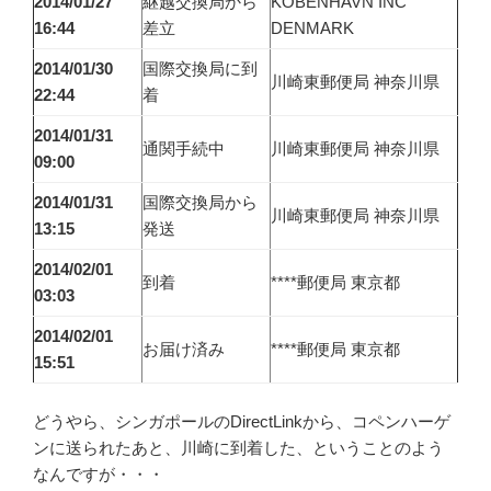
2014/01/27
継越交換局から
KOBENHAVN INC
16:44
差立
DENMARK
2014/01/30
国際交換局に到
川崎東郵便局 神奈川県
22:44
着
2014/01/31
通関手続中
川崎東郵便局 神奈川県
09:00
2014/01/31
国際交換局から
川崎東郵便局 神奈川県
13:15
発送
2014/02/01
到着
****郵便局 東京都
03:03
2014/02/01
お届け済み
****郵便局 東京都
15:51
どうやら、シンガポールのDirectLinkから、コペンハーゲ
ンに送られたあと、川崎に到着した、ということのよう
なんですが・・・