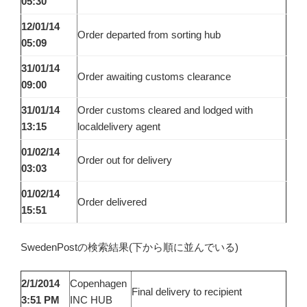
05:30
12/01/14
Order departed from sorting hub
05:09
31/01/14
Order awaiting customs clearance
09:00
31/01/14
Order customs cleared and lodged with
13:15
localdelivery agent
01/02/14
Order out for delivery
03:03
01/02/14
Order delivered
15:51
SwedenPostの検索結果(下から順に並んでいる)
2/1/2014
Copenhagen
Final delivery to recipient
3:51 PM
INC HUB