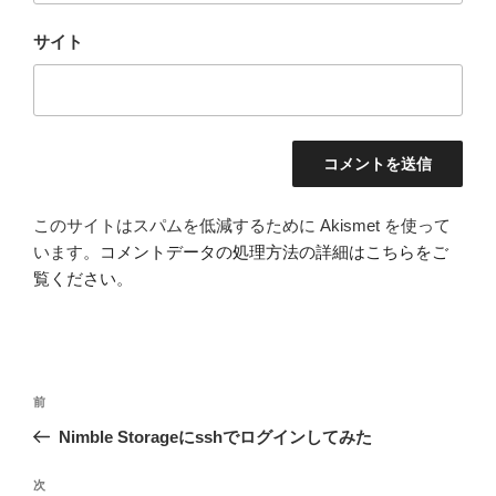
サイト
このサイトはスパムを低減するために Akismet を使って
います。
コメントデータの処理方法の詳細はこちらをご
覧ください
。
投
前
前
稿
の
Nimble Storageにsshでログインしてみた
ナ
投
ビ
稿
次
次