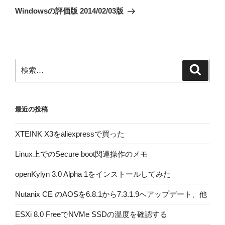
ゲ
の
Windowsの評価版 2014/02/03版
投
ー
稿
シ
ョ
ン
検
検
索
索:
最近の投稿
XTEINK X3をaliexpressで買った
Linux上でのSecure boot関連操作のメモ
openKylyn 3.0 Alpha 1をインストールしてみた
Nutanix CE のAOSを6.8.1から7.3.1.9へアップデート、他
ESXi 8.0 FreeでNVMe SSDの温度を確認する