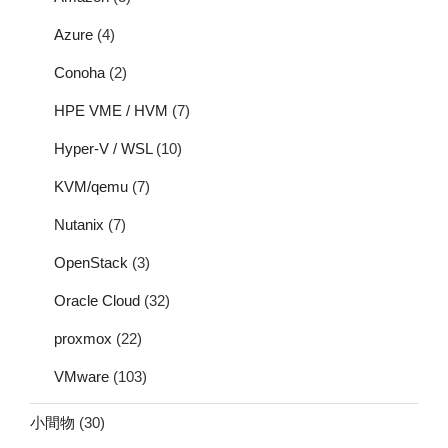
Azure
(4)
Conoha
(2)
HPE VME / HVM
(7)
Hyper-V / WSL
(10)
KVM/qemu
(7)
Nutanix
(7)
OpenStack
(3)
Oracle Cloud
(32)
proxmox
(22)
VMware
(103)
小間物
(30)