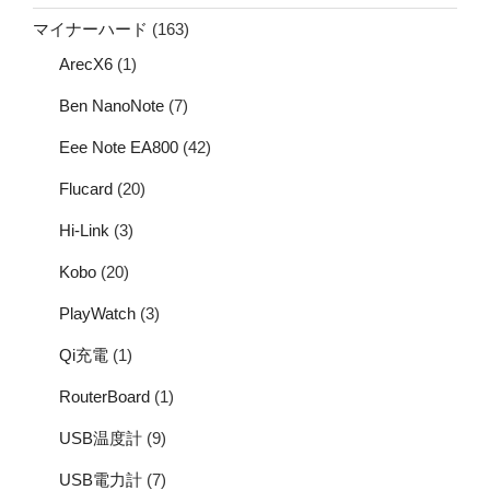
マイナーハード
(163)
ArecX6
(1)
Ben NanoNote
(7)
Eee Note EA800
(42)
Flucard
(20)
Hi-Link
(3)
Kobo
(20)
PlayWatch
(3)
Qi充電
(1)
RouterBoard
(1)
USB温度計
(9)
USB電力計
(7)