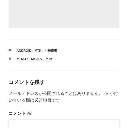
カ
ANDROID
、
MTK
、
中華携帯
テ
タ
MT6517
、
MT6577
、
MTK
ゴ
グ
リ
ー
コメントを残す
メールアドレスが公開されることはありません。
※
が付
いている欄は必須項目です
コメント
※