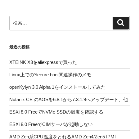
シ
ョ
ン
検
検
索
索:
最近の投稿
XTEINK X3をaliexpressで買った
Linux上でのSecure boot関連操作のメモ
openKylyn 3.0 Alpha 1をインストールしてみた
Nutanix CE のAOSを6.8.1から7.3.1.9へアップデート、他
ESXi 8.0 FreeでNVMe SSDの温度を確認する
ESXi 8.0 FreeでCIMサーバが起動しない
AMD Zen系CPU温度をとれるAMD Zen4/Zen5 IPMI