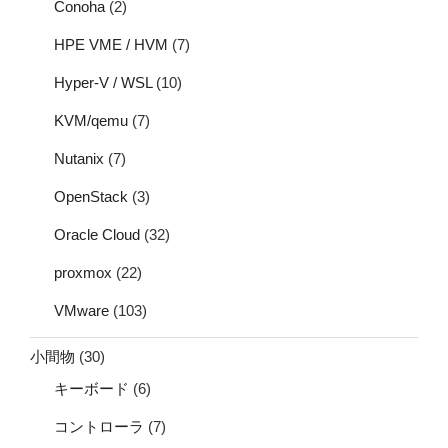
Conoha
(2)
HPE VME / HVM
(7)
Hyper-V / WSL
(10)
KVM/qemu
(7)
Nutanix
(7)
OpenStack
(3)
Oracle Cloud
(32)
proxmox
(22)
VMware
(103)
小間物
(30)
キーボード
(6)
コントローラ
(7)