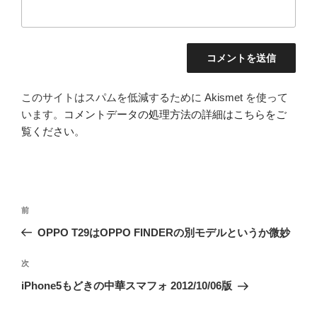
このサイトはスパムを低減するために Akismet を使って
います。
コメントデータの処理方法の詳細はこちらをご
覧ください
。
投
前
前
稿
の
OPPO T29はOPPO FINDERの別モデルというか微妙
ナ
投
ビ
稿
次
次
ゲ
の
iPhone5もどきの中華スマフォ 2012/10/06版
投
ー
稿