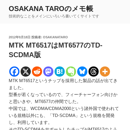
コ
OSAKANA TAROのメモ帳
ン
技術的なことをメインにいろいろ書いてくサイトです
テ
ン
ツ
投
2012年9月18日
投稿者:
OSAKANATARO
へ
稿
MTK MT6517はMT6577のTD-
ス
日:
キ
SCDMA版
ッ
プ
MTK MT6517というチップを採用した製品の話が出てき
ました。
型番が若くなっているので、フィーチャーフォン向けか
と思いきや、MT6577の仲間でした。
中国では、WCDMA/CDMA2000という諸外国で使われて
いる規格以外にも、「TD-SCDMA」という規格を開発
し、利用しています。
そのTD-SCDMAをサポートしたチップがMT6517のよう