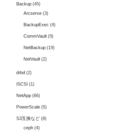
Backup
(45)
Arcserve
(3)
BackupExec
(4)
CommVault
(9)
NetBackup
(19)
NetVault
(2)
drbd
(2)
iSCSI
(1)
NetApp
(66)
PowerScale
(5)
S3互換など
(8)
ceph
(4)