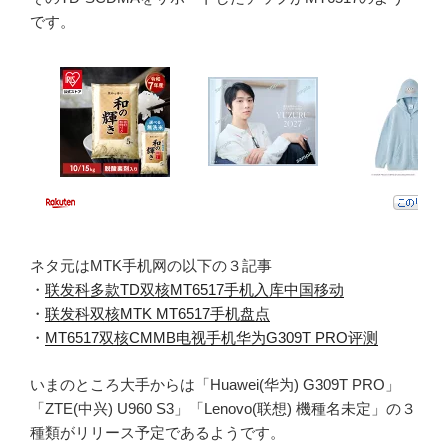
です。
ネタ元はMTK手机网の以下の３記事
・
联发科多款TD双核MT6517手机入库中国移动
・
联发科双核MTK MT6517手机盘点
・
MT6517双核CMMB电视手机华为G309T PRO评测
いまのところ大手からは「Huawei(华为) G309T PRO」
「ZTE(中兴) U960 S3」「Lenovo(联想) 機種名未定」の３
種類がリリース予定であるようです。