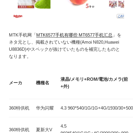
MTK手机网「
MTK6577手机有哪些 MT6577手机汇总
」を
ネタ元とし、掲載されていない機種(Amoi N820,Huawei
U8836D)やスペックが抜けていたものを補完したものと
なります。
液晶/メモリ+ROM/電池/カメラ(前
メーカ
機種名
+外)
360特供机
华为闪耀
4.3 960*540/1G/1G+4G/1930/30+500
4.5
360特供机
夏新大V