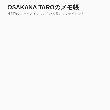
コ
OSAKANA TAROのメモ帳
ン
技術的なことをメインにいろいろ書いてくサイトです
テ
ン
ツ
へ
ス
キ
ッ
プ