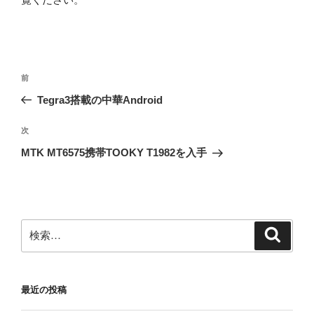
投
前
前
稿
の
Tegra3搭載の中華Android
ナ
投
ビ
稿
次
次
ゲ
の
MTK MT6575携帯TOOKY T1982を入手
投
ー
稿
シ
ョ
ン
検
検
索
索:
最近の投稿