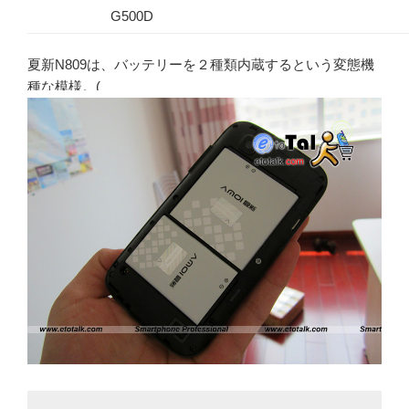
G500D
夏新N809は、バッテリーを２種類内蔵するという変態機
種な模様。(