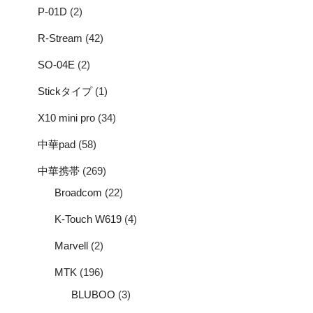
P-01D
(2)
R-Stream
(42)
SO-04E
(2)
Stickタイプ
(1)
X10 mini pro
(34)
中華pad
(58)
中華携帯
(269)
Broadcom
(22)
K-Touch W619
(4)
Marvell
(2)
MTK
(196)
BLUBOO
(3)