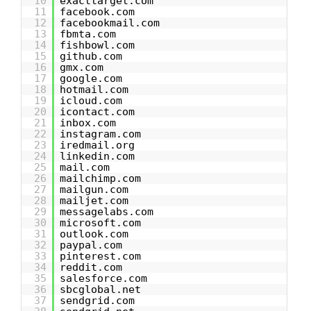
10
exacttarget.com
11
facebook.com
12
facebookmail.com
13
fbmta.com
14
fishbowl.com
15
github.com
16
gmx.com
17
google.com
18
hotmail.com
19
icloud.com
20
icontact.com
21
inbox.com
22
instagram.com
23
iredmail.org
24
linkedin.com
25
mail.com
26
mailchimp.com
27
mailgun.com
28
mailjet.com
29
messagelabs.com
30
microsoft.com
31
outlook.com
32
paypal.com
33
pinterest.com
34
reddit.com
35
salesforce.com
36
sbcglobal.net
37
sendgrid.com