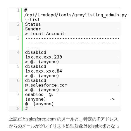
1
#
/opt/iredapd/tools/greylisting_admin.py
--list
2
Status
Sender -
> Local Account
3
------------------------------------
------------------------------------
------
4
disabled
1xx.xx.xxx.230 -
> @. (anyone)
5
disabled
1xx.xxx.xxx.84 -
> @. (anyone)
6
disabled
@.salesforce.com -
> @. (anyone)
7
enabled @.
(anyone) ->
@. (anyone)
8
#
上記だとsalesforce.com のメールと、特定のIPアドレス
からのメールがグレイリスト処理対象外(disabled)となっ