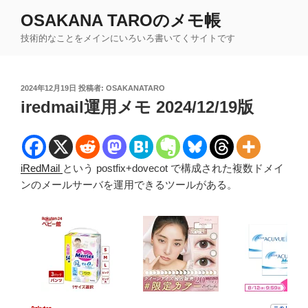
コ
OSAKANA TAROのメモ帳
ン
技術的なことをメインにいろいろ書いてくサイトです
テ
ン
ツ
投
2024年12月19日
投稿者:
OSAKANATARO
へ
稿
iredmail運用メモ 2024/12/19版
ス
日:
キ
ッ
プ
iRedMail
という postfix+dovecot で構成された複数ドメイ
ンのメールサーバを運用できるツールがある。