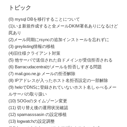
トピック
(0) mysql DBを移行することについて
(1)いま新規作成すると全メールDKIM署名ありになるけど
罠あり
(2)メール同期にrsyncの追加インストールを忘れずに
(3) greylisting情報の移植
(4)旧仕様クライアント対策
(5) 他サーバで送信された自ドメインが受信拒否される
(6) Barracudacentralがメールを拒否しすぎる問題
(7) mail.goo.ne.jp メールの拒否解除
(8) IPアドレスが入ったホスト名拒否設定の一部解除
(9) heloでDNSに登録されていないホスト名しゃべるメー
ルサーバの取り扱い
(10) SOGoのタイムゾーン変更
(11) 切り替え後の運用状況確認
(12) spamasssasin の設定移植
(13) logwatchの設定調整