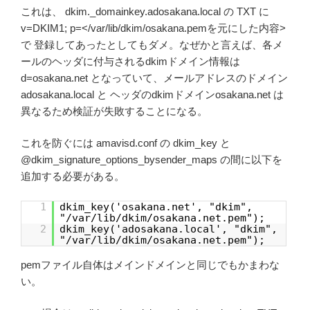
これは、 dkim._domainkey.adosakana.local の TXT に
v=DKIM1; p=</var/lib/dkim/osakana.pemを元にした内容>
で 登録してあったとしてもダメ。なぜかと言えば、各メ
ールのヘッダに付与されるdkimドメイン情報は
d=osakana.net となっていて、メールアドレスのドメイン
adosakana.local と ヘッダのdkimドメインosakana.net は
異なるため検証が失敗することになる。
これを防ぐには amavisd.conf の dkim_key と
@dkim_signature_options_bysender_maps の間に以下を
追加する必要がある。
1
dkim_key('osakana.net', "dkim",
"/var/lib/dkim/osakana.net.pem");
2
dkim_key('adosakana.local', "dkim",
"/var/lib/dkim/osakana.net.pem");
pemファイル自体はメインドメインと同じでもかまわな
い。