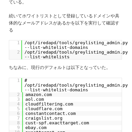
ている。
続いてホワイトリストとして登録しているドメインや具
体的なメールアドレスがあるかを以下を実行して確認す
る
1
/opt/iredapd/tools/greylisting_admin.py
--list-whitelist-domains
2
/opt/iredapd/tools/greylisting_admin.py
--list-whitelists
ちなみに、現行のデフォルトは以下となっていた。
1
#
/opt/iredapd/tools/greylisting_admin.py
--list-whitelist-domains
2
amazon.com
3
aol.com
4
cloudfiltering.com
5
cloudflare.com
6
constantcontact.com
7
craigslist.org
8
cust-spf.exacttarget.com
9
ebay.com