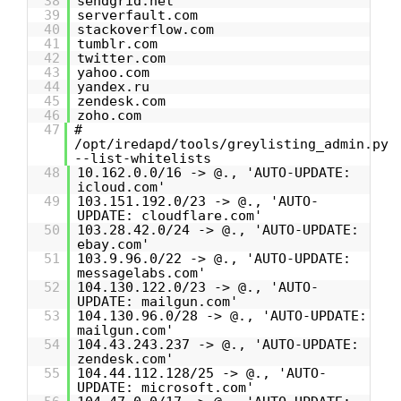
38
sendgrid.net
39
serverfault.com
40
stackoverflow.com
41
tumblr.com
42
twitter.com
43
yahoo.com
44
yandex.ru
45
zendesk.com
46
zoho.com
47
#
/opt/iredapd/tools/greylisting_admin.py
--list-whitelists
48
10.162.0.0/16 -> @., 'AUTO-UPDATE:
icloud.com'
49
103.151.192.0/23 -> @., 'AUTO-
UPDATE: cloudflare.com'
50
103.28.42.0/24 -> @., 'AUTO-UPDATE:
ebay.com'
51
103.9.96.0/22 -> @., 'AUTO-UPDATE:
messagelabs.com'
52
104.130.122.0/23 -> @., 'AUTO-
UPDATE: mailgun.com'
53
104.130.96.0/28 -> @., 'AUTO-UPDATE:
mailgun.com'
54
104.43.243.237 -> @., 'AUTO-UPDATE:
zendesk.com'
55
104.44.112.128/25 -> @., 'AUTO-
UPDATE: microsoft.com'