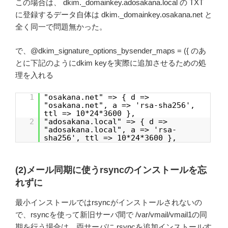
この場合は、 dkim._domainkey.adosakana.local の TXT
に登録するデータ自体は dkim._domainkey.osakana.net と
全く同一で問題無かった。
で、@dkim_signature_options_bysender_maps = ({ のあ
とに下記のようにdkim keyを実際に追加させるための処
理を入れる
1
"osakana.net" => { d =>
"osakana.net", a => 'rsa-sha256',
ttl => 10*24*3600 },
2
"adosakana.local" => { d =>
"adosakana.local", a => 'rsa-
sha256', ttl => 10*24*3600 },
(2)メール同期に使うrsyncのインストールを忘
れずに
最小インストールではrsyncがインストールされないの
で、rsyncを使って新旧サーバ間で /var/vmail/vmail1の同
期を行う場合は、両サーバに rsyncを追加インストールす