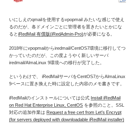
いにしえのqmailを使用するvpopmail みたいな感じで使え
るのだが、各ドメインごとに管理者を置きたいとかにな
ると
iRedMail 有償版(iRedAdmin-Pro)
が必要になる。
2018年にvpopmailからiredmail/CentOS7環境に移行してつ
かっていたのだが、この度ようやく新しいサーバ
iredmail/AlmaLinux 9環境への移行が完了した。
というわけで、 iRedMailサーバをCentOS7からAlmaLinux
9ベースに置き換えた時に設定した内容のメモ書きです。
iRedMailのインストールについては公式
Install iRedMail
on Red Hat Enterprise Linux, CentOS
を参照のこと。SSL
対応の追加作業は
Request a free cert from Let’s Encrypt
(for servers deployed with downloadable iRedMail installer)