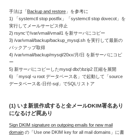
手法は「
Backup and restore
」を参考に
1) 「systemctl stop postfix」「systemctl stop dovecot」を
実行してメールサービス停止
2) rsyncで/var/vmail/vmail1 を新サーバにコピー
3) /var/vmail/backup/backup_mysql.sh を実行して最新の
バックアップ取得
4) /var/vmail/backup/mysql/20xx/月/日 を新サーバにコピ
ー
5) 新サーバにコピーしたmysql dbのbzip2 圧縮を展開
6) 「mysql -u root データベース名」で起動して「source
データベース名-日付-sql」でSQLリストア
(1) いま新規作成すると全メールDKIM署名あり
になるけど罠あり
Sign DKIM signature on outgoing emails for new mail
domain
の「Use one DKIM key for all mail domains」に書