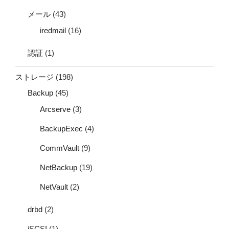
メール
(43)
iredmail
(16)
認証
(1)
ストレージ
(198)
Backup
(45)
Arcserve
(3)
BackupExec
(4)
CommVault
(9)
NetBackup
(19)
NetVault
(2)
drbd
(2)
iSCSI
(1)