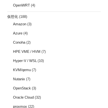
OpenWRT
(4)
仮想化
(188)
Amazon
(3)
Azure
(4)
Conoha
(2)
HPE VME / HVM
(7)
Hyper-V / WSL
(10)
KVM/qemu
(7)
Nutanix
(7)
OpenStack
(3)
Oracle Cloud
(32)
proxmox
(22)