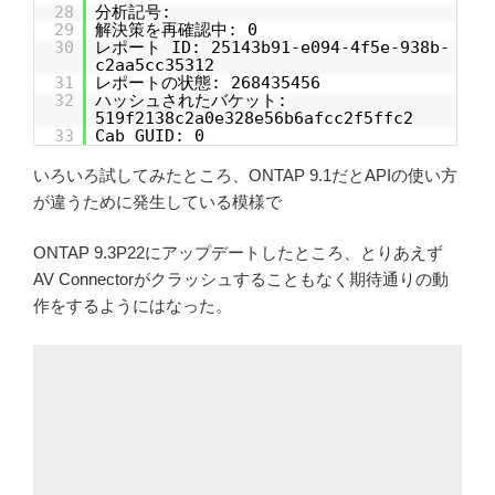
28
分析記号:
29
解決策を再確認中: 0
30
レポート ID: 25143b91-e094-4f5e-938b-
c2aa5cc35312
31
レポートの状態: 268435456
32
ハッシュされたバケット:
519f2138c2a0e328e56b6afcc2f5ffc2
33
Cab GUID: 0
いろいろ試してみたところ、ONTAP 9.1だとAPIの使い方
が違うために発生している模様で
ONTAP 9.3P22にアップデートしたところ、とりあえず
AV Connectorがクラッシュすることもなく期待通りの動
作をするようにはなった。