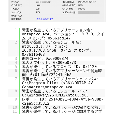
1
障害が発生しているアプリケーション名:
ontapavc.exe、バージョン: 1.0.7.0、タイ
ム スタンプ: 0x661cd147
2
障害が発生しているモジュール名:
ntdll.dll、バージョン:
10.0.17763.5458、タイム スタンプ:
0x761f6403
3
例外コード: 0xc0000374
4
障害オフセット: 0x000e0773
5
障害が発生しているプロセス ID: 0x1120
6
障害が発生しているアプリケーションの開始時
刻: 0x01daa0f22241d4b8
7
障害が発生しているアプリケーション パス:
C:\Program Files (x86)\ONTAP AV
Connector\ontapavc.exe
8
障害が発生しているモジュール パス:
C:\Windows\SYSTEM32\ntdll.dll
9
レポート ID: 25143b91-e094-4f5e-938b-
c2aa5cc35312
10
障害が発生しているパッケージの完全な名前:
11
障害が発生しているパッケージに関連するアプ