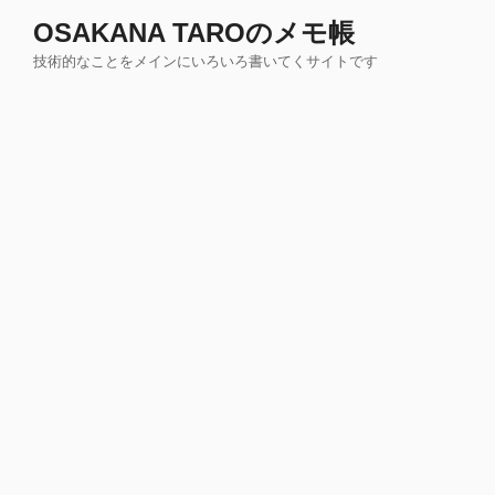
コ
OSAKANA TAROのメモ帳
ン
技術的なことをメインにいろいろ書いてくサイトです
テ
ン
ツ
へ
ス
キ
ッ
プ