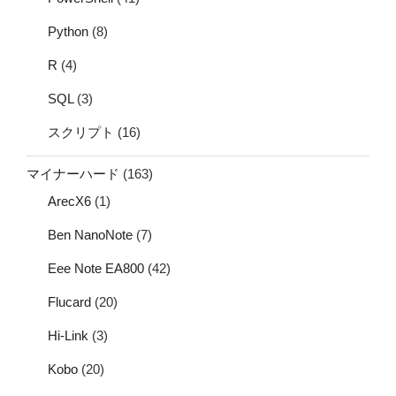
Python
(8)
R
(4)
SQL
(3)
スクリプト
(16)
マイナーハード
(163)
ArecX6
(1)
Ben NanoNote
(7)
Eee Note EA800
(42)
Flucard
(20)
Hi-Link
(3)
Kobo
(20)