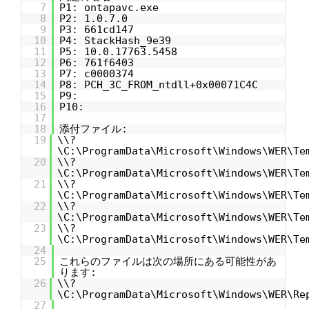
7
P1: ontapavc.exe
8
P2: 1.0.7.0
9
P3: 661cd147
10
P4: StackHash_9e39
11
P5: 10.0.17763.5458
12
P6: 761f6403
13
P7: c0000374
14
P8: PCH_3C_FROM_ntdll+0x00071C4C
15
P9:
16
P10:
17
18
添付ファイル:
19
\\?
\C:\ProgramData\Microsoft\Windows\WER\Te
20
\\?
\C:\ProgramData\Microsoft\Windows\WER\Te
21
\\?
\C:\ProgramData\Microsoft\Windows\WER\Te
22
\\?
\C:\ProgramData\Microsoft\Windows\WER\Te
23
\\?
\C:\ProgramData\Microsoft\Windows\WER\Te
24
25
これらのファイルは次の場所にある可能性があ
ります:
26
\\?
\C:\ProgramData\Microsoft\Windows\WER\Re
27