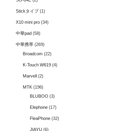
Stickタイプ
(1)
X10 mini pro
(34)
中華pad
(58)
中華携帯
(269)
Broadcom
(22)
K-Touch W619
(4)
Marvell
(2)
MTK
(196)
BLUBOO
(3)
Elephone
(17)
FleaPhone
(32)
JIAYU
(6)