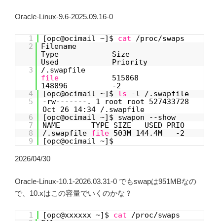
Oracle-Linux-9.6-2025.09.16-0
1
[opc@ocimail ~]$
cat
/proc/swaps
2
Filename
Type Size
Used Priority
3
/.swapfile
file
515068
148096 -2
4
[opc@ocimail ~]$
ls
-l /.swapfile
5
-rw-------. 1 root root 527433728
Oct 26 14:34 /.swapfile
6
[opc@ocimail ~]$ swapon --show
7
NAME TYPE SIZE USED PRIO
8
/.swapfile
file
503M 144.4M -2
9
[opc@ocimail ~]$
2026/04/30
Oracle-Linux-10.1-2026.03.31-0 でもswapは951MBなの
で、10.xはこの容量でいくのかな？
1
[opc@xxxxxx ~]$
cat
/proc/swaps