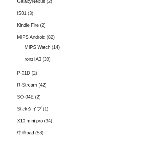
GalaxyNexus
(2)
IS01
(3)
Kindle Fire
(2)
MIPS Android
(82)
MIPS Watch
(14)
ronzi A3
(39)
P-01D
(2)
R-Stream
(42)
SO-04E
(2)
Stickタイプ
(1)
X10 mini pro
(34)
中華pad
(58)