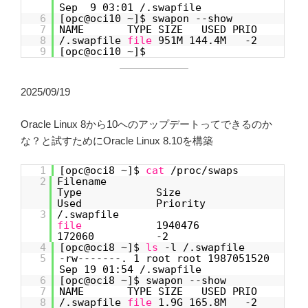
Sep 9 03:01 /.swapfile
6
[opc@oci10 ~]$ swapon --show
7
NAME TYPE SIZE USED PRIO
8
/.swapfile
file
951M 144.4M -2
9
[opc@oci10 ~]$
2025/09/19
Oracle Linux 8から10へのアップデートってできるのか
な？と試すためにOracle Linux 8.10を構築
1
[opc@oci8 ~]$
cat
/proc/swaps
2
Filename
Type Size
Used Priority
3
/.swapfile
file
1940476
172060 -2
4
[opc@oci8 ~]$
ls
-l /.swapfile
5
-rw-------. 1 root root 1987051520
Sep 19 01:54 /.swapfile
6
[opc@oci8 ~]$ swapon --show
7
NAME TYPE SIZE USED PRIO
8
/.swapfile
file
1.9G 165.8M -2