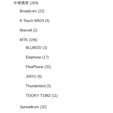
中華携帯
(269)
Broadcom
(22)
K-Touch W619
(4)
Marvell
(2)
MTK
(196)
BLUBOO
(3)
Elephone
(17)
FleaPhone
(32)
JIAYU
(6)
Thunderbird
(5)
TOOKY T1982
(11)
Spreadtrum
(32)