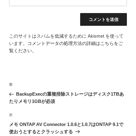
このサイトはスパムを低減するために Akismet を使って
います。
コメントデータの処理方法の詳細はこちらをご
覧ください
。
投
前
前
稿
の
BackupExecの重複排除ストレージはディスク1TBあ
ナ
投
たりメモリ1GBが必須
ビ
稿
ゲ
次
次
の
ー
メモ ONTAP AV Connector 1.0.6と1.0.7はONTAP 9.1で
投
シ
使おうとするとクラッシュする