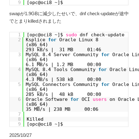
9
[opc@oci8 ~]$
swapが1.9GBに減少したせいで、dnf check-updateが途中
でとまりkilledされました
1
[opc@oci8 ~]$
sudo
dnf check-update
2
Ksplice
for
Oracle Linux 8
(
293 kB/s | 31 MB 01:46
3
MySQL 8.4 Server Community
for
Oracle Li
(
6.1 MB/s | 1.2 MB 00:00
4
MySQL 8.4 Tools Community
for
Oracle Lin
(
4.3 MB/s | 538 kB 00:00
5
MySQL Connectors Community
for
Oracle Li
(
285 kB/s | 48 kB 00:00
6
Oracle Software
for
OCI
users
on Oracle 
(
35 MB/s | 238 MB 00:06
7
8
Killed
9
[opc@oci8 ~]$
2025/10/27