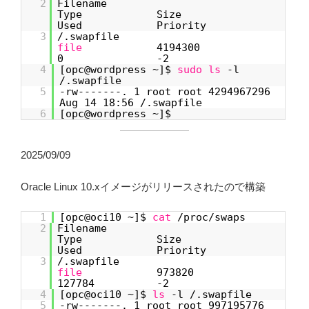
2
Filename
Type Size
Used Priority
3
/.swapfile
file
4194300
0 -2
4
[opc@wordpress ~]$
sudo
ls
-l
/.swapfile
5
-rw-------. 1 root root 4294967296
Aug 14 18:56 /.swapfile
6
[opc@wordpress ~]$
2025/09/09
Oracle Linux 10.xイメージがリリースされたので構築
1
[opc@oci10 ~]$
cat
/proc/swaps
2
Filename
Type Size
Used Priority
3
/.swapfile
file
973820
127784 -2
4
[opc@oci10 ~]$
ls
-l /.swapfile
5
-rw-------. 1 root root 997195776