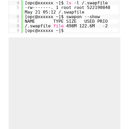
4
[opc@xxxxxx ~]$
ls
-l /.swapfile
5
-rw-------. 1 root root 522190848
May 21 05:12 /.swapfile
6
[opc@xxxxxx ~]$ swapon --show
7
NAME TYPE SIZE USED PRIO
8
/.swapfile
file
498M 122.6M -2
9
[opc@xxxxxx ~]$