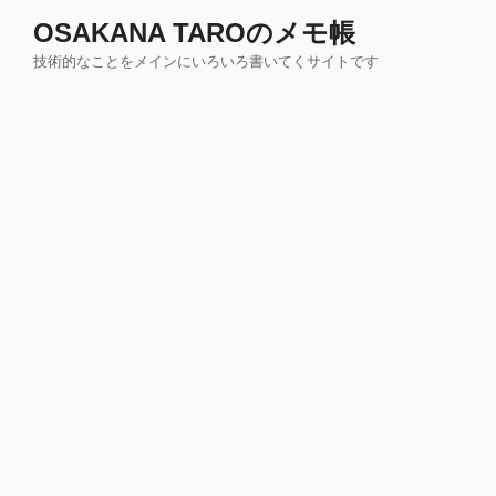
コ
OSAKANA TAROのメモ帳
ン
技術的なことをメインにいろいろ書いてくサイトです
テ
ン
ツ
へ
ス
キ
ッ
プ