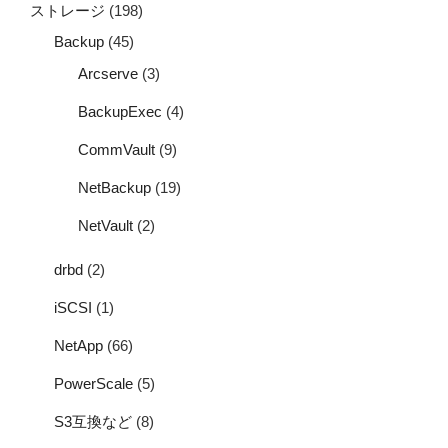
ストレージ
(198)
Backup
(45)
Arcserve
(3)
BackupExec
(4)
CommVault
(9)
NetBackup
(19)
NetVault
(2)
drbd
(2)
iSCSI
(1)
NetApp
(66)
PowerScale
(5)
S3互換など
(8)