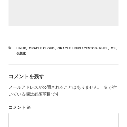
カ
LINUX
、
ORACLE CLOUD
、
ORACLE LINUX / CENTOS / RHEL
、
OS
、
テ
仮想化
ゴ
リ
ー
コメントを残す
メールアドレスが公開されることはありません。
※
が付
いている欄は必須項目です
コメント
※