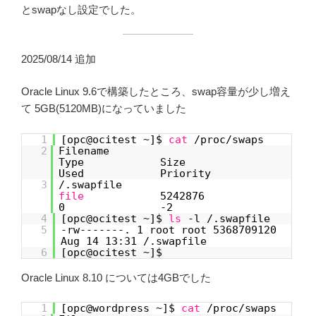
とswapなし設定でした。
2025/08/14 追加
Oracle Linux 9.6で構築したところ、swap容量が少し増え
て 5GB(5120MB)になっていました
1
[opc@ocitest ~]$
cat
/proc/swaps
2
Filename
Type Size
Used Priority
3
/.swapfile
file
5242876
0 -2
4
[opc@ocitest ~]$
ls
-l /.swapfile
5
-rw-------. 1 root root 5368709120
Aug 14 13:31 /.swapfile
6
[opc@ocitest ~]$
Oracle Linux 8.10 については4GBでした
1
[opc@wordpress ~]$
cat
/proc/swaps