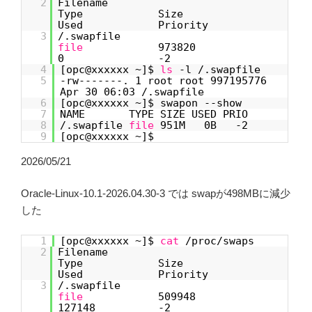
2
Filename
Type Size
Used Priority
3
/.swapfile
file
973820
0 -2
4
[opc@xxxxxx ~]$
ls
-l /.swapfile
5
-rw-------. 1 root root 997195776
Apr 30 06:03 /.swapfile
6
[opc@xxxxxx ~]$ swapon --show
7
NAME TYPE SIZE USED PRIO
8
/.swapfile
file
951M 0B -2
9
[opc@xxxxxx ~]$
2026/05/21
Oracle-Linux-10.1-2026.04.30-3 では swapが498MBに減少
した
1
[opc@xxxxxx ~]$
cat
/proc/swaps
2
Filename
Type Size
Used Priority
3
/.swapfile
file
509948
127148 -2