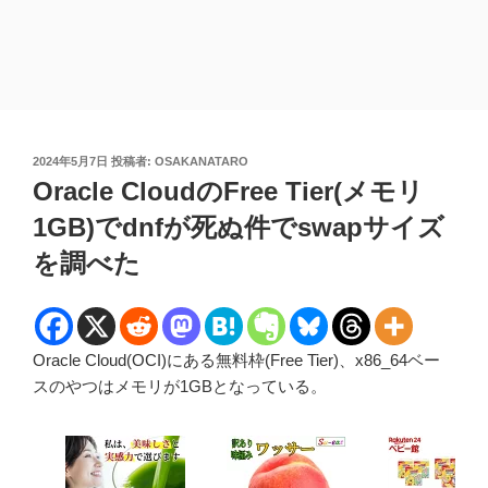
投
2024年5月7日
投稿者:
OSAKANATARO
稿
Oracle CloudのFree Tier(メモリ
日:
1GB)でdnfが死ぬ件でswapサイズ
を調べた
Oracle Cloud(OCI)にある無料枠(Free Tier)、x86_64ベー
スのやつはメモリが1GBとなっている。