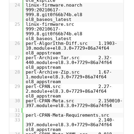
ol8_ksplice
24
linux-firmware.noarch
999:20210617-
999.8.git0f66b74b.el8
ol8_baseos_latest
25
linux-firmware.src
999:20210617-
999.8.git0f66b74b.el8
ol8_baseos_latest
26
perl-Algorithm-Diff.src 1.1903-
10.module+el8.3.0+7729+86a74f64
ol8_appstream
27
perl-Archive-Tar.src 2.32-
440.module+el8.3.0+7729+86a74f64
ol8_appstream
28
perl-Archive-Zip.src 1.67-
1.module+el8.3.0+7729+86a74f64
ol8_appstream
29
perl-CPAN.src 2.27-
2.module+el8.3.0+7729+86a74f64
ol8_appstream
30
perl-CPAN-Meta.src 2.150010-
397.module+el8.3.0+7729+86a74f64
31
32
perl-CPAN-Meta-Requirements.src
33
2.140-
397.module+el8.3.0+7729+86a74f64
ol8_appstream