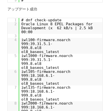
9
#
アップデート成功
1
# dnf check-update
2
Oracle Linux 8 EPEL Packages for
Development (x 62 kB/s | 2.5 kB
00:00
3
4
iwl100-firmware.noarch
999:39.31.5.1-
999.8.el8
ol8_baseos_latest
5
iwl1000-firmware.noarch
999:39.31.5.1-
999.8.el8
ol8_baseos_latest
6
iwl105-firmware.noarch
999:18.168.6.1-
999.8.el8
ol8_baseos_latest
7
iwl135-firmware.noarch
999:18.168.6.1-
999.8.el8
ol8_baseos_latest
8
iwl2000-firmware.noarch
999:18.168.6.1-