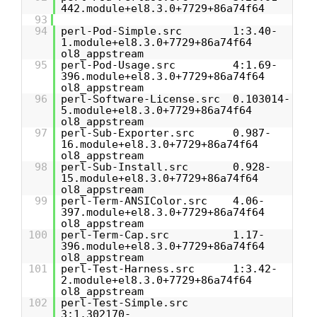
442.module+el8.3.0+7729+86a74f64
93
94
perl-Pod-Simple.src 1:3.40-
1.module+el8.3.0+7729+86a74f64
ol8_appstream
95
perl-Pod-Usage.src 4:1.69-
396.module+el8.3.0+7729+86a74f64
ol8_appstream
96
perl-Software-License.src 0.103014-
5.module+el8.3.0+7729+86a74f64
ol8_appstream
97
perl-Sub-Exporter.src 0.987-
16.module+el8.3.0+7729+86a74f64
ol8_appstream
98
perl-Sub-Install.src 0.928-
15.module+el8.3.0+7729+86a74f64
ol8_appstream
99
perl-Term-ANSIColor.src 4.06-
397.module+el8.3.0+7729+86a74f64
ol8_appstream
100
perl-Term-Cap.src 1.17-
396.module+el8.3.0+7729+86a74f64
ol8_appstream
101
perl-Test-Harness.src 1:3.42-
2.module+el8.3.0+7729+86a74f64
ol8_appstream
102
perl-Test-Simple.src
3:1.302170-