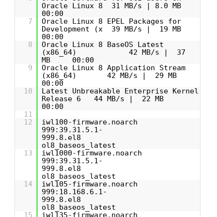
Oracle Linux 8 31 MB/s | 8.0 MB
00:00
7
Oracle Linux 8 EPEL Packages for
Development (x 39 MB/s | 19 MB
00:00
8
Oracle Linux 8 BaseOS Latest
(x86_64) 42 MB/s | 37
MB 00:00
9
Oracle Linux 8 Application Stream
(x86_64) 42 MB/s | 29 MB
00:00
10
Latest Unbreakable Enterprise Kernel
Release 6 44 MB/s | 22 MB
00:00
11
12
iwl100-firmware.noarch
999:39.31.5.1-
999.8.el8
ol8_baseos_latest
13
iwl1000-firmware.noarch
999:39.31.5.1-
999.8.el8
ol8_baseos_latest
14
iwl105-firmware.noarch
999:18.168.6.1-
999.8.el8
ol8_baseos_latest
15
iwl135-firmware.noarch