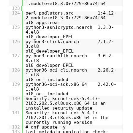
1.module+el8.3.0+7729+86a74f64
123
124
perl-podlators.src 1:4.12-
2.module+el8.3.0+7729+86a74f64
ol8_appstream
125
python3-asn1crypto.noarch 1.3.0-
4.el8
ol8_developer_EPEL
126
python3-click.noarch 7.1.2-
3.el8
ol8_developer_EPEL
127
python3-oauthlib.noarch 3.0.2-
8.el8
ol8_developer_EPEL
128
python36-oci-cli.noarch 2.26.2-
1.el8
ol8_oci_included
129
python36-oci-sdk.x86_64 2.42.0-
1.el8
ol8_oci_included
130
Security: kernel-uek-5.4.17-
2102.202.5.el8uek.x86_64 is an
installed security update
131
Security: kernel-uek-5.4.17-
2102.201.3.el8uek.x86_64 is the
currently running version
132
# dnf update -y
133
Last metadata expiration check: