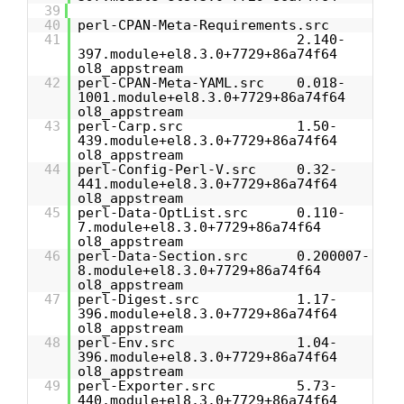
39
40
perl-CPAN-Meta-Requirements.src
41
2.140-
397.module+el8.3.0+7729+86a74f64
ol8_appstream
42
perl-CPAN-Meta-YAML.src 0.018-
1001.module+el8.3.0+7729+86a74f64
ol8_appstream
43
perl-Carp.src 1.50-
439.module+el8.3.0+7729+86a74f64
ol8_appstream
44
perl-Config-Perl-V.src 0.32-
441.module+el8.3.0+7729+86a74f64
ol8_appstream
45
perl-Data-OptList.src 0.110-
7.module+el8.3.0+7729+86a74f64
ol8_appstream
46
perl-Data-Section.src 0.200007-
8.module+el8.3.0+7729+86a74f64
ol8_appstream
47
perl-Digest.src 1.17-
396.module+el8.3.0+7729+86a74f64
ol8_appstream
48
perl-Env.src 1.04-
396.module+el8.3.0+7729+86a74f64
ol8_appstream
49
perl-Exporter.src 5.73-
440.module+el8.3.0+7729+86a74f64