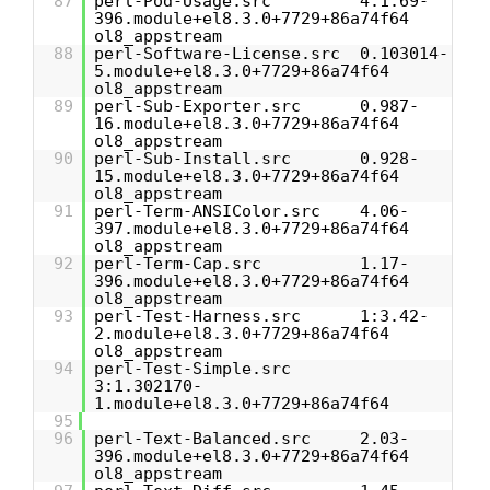
87
perl-Pod-Usage.src 4:1.69-
396.module+el8.3.0+7729+86a74f64
ol8_appstream
88
perl-Software-License.src 0.103014-
5.module+el8.3.0+7729+86a74f64
ol8_appstream
89
perl-Sub-Exporter.src 0.987-
16.module+el8.3.0+7729+86a74f64
ol8_appstream
90
perl-Sub-Install.src 0.928-
15.module+el8.3.0+7729+86a74f64
ol8_appstream
91
perl-Term-ANSIColor.src 4.06-
397.module+el8.3.0+7729+86a74f64
ol8_appstream
92
perl-Term-Cap.src 1.17-
396.module+el8.3.0+7729+86a74f64
ol8_appstream
93
perl-Test-Harness.src 1:3.42-
2.module+el8.3.0+7729+86a74f64
ol8_appstream
94
perl-Test-Simple.src
3:1.302170-
1.module+el8.3.0+7729+86a74f64
95
96
perl-Text-Balanced.src 2.03-
396.module+el8.3.0+7729+86a74f64
ol8_appstream