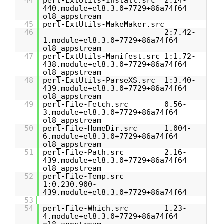
44
perl-ExtUtils-Install.src 2.14-
440.module+el8.3.0+7729+86a74f64
ol8_appstream
45
perl-ExtUtils-MakeMaker.src
46
2:7.42-
1.module+el8.3.0+7729+86a74f64
ol8_appstream
47
perl-ExtUtils-Manifest.src 1:1.72-
438.module+el8.3.0+7729+86a74f64
ol8_appstream
48
perl-ExtUtils-ParseXS.src 1:3.40-
439.module+el8.3.0+7729+86a74f64
ol8_appstream
49
perl-File-Fetch.src 0.56-
3.module+el8.3.0+7729+86a74f64
ol8_appstream
50
perl-File-HomeDir.src 1.004-
6.module+el8.3.0+7729+86a74f64
ol8_appstream
51
perl-File-Path.src 2.16-
439.module+el8.3.0+7729+86a74f64
ol8_appstream
52
perl-File-Temp.src
1:0.230.900-
439.module+el8.3.0+7729+86a74f64
53
54
perl-File-Which.src 1.23-
4.module+el8.3.0+7729+86a74f64