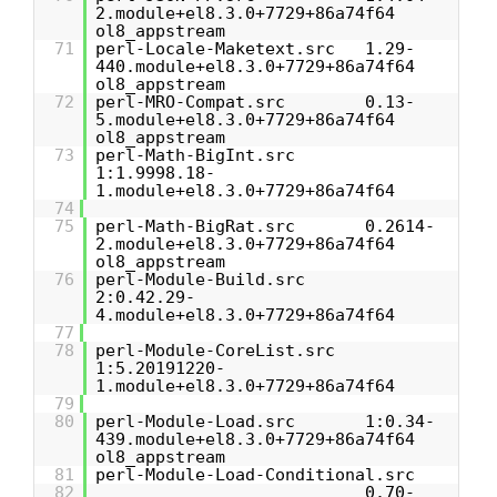
2.module+el8.3.0+7729+86a74f64
ol8_appstream
71
perl-Locale-Maketext.src 1.29-
440.module+el8.3.0+7729+86a74f64
ol8_appstream
72
perl-MRO-Compat.src 0.13-
5.module+el8.3.0+7729+86a74f64
ol8_appstream
73
perl-Math-BigInt.src
1:1.9998.18-
1.module+el8.3.0+7729+86a74f64
74
75
perl-Math-BigRat.src 0.2614-
2.module+el8.3.0+7729+86a74f64
ol8_appstream
76
perl-Module-Build.src
2:0.42.29-
4.module+el8.3.0+7729+86a74f64
77
78
perl-Module-CoreList.src
1:5.20191220-
1.module+el8.3.0+7729+86a74f64
79
80
perl-Module-Load.src 1:0.34-
439.module+el8.3.0+7729+86a74f64
ol8_appstream
81
perl-Module-Load-Conditional.src
82
0.70-