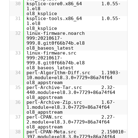
30
ksplice-core0.x86_64 1.0.55-
1.el8
ol8_ksplice
31
ksplice-tools.x86_64 1.0.55-
1.el8
ol8_ksplice
32
linux-firmware.noarch
999:20210617-
999.8.git0f66b74b.el8
ol8_baseos_latest
33
linux-firmware.src
999:20210617-
999.8.git0f66b74b.el8
ol8_baseos_latest
34
perl-Algorithm-Diff.src 1.1903-
10.module+el8.3.0+7729+86a74f64
ol8_appstream
35
perl-Archive-Tar.src 2.32-
440.module+el8.3.0+7729+86a74f64
ol8_appstream
36
perl-Archive-Zip.src 1.67-
1.module+el8.3.0+7729+86a74f64
ol8_appstream
37
perl-CPAN.src 2.27-
2.module+el8.3.0+7729+86a74f64
ol8_appstream
38
perl-CPAN-Meta.src 2.150010-
397.module+el8.3.0+7729+86a74f64