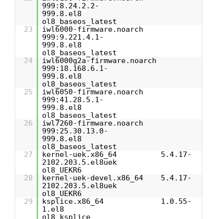
999:8.24.2.2-
999.8.el8
ol8_baseos_latest
23
iwl6000-firmware.noarch
999:9.221.4.1-
999.8.el8
ol8_baseos_latest
24
iwl6000g2a-firmware.noarch
999:18.168.6.1-
999.8.el8
ol8_baseos_latest
25
iwl6050-firmware.noarch
999:41.28.5.1-
999.8.el8
ol8_baseos_latest
26
iwl7260-firmware.noarch
999:25.30.13.0-
999.8.el8
ol8_baseos_latest
27
kernel-uek.x86_64 5.4.17-
2102.203.5.el8uek
ol8_UEKR6
28
kernel-uek-devel.x86_64 5.4.17-
2102.203.5.el8uek
ol8_UEKR6
29
ksplice.x86_64 1.0.55-
1.el8
ol8_ksplice