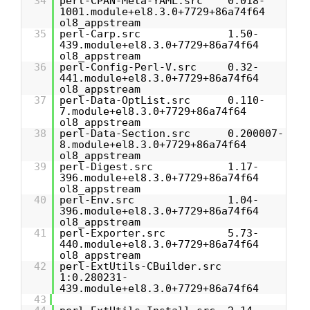
34
perl-CPAN-Meta-YAML.src 0.018-
1001.module+el8.3.0+7729+86a74f64
ol8_appstream
35
perl-Carp.src 1.50-
439.module+el8.3.0+7729+86a74f64
ol8_appstream
36
perl-Config-Perl-V.src 0.32-
441.module+el8.3.0+7729+86a74f64
ol8_appstream
37
perl-Data-OptList.src 0.110-
7.module+el8.3.0+7729+86a74f64
ol8_appstream
38
perl-Data-Section.src 0.200007-
8.module+el8.3.0+7729+86a74f64
ol8_appstream
39
perl-Digest.src 1.17-
396.module+el8.3.0+7729+86a74f64
ol8_appstream
40
perl-Env.src 1.04-
396.module+el8.3.0+7729+86a74f64
ol8_appstream
41
perl-Exporter.src 5.73-
440.module+el8.3.0+7729+86a74f64
ol8_appstream
42
perl-ExtUtils-CBuilder.src
1:0.280231-
439.module+el8.3.0+7729+86a74f64
43