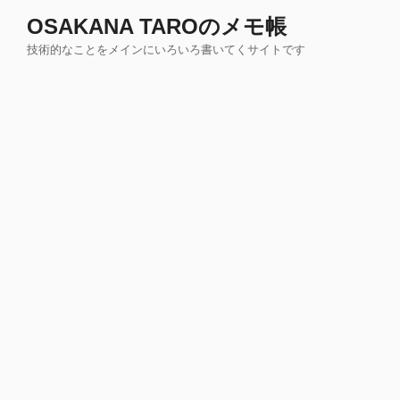
コ
OSAKANA TAROのメモ帳
ン
技術的なことをメインにいろいろ書いてくサイトです
テ
ン
ツ
へ
ス
キ
ッ
プ