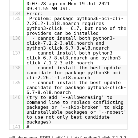
0:07:28 ago on Mon 19 Jul 2021
09:41:55 AM JST.
134
Error:
135
Problem: package python36-oci-cli-
2.26.2-1.el8.noarch requires
python3-click = 6.7, but none of the
providers can be installed
136
- cannot install both python3-
click-7.1.2-3.el8.noarch and
python3-click-6.7-8.el8.noarch
137
- cannot install both python3-
click-6.7-8.el8.noarch and python3-
click-7.1.2-3.el8.noarch
138
- cannot install the best update
candidate for package python36-oci-
cli-2.26.1-1.el8.noarch
139
- cannot install the best update
candidate for package python3-click-
6.7-8.el8.noarch
140
(try to add '--allowerasing' to
command line to replace conflicting
packages or '--skip-broken' to skip
uninstallable packages or '--nobest'
to use not only best candidate
packages)
141
#
ol8_developer_EPELレポジトリからpython3-click-7.1.2-3