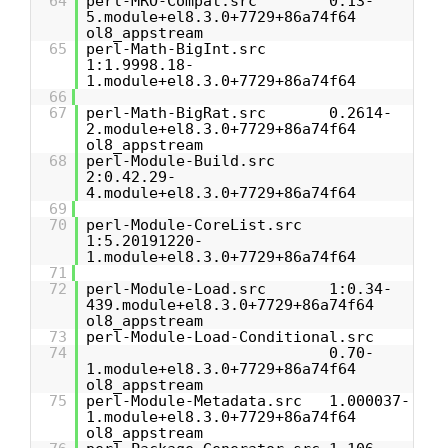
64
perl-MRO-Compat.src 0.13-
5.module+el8.3.0+7729+86a74f64
ol8_appstream
65
perl-Math-BigInt.src
1:1.9998.18-
1.module+el8.3.0+7729+86a74f64
66
67
perl-Math-BigRat.src 0.2614-
2.module+el8.3.0+7729+86a74f64
ol8_appstream
68
perl-Module-Build.src
2:0.42.29-
4.module+el8.3.0+7729+86a74f64
69
70
perl-Module-CoreList.src
1:5.20191220-
1.module+el8.3.0+7729+86a74f64
71
72
perl-Module-Load.src 1:0.34-
439.module+el8.3.0+7729+86a74f64
ol8_appstream
73
perl-Module-Load-Conditional.src
74
0.70-
1.module+el8.3.0+7729+86a74f64
ol8_appstream
75
perl-Module-Metadata.src 1.000037-
1.module+el8.3.0+7729+86a74f64
ol8_appstream