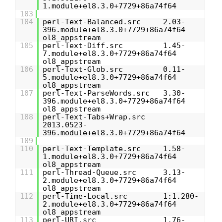
1.module+el8.3.0+7729+86a74f64
103
104
perl-Text-Balanced.src 2.03-
396.module+el8.3.0+7729+86a74f64
ol8_appstream
105
perl-Text-Diff.src 1.45-
7.module+el8.3.0+7729+86a74f64
ol8_appstream
106
perl-Text-Glob.src 0.11-
5.module+el8.3.0+7729+86a74f64
ol8_appstream
107
perl-Text-ParseWords.src 3.30-
396.module+el8.3.0+7729+86a74f64
ol8_appstream
108
perl-Text-Tabs+Wrap.src
2013.0523-
396.module+el8.3.0+7729+86a74f64
109
110
perl-Text-Template.src 1.58-
1.module+el8.3.0+7729+86a74f64
ol8_appstream
111
perl-Thread-Queue.src 3.13-
2.module+el8.3.0+7729+86a74f64
ol8_appstream
112
perl-Time-Local.src 1:1.280-
2.module+el8.3.0+7729+86a74f64
ol8_appstream
113
perl-URI.src 1.76-