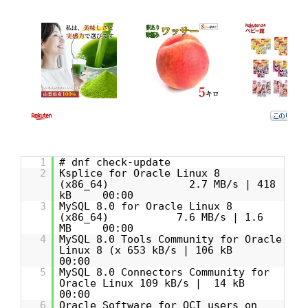
1
# dnf check-update
2
Ksplice for Oracle Linux 8
(x86_64) 2.7 MB/s | 418
kB 00:00
3
MySQL 8.0 for Oracle Linux 8
(x86_64) 7.6 MB/s | 1.6
MB 00:00
4
MySQL 8.0 Tools Community for Oracle
Linux 8 (x 653 kB/s | 106 kB
00:00
5
MySQL 8.0 Connectors Community for
Oracle Linux 109 kB/s | 14 kB
00:00
6
Oracle Software for OCI users on