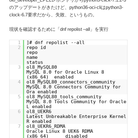
のアップデートがきたけど、python36-oci-cliはpython3-
clock-6.7要求だから、失敗、というもの。
現状を確認するために「dnf repolist –all」を実行
1
]# dnf repolist --all
2
repo id
repo
name
status
3
ol8_MySQL80
MySQL 8.0 for Oracle Linux 8
(x86_64) enabled
4
ol8_MySQL80_connectors_community
MySQL 8.0 Connectors Community for
Ora enabled
5
ol8_MySQL80_tools_community
MySQL 8.0 Tools Community for Oracle
L enabled
6
ol8_UEKR6
Latest Unbreakable Enterprise Kernel
R enabled
7
ol8_UEKR6_RDMA
Oracle Linux 8 UEK6 RDMA
(x86_64) disabled