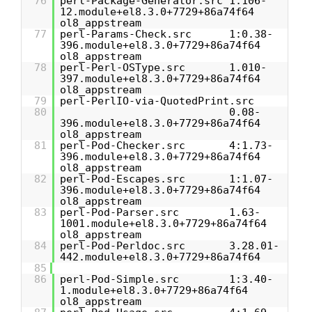
76
perl-Package-Generator.src 1.106-
12.module+el8.3.0+7729+86a74f64
ol8_appstream
77
perl-Params-Check.src 1:0.38-
396.module+el8.3.0+7729+86a74f64
ol8_appstream
78
perl-Perl-OSType.src 1.010-
397.module+el8.3.0+7729+86a74f64
ol8_appstream
79
perl-PerlIO-via-QuotedPrint.src
80
0.08-
396.module+el8.3.0+7729+86a74f64
ol8_appstream
81
perl-Pod-Checker.src 4:1.73-
396.module+el8.3.0+7729+86a74f64
ol8_appstream
82
perl-Pod-Escapes.src 1:1.07-
396.module+el8.3.0+7729+86a74f64
ol8_appstream
83
perl-Pod-Parser.src 1.63-
1001.module+el8.3.0+7729+86a74f64
ol8_appstream
84
perl-Pod-Perldoc.src 3.28.01-
442.module+el8.3.0+7729+86a74f64
85
86
perl-Pod-Simple.src 1:3.40-
1.module+el8.3.0+7729+86a74f64
ol8_appstream