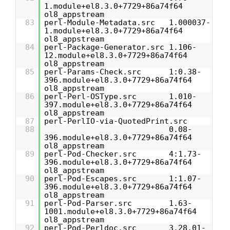
1.module+el8.3.0+7729+86a74f64
ol8_appstream
83
perl-Module-Metadata.src 1.000037-
1.module+el8.3.0+7729+86a74f64
ol8_appstream
84
perl-Package-Generator.src 1.106-
12.module+el8.3.0+7729+86a74f64
ol8_appstream
85
perl-Params-Check.src 1:0.38-
396.module+el8.3.0+7729+86a74f64
ol8_appstream
86
perl-Perl-OSType.src 1.010-
397.module+el8.3.0+7729+86a74f64
ol8_appstream
87
perl-PerlIO-via-QuotedPrint.src
88
0.08-
396.module+el8.3.0+7729+86a74f64
ol8_appstream
89
perl-Pod-Checker.src 4:1.73-
396.module+el8.3.0+7729+86a74f64
ol8_appstream
90
perl-Pod-Escapes.src 1:1.07-
396.module+el8.3.0+7729+86a74f64
ol8_appstream
91
perl-Pod-Parser.src 1.63-
1001.module+el8.3.0+7729+86a74f64
ol8_appstream
92
perl-Pod-Perldoc.src 3.28.01-