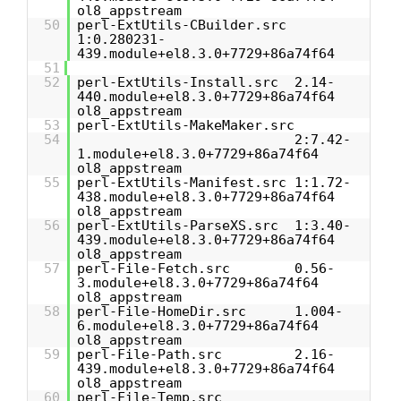
ol8_appstream
50
perl-ExtUtils-CBuilder.src
1:0.280231-
439.module+el8.3.0+7729+86a74f64
51
52
perl-ExtUtils-Install.src 2.14-
440.module+el8.3.0+7729+86a74f64
ol8_appstream
53
perl-ExtUtils-MakeMaker.src
54
2:7.42-
1.module+el8.3.0+7729+86a74f64
ol8_appstream
55
perl-ExtUtils-Manifest.src 1:1.72-
438.module+el8.3.0+7729+86a74f64
ol8_appstream
56
perl-ExtUtils-ParseXS.src 1:3.40-
439.module+el8.3.0+7729+86a74f64
ol8_appstream
57
perl-File-Fetch.src 0.56-
3.module+el8.3.0+7729+86a74f64
ol8_appstream
58
perl-File-HomeDir.src 1.004-
6.module+el8.3.0+7729+86a74f64
ol8_appstream
59
perl-File-Path.src 2.16-
439.module+el8.3.0+7729+86a74f64
ol8_appstream
60
perl-File-Temp.src