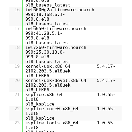
999.8.el8
ol8_baseos_latest
16
iwl6000g2a-firmware.noarch
999:18.168.6.1-
999.8.el8
ol8_baseos_latest
17
iwl6050-firmware.noarch
999:41.28.5.1-
999.8.el8
ol8_baseos_latest
18
iwl7260-firmware.noarch
999:25.30.13.0-
999.8.el8
ol8_baseos_latest
19
kernel-uek.x86_64 5.4.17-
2102.203.5.el8uek
ol8_UEKR6
20
kernel-uek-devel.x86_64 5.4.17-
2102.203.5.el8uek
ol8_UEKR6
21
ksplice.x86_64 1.0.55-
1.el8
ol8_ksplice
22
ksplice-core0.x86_64 1.0.55-
1.el8
ol8_ksplice
23
ksplice-tools.x86_64 1.0.55-
1.el8