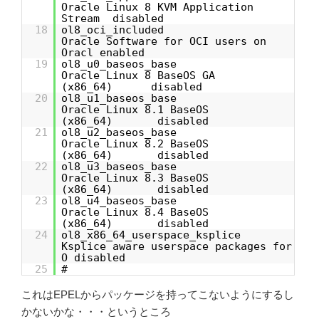
Oracle Linux 8 KVM Application
Stream disabled
18
ol8_oci_included
Oracle Software for OCI users on
Oracl enabled
19
ol8_u0_baseos_base
Oracle Linux 8 BaseOS GA
(x86_64) disabled
20
ol8_u1_baseos_base
Oracle Linux 8.1 BaseOS
(x86_64) disabled
21
ol8_u2_baseos_base
Oracle Linux 8.2 BaseOS
(x86_64) disabled
22
ol8_u3_baseos_base
Oracle Linux 8.3 BaseOS
(x86_64) disabled
23
ol8_u4_baseos_base
Oracle Linux 8.4 BaseOS
(x86_64) disabled
24
ol8_x86_64_userspace_ksplice
Ksplice aware userspace packages for
O disabled
25
#
これはEPELからパッケージを持ってこないようにするし
かないかな・・・というところ