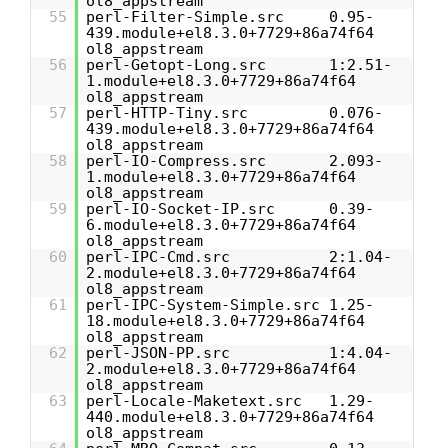
ol8_appstream
55
perl-Filter-Simple.src 0.95-
439.module+el8.3.0+7729+86a74f64
ol8_appstream
56
perl-Getopt-Long.src 1:2.51-
1.module+el8.3.0+7729+86a74f64
ol8_appstream
57
perl-HTTP-Tiny.src 0.076-
439.module+el8.3.0+7729+86a74f64
ol8_appstream
58
perl-IO-Compress.src 2.093-
1.module+el8.3.0+7729+86a74f64
ol8_appstream
59
perl-IO-Socket-IP.src 0.39-
6.module+el8.3.0+7729+86a74f64
ol8_appstream
60
perl-IPC-Cmd.src 2:1.04-
2.module+el8.3.0+7729+86a74f64
ol8_appstream
61
perl-IPC-System-Simple.src 1.25-
18.module+el8.3.0+7729+86a74f64
ol8_appstream
62
perl-JSON-PP.src 1:4.04-
2.module+el8.3.0+7729+86a74f64
ol8_appstream
63
perl-Locale-Maketext.src 1.29-
440.module+el8.3.0+7729+86a74f64
ol8_appstream