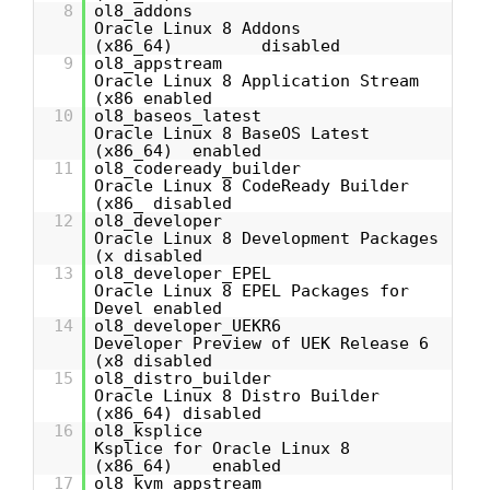
8
ol8_addons
Oracle Linux 8 Addons
(x86_64) disabled
9
ol8_appstream
Oracle Linux 8 Application Stream
(x86 enabled
10
ol8_baseos_latest
Oracle Linux 8 BaseOS Latest
(x86_64) enabled
11
ol8_codeready_builder
Oracle Linux 8 CodeReady Builder
(x86_ disabled
12
ol8_developer
Oracle Linux 8 Development Packages
(x disabled
13
ol8_developer_EPEL
Oracle Linux 8 EPEL Packages for
Devel enabled
14
ol8_developer_UEKR6
Developer Preview of UEK Release 6
(x8 disabled
15
ol8_distro_builder
Oracle Linux 8 Distro Builder
(x86_64) disabled
16
ol8_ksplice
Ksplice for Oracle Linux 8
(x86_64) enabled
17
ol8_kvm_appstream