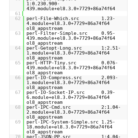
1:0.230.900-
439.module+el8.3.0+7729+86a74f64
61
62
perl-File-Which.src 1.23-
4.module+el8.3.0+7729+86a74f64
ol8_appstream
63
perl-Filter-Simple.src 0.95-
439.module+el8.3.0+7729+86a74f64
ol8_appstream
64
perl-Getopt-Long.src 1:2.51-
1.module+el8.3.0+7729+86a74f64
ol8_appstream
65
perl-HTTP-Tiny.src 0.076-
439.module+el8.3.0+7729+86a74f64
ol8_appstream
66
perl-IO-Compress.src 2.093-
1.module+el8.3.0+7729+86a74f64
ol8_appstream
67
perl-IO-Socket-IP.src 0.39-
6.module+el8.3.0+7729+86a74f64
ol8_appstream
68
perl-IPC-Cmd.src 2:1.04-
2.module+el8.3.0+7729+86a74f64
ol8_appstream
69
perl-IPC-System-Simple.src 1.25-
18.module+el8.3.0+7729+86a74f64
ol8_appstream
70
perl-JSON-PP.src 1:4.04-