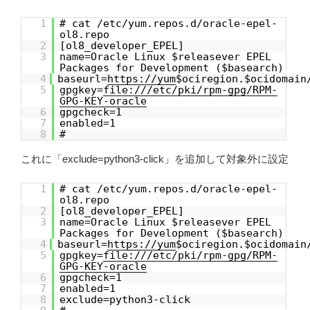
1
# cat /etc/yum.repos.d/oracle-epel-
ol8.repo
2
[ol8_developer_EPEL]
3
name=Oracle Linux $releasever EPEL
Packages for Development ($basearch)
4
baseurl=
https://yum
$ociregion.$ocidomain
5
gpgkey=
file:///etc/pki/rpm-gpg/RPM-
GPG-KEY-oracle
6
gpgcheck=1
7
enabled=1
8
#
これに「exclude=python3-click」を追加して対象外に設定
1
# cat /etc/yum.repos.d/oracle-epel-
ol8.repo
2
[ol8_developer_EPEL]
3
name=Oracle Linux $releasever EPEL
Packages for Development ($basearch)
4
baseurl=
https://yum
$ociregion.$ocidomain
5
gpgkey=
file:///etc/pki/rpm-gpg/RPM-
GPG-KEY-oracle
6
gpgcheck=1
7
enabled=1
8
exclude=python3-click