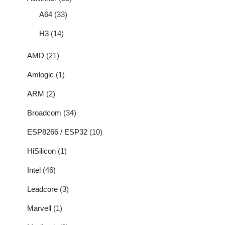
A64
(33)
H3
(14)
AMD
(21)
Amlogic
(1)
ARM
(2)
Broadcom
(34)
ESP8266 / ESP32
(10)
HiSilicon
(1)
Intel
(46)
Leadcore
(3)
Marvell
(1)