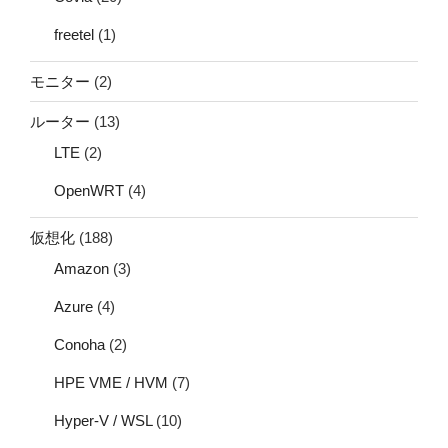
freetel
(1)
モニター
(2)
ルーター
(13)
LTE
(2)
OpenWRT
(4)
仮想化
(188)
Amazon
(3)
Azure
(4)
Conoha
(2)
HPE VME / HVM
(7)
Hyper-V / WSL
(10)