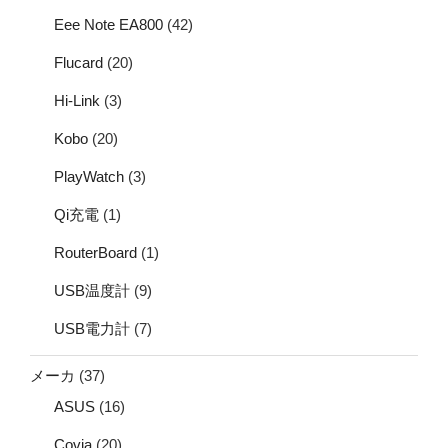
Eee Note EA800
(42)
Flucard
(20)
Hi-Link
(3)
Kobo
(20)
PlayWatch
(3)
Qi充電
(1)
RouterBoard
(1)
USB温度計
(9)
USB電力計
(7)
メーカ
(37)
ASUS
(16)
Covia
(20)