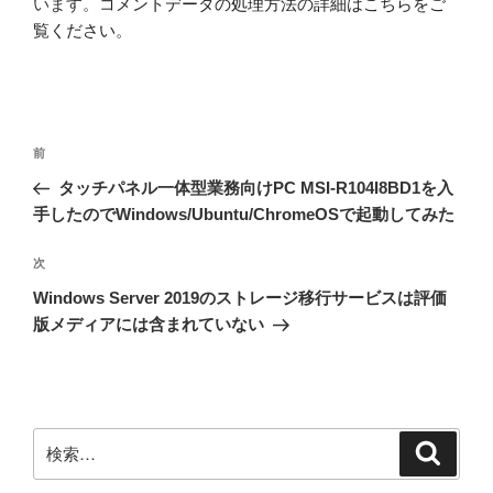
います。
コメントデータの処理方法の詳細はこちらをご
覧ください
。
投
前
前
稿
の
タッチパネル一体型業務向けPC MSI-R104I8BD1を入
ナ
投
手したのでWindows/Ubuntu/ChromeOSで起動してみた
ビ
稿
ゲ
次
次
の
ー
Windows Server 2019のストレージ移行サービスは評価
投
シ
版メディアには含まれていない
稿
ョ
ン
検
検
索
索: