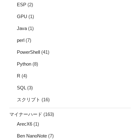
ESP
(2)
GPU
(1)
Java
(1)
perl
(7)
PowerShell
(41)
Python
(8)
R
(4)
SQL
(3)
スクリプト
(16)
マイナーハード
(163)
ArecX6
(1)
Ben NanoNote
(7)