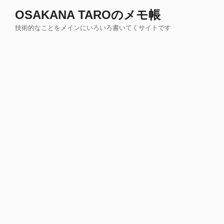
コ
OSAKANA TAROのメモ帳
ン
技術的なことをメインにいろいろ書いてくサイトです
テ
ン
ツ
へ
ス
キ
ッ
プ