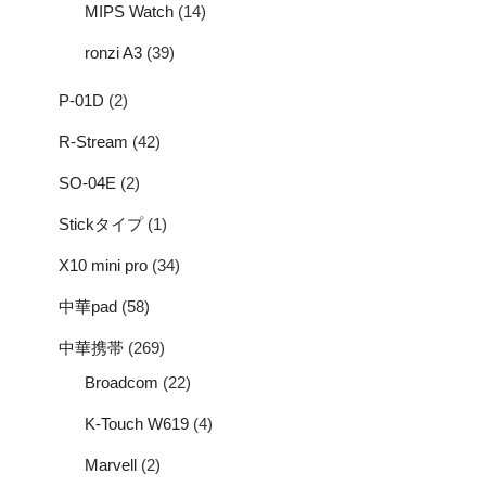
MIPS Watch
(14)
ronzi A3
(39)
P-01D
(2)
R-Stream
(42)
SO-04E
(2)
Stickタイプ
(1)
X10 mini pro
(34)
中華pad
(58)
中華携帯
(269)
Broadcom
(22)
K-Touch W619
(4)
Marvell
(2)