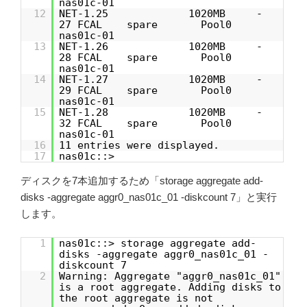
nas01c-01
12
NET-1.25 1020MB -
27 FCAL spare Pool0
nas01c-01
13
NET-1.26 1020MB -
28 FCAL spare Pool0
nas01c-01
14
NET-1.27 1020MB -
29 FCAL spare Pool0
nas01c-01
15
NET-1.28 1020MB -
32 FCAL spare Pool0
nas01c-01
16
11 entries were displayed.
17
nas01c::>
ディスクを7本追加するため「storage aggregate add-
disks -aggregate aggr0_nas01c_01 -diskcount 7」と実行
します。
1
nas01c::> storage aggregate add-
disks -aggregate aggr0_nas01c_01 -
diskcount 7
2
Warning: Aggregate "aggr0_nas01c_01"
is a root aggregate. Adding disks to
the root aggregate is not