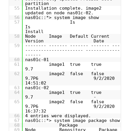
partition
55
Installation complete. image2
updated on node nas01c-02.
56
nas01c::*> system image show
57
Is
Is
Install
58
Node Image Default Current
Version Date
59
-------- ------- ------- ------- ---
---------------------- -------------
------
60
nas01c-01
61
image1 true true
9.7 -
62
image2 false false
9.7P6 9/2/2020
14:51:02
63
nas01c-02
64
image1 true true
9.7 -
65
image2 false false
9.7P6 9/2/2020
16:37:32
66
4 entries were displayed.
67
nas01c::*> system image package show
68
Package
69
Node Repository Package