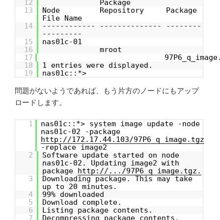
12
Package
13
Node Repository Package
File Name
14
------------ -------------- --------
---------
15
nas01c-01
16
mroot
17
97P6_q_image
18
1 entries were displayed.
19
nas01c::*>
問題がないようであれば、もう片方のノードにもアップ
ロードします。
1
nas01c::*> system image update -node
nas01c-02 -package
http://172.17.44.103/97P6_q_image.tgz
-replace image2
2
Software update started on node
nas01c-02. Updating image2 with
package
http://.../97P6_q_image.tgz.
3
Downloading package. This may take
up to 20 minutes.
4
99% downloaded
5
Download complete.
6
Listing package contents.
7
Decompressing package contents.