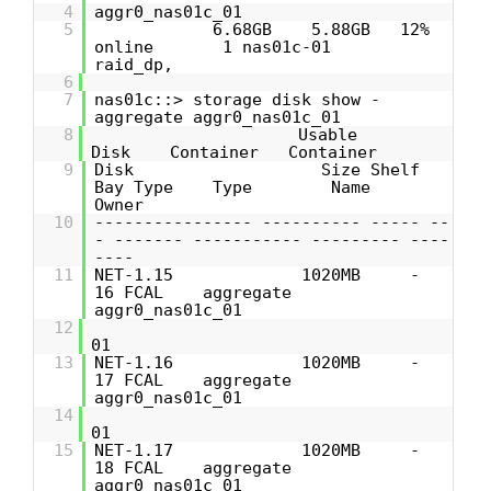
4
aggr0_nas01c_01
5
6.68GB 5.88GB 12%
online 1 nas01c-01
raid_dp,
6
7
nas01c::> storage disk show -
aggregate aggr0_nas01c_01
8
Usable
Disk Container Container
9
Disk Size Shelf
Bay Type Type Name
Owner
10
---------------- ---------- ----- --
- ------- ----------- --------- ----
----
11
NET-1.15 1020MB -
16 FCAL aggregate
aggr0_nas01c_01
12
01
13
NET-1.16 1020MB -
17 FCAL aggregate
aggr0_nas01c_01
14
01
15
NET-1.17 1020MB -
18 FCAL aggregate
aggr0_nas01c_01