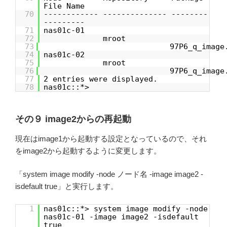
File Name
70
------------ -------------- --------
---------
71
nas01c-01
72
mroot
73
97P6_q_image
74
nas01c-02
75
mroot
76
97P6_q_image
77
2 entries were displayed.
78
nas01c::*>
その９ image2からの再起動
現在はimage1から起動する設定となっているので、それ
をimage2から起動するように変更します。
「system image modify -node ノード名 -image image2 -
isdefault true」と実行します。
1
nas01c::*> system image modify -node
nas01c-01 -image image2 -isdefault
true