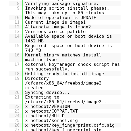
8
Verifying package signature.
9
Invoking script (install phase).
This may take up to 60 minutes.
10
Mode of operation is UPDATE
11
Current image is image1
12
Alternate image is image2
13
Versions are compatible
14
Available space on boot device is
1452 MB
15
Required space on boot device is
740 MB
16
Kernel binary matches install
machine type
17
external keymanager check script has
run successfully.
18
Getting ready to install image
19
Directory
/cfcard/x86_64/freebsd/image2
created
20
Syncing device...
21
Extracting to
/cfcard/x86_64/freebsd/image2...
22
x netboot/VERSION
23
x netboot/COMPAT.TXT
24
x netboot/BUILD
25
x netboot/kernel.sig
26
x netboot/key_fingerprint.csfc.sig
27
x netboot/key_fingerprint.sig