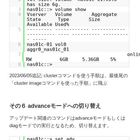
has size 6g.
3
nas01c::> volume show
4
Vserver Volume Aggregate
State Type Size
Available Used%
5
--------- ------------ ------------
---------- ---- ---------- ---------
- -----
6
nas01c-01 vol0
aggr0_nas01c_01
7
on
RW 6GB 5.36GB 5%
8
nas01c::>
2023/06/05追記: clusterコマンドを使う手順は、最後尾の
「cluster imageコマンドを使った手順」に飛ぶ
その６ advanceモードへの切り替え
アップデート関連のコマンドはadvanceモードもしくは
diagモードでの実行となるため、切り替えます。
1
nas01c::> set adv