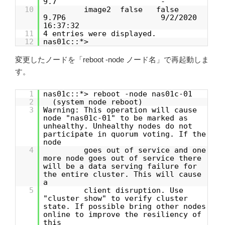
9.7 -
10
image2 false false
9.7P6 9/2/2020
16:37:32
11
4 entries were displayed.
12
nas01c::*>
変更したノードを「reboot -node ノード名」で再起動しま
す。
1
nas01c::*> reboot -node nas01c-01
2
(system node reboot)
3
Warning: This operation will cause
node "nas01c-01" to be marked as
unhealthy. Unhealthy nodes do not
participate in quorum voting. If the
node
4
goes out of service and one
more node goes out of service there
will be a data serving failure for
the entire cluster. This will cause
a
5
client disruption. Use
"cluster show" to verify cluster
state. If possible bring other nodes
online to improve the resiliency of
this