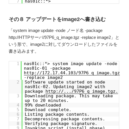
7
nas01c::*>
その８ アップデートをimage2へ書き込む
「system image update -node ノード名 -package
http://HTTPサーバ/97P6_q_image.tgz -replace image2」と
いう形で、image2に対してダウンロードしたファイルを
書き込みます。
1
nas01c::*> system image update -node
nas01c-01 -package
http://172.17.44.103/97P6_q_image.tgz
-replace image2
2
Software update started on node
nas01c-02. Updating image2 with
package
http://.../97P6_q_image.tgz.
3
Downloading package. This may take
up to 20 minutes.
4
99% downloaded
5
Download complete.
6
Listing package contents.
7
Decompressing package contents.
8
Verifying package signature.
9
Invoking script (install phase).