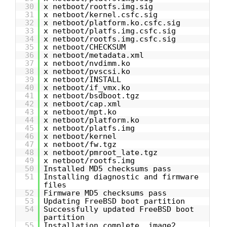
30
x netboot/rootfs.img.sig
31
x netboot/kernel.csfc.sig
32
x netboot/platform.ko.csfc.sig
33
x netboot/platfs.img.csfc.sig
34
x netboot/rootfs.img.csfc.sig
35
x netboot/CHECKSUM
36
x netboot/metadata.xml
37
x netboot/nvdimm.ko
38
x netboot/pvscsi.ko
39
x netboot/INSTALL
40
x netboot/if_vmx.ko
41
x netboot/bsdboot.tgz
42
x netboot/cap.xml
43
x netboot/mpt.ko
44
x netboot/platform.ko
45
x netboot/platfs.img
46
x netboot/kernel
47
x netboot/fw.tgz
48
x netboot/pmroot_late.tgz
49
x netboot/rootfs.img
50
Installed MD5 checksums pass
51
Installing diagnostic and firmware
files
52
Firmware MD5 checksums pass
53
Updating FreeBSD boot partition
54
Successfully updated FreeBSD boot
partition
55
Installation complete. image2