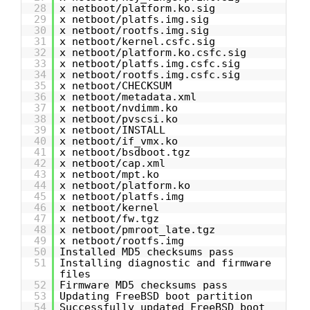
28
x netboot/platform.ko.sig
29
x netboot/platfs.img.sig
30
x netboot/rootfs.img.sig
31
x netboot/kernel.csfc.sig
32
x netboot/platform.ko.csfc.sig
33
x netboot/platfs.img.csfc.sig
34
x netboot/rootfs.img.csfc.sig
35
x netboot/CHECKSUM
36
x netboot/metadata.xml
37
x netboot/nvdimm.ko
38
x netboot/pvscsi.ko
39
x netboot/INSTALL
40
x netboot/if_vmx.ko
41
x netboot/bsdboot.tgz
42
x netboot/cap.xml
43
x netboot/mpt.ko
44
x netboot/platform.ko
45
x netboot/platfs.img
46
x netboot/kernel
47
x netboot/fw.tgz
48
x netboot/pmroot_late.tgz
49
x netboot/rootfs.img
50
Installed MD5 checksums pass
51
Installing diagnostic and firmware
files
52
Firmware MD5 checksums pass
53
Updating FreeBSD boot partition
54
Successfully updated FreeBSD boot