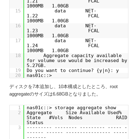
1.21 FCAL
1000MB 1.00GB
15
data NET-
1.22 FCAL
1000MB 1.00GB
16
data NET-
1.23 FCAL
1000MB 1.00GB
17
data NET-
1.24 FCAL
1000MB 1.00GB
18
Aggregate capacity available
for volume use would be increased by
5.27GB.
19
Do you want to continue? {y|n}: y
20
nas01c::>
ディスクを7本追加し、10本構成としたところ、root
aggregateのサイズは6.68GBとなりました。
1
nas01c::> storage aggregate show
2
Aggregate Size Available Used%
State #Vols Nodes RAID
Status
3
--------- -------- --------- ----- -
------ ------ ---------------- -----
-------