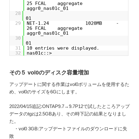
25 FCAL aggregate
aggr0_nas01c_01
28
01
29
NET-1.24 1020MB -
26 FCAL aggregate
aggr0_nas01c_01
30
01
31
10 entries were displayed.
32
nas01c::>
その５ vol0のディスク容量増加
アップデートに関する作業はvol0ボリュームを使用するた
め、vol0のサイズを6Gにします。
2022/04/15追記:ONTAP9.7→9.7P12で試したところアップ
データのtgzは2.5GBあり、その時下記の結果となりまし
た。
・vol0 3GB:アップデートファイルのダウンロードに失
敗