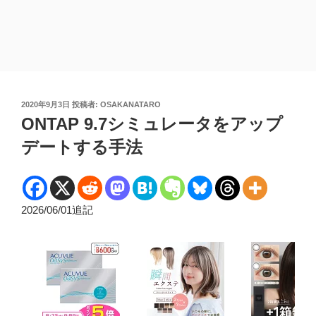
投
2020年9月3日
投稿者:
OSAKANATARO
稿
ONTAP 9.7シミュレータをアップ
日:
デートする手法
2026/06/01追記