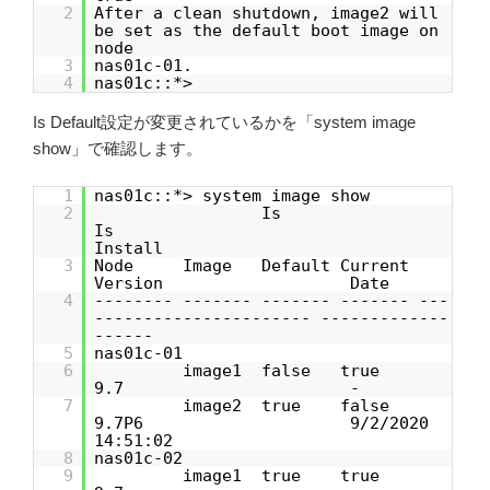
2
After a clean shutdown, image2 will
be set as the default boot image on
node
3
nas01c-01.
4
nas01c::*>
Is Default設定が変更されているかを「system image
show」で確認します。
1
nas01c::*> system image show
2
Is
Is
Install
3
Node Image Default Current
Version Date
4
-------- ------- ------- ------- ---
---------------------- -------------
------
5
nas01c-01
6
image1 false true
9.7 -
7
image2 true false
9.7P6 9/2/2020
14:51:02
8
nas01c-02
9
image1 true true