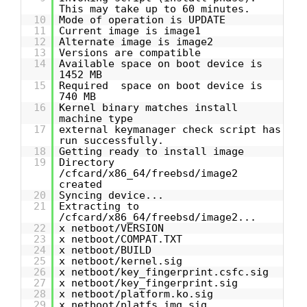
This may take up to 60 minutes.
10
Mode of operation is UPDATE
11
Current image is image1
12
Alternate image is image2
13
Versions are compatible
14
Available space on boot device is
1452 MB
15
Required space on boot device is
740 MB
16
Kernel binary matches install
machine type
17
external keymanager check script has
run successfully.
18
Getting ready to install image
19
Directory
/cfcard/x86_64/freebsd/image2
created
20
Syncing device...
21
Extracting to
/cfcard/x86_64/freebsd/image2...
22
x netboot/VERSION
23
x netboot/COMPAT.TXT
24
x netboot/BUILD
25
x netboot/kernel.sig
26
x netboot/key_fingerprint.csfc.sig
27
x netboot/key_fingerprint.sig
28
x netboot/platform.ko.sig
29
x netboot/platfs.img.sig