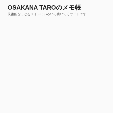
コ
OSAKANA TAROのメモ帳
ン
技術的なことをメインにいろいろ書いてくサイトです
テ
ン
ツ
へ
ス
キ
ッ
プ