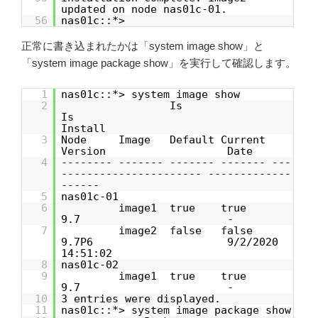
updated on node nas01c-01.
56
nas01c::*>
正常に書き込まれたかは「system image show」と
「system image package show」を実行して確認します。
1
nas01c::*> system image show
2
Is
Is
Install
3
Node Image Default Current
Version Date
4
-------- ------- ------- ------- ---
---------------------- -------------
------
5
nas01c-01
6
image1 true true
9.7 -
7
image2 false false
9.7P6 9/2/2020
14:51:02
8
nas01c-02
9
image1 true true
9.7 -
10
3 entries were displayed.
11
nas01c::*> system image package show