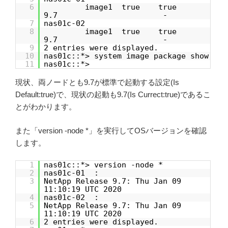
6
image1 true true
9.7 -
7
nas01c-02
8
image1 true true
9.7 -
9
2 entries were displayed.
10
nas01c::*> system image package show
11
nas01c::*>
現状、両ノードとも9.7が標準で起動する設定(Is
Default:true)で、現状の起動も9.7(Is Currect:true)であるこ
とがわかります。
また「version -node *」を実行してOSバージョンを確認
します。
1
nas01c::*> version -node *
2
nas01c-01 :
3
NetApp Release 9.7: Thu Jan 09
11:10:19 UTC 2020
4
nas01c-02 :
5
NetApp Release 9.7: Thu Jan 09
11:10:19 UTC 2020
6
2 entries were displayed.