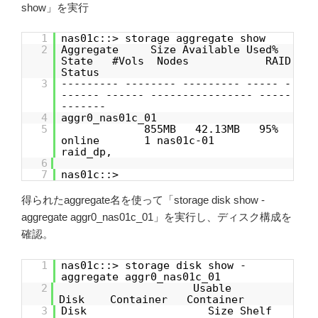
show」を実行
1
nas01c::> storage aggregate show
2
Aggregate Size Available Used%
State #Vols Nodes RAID
Status
3
--------- -------- --------- ----- -
------ ------ ---------------- -----
-------
4
aggr0_nas01c_01
5
855MB 42.13MB 95%
online 1 nas01c-01
raid_dp,
6
7
nas01c::>
得られたaggregate名を使って「storage disk show -
aggregate aggr0_nas01c_01」を実行し、ディスク構成を
確認。
1
nas01c::> storage disk show -
aggregate aggr0_nas01c_01
2
Usable
Disk Container Container
3
Disk Size Shelf