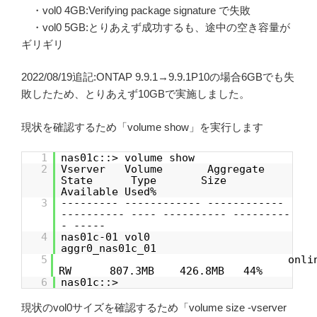
・vol0 4GB:Verifying package signature で失敗
・vol0 5GB:とりあえず成功するも、途中の空き容量が
ギリギリ
2022/08/19追記:ONTAP 9.9.1→9.9.1P10の場合6GBでも失
敗したため、とりあえず10GBで実施しました。
現状を確認するため「volume show」を実行します
1
nas01c::> volume show
2
Vserver Volume Aggregate
State Type Size
Available Used%
3
--------- ------------ ------------
---------- ---- ---------- ---------
- -----
4
nas01c-01 vol0
aggr0_nas01c_01
5
on
RW 807.3MB 426.8MB 44%
6
nas01c::>
現状のvol0サイズを確認するため「volume size -vserver