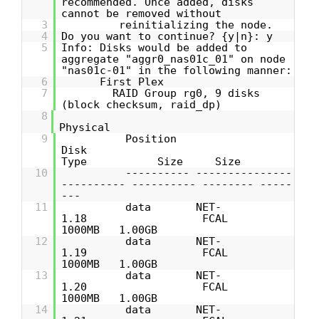
recommended. Once added, disks
cannot be removed without
3
reinitializing the node.
4
Do you want to continue? {y|n}: y
5
Info: Disks would be added to
aggregate "aggr0_nas01c_01" on node
"nas01c-01" in the following manner:
6
First Plex
7
RAID Group rg0, 9 disks
(block checksum, raid_dp)
8
Physical
9
Position
Disk
Type Size Size
10
---------- ---------------
---------- ---------- -------- -----
---
11
data NET-
1.18 FCAL
1000MB 1.00GB
12
data NET-
1.19 FCAL
1000MB 1.00GB
13
data NET-
1.20 FCAL
1000MB 1.00GB
14
data NET-