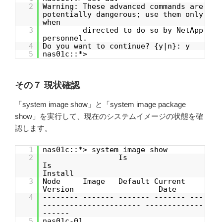
2
Warning: These advanced commands are
potentially dangerous; use them only
when
3
directed to do so by NetApp
personnel.
4
Do you want to continue? {y|n}: y
5
nas01c::*>
その７ 現状確認
「system image show」と「system image package
show」を実行して、現在のシステムイメージの状態を確
認します。
1
nas01c::*> system image show
2
Is
Is
Install
3
Node Image Default Current
Version Date
4
-------- ------- ------- ------- ---
---------------------- -------------
------
5
nas01c-01