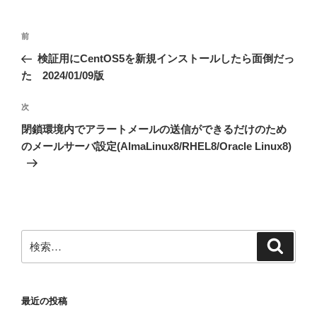
投
前
前
稿
の
検証用にCentOS5を新規インストールしたら面倒だっ
ナ
投
た 2024/01/09版
ビ
稿
ゲ
次
次
の
ー
閉鎖環境内でアラートメールの送信ができるだけのため
投
シ
のメールサーバ設定(AlmaLinux8/RHEL8/Oracle Linux8)
稿
ョ
ン
検
検
索
索:
最近の投稿