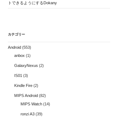
トできるようにするDokany
カテゴリー
Android
(553)
anbox
(1)
GalaxyNexus
(2)
IS01
(3)
Kindle Fire
(2)
MIPS Android
(82)
MIPS Watch
(14)
ronzi A3
(39)