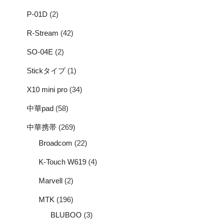
P-01D
(2)
R-Stream
(42)
SO-04E
(2)
Stickタイプ
(1)
X10 mini pro
(34)
中華pad
(58)
中華携帯
(269)
Broadcom
(22)
K-Touch W619
(4)
Marvell
(2)
MTK
(196)
BLUBOO
(3)