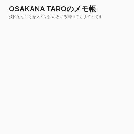
コ
OSAKANA TAROのメモ帳
ン
技術的なことをメインにいろいろ書いてくサイトです
テ
ン
ツ
へ
ス
キ
ッ
プ