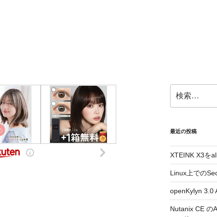
検
索:
最近の投稿
XTEINK X3をa
Linux上でのSe
openKylyn 
Nutanix CE