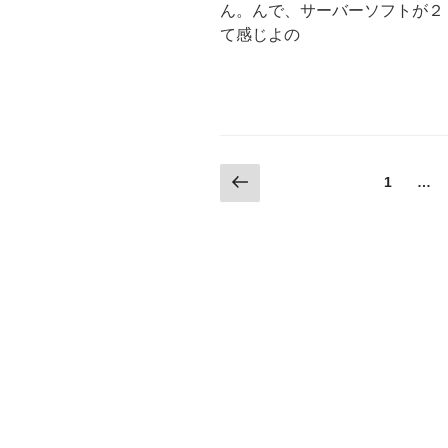
ん。んで、サーバーソフトが２
て感じよの
投
前
固
1
…
の
定
稿
ペ
ペ
ー
の
ー
ジ
ジ
ペ
ー
ジ
送
り