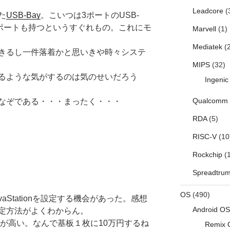
Leadcore
(
た
USB-Bay
。こいつは3ポートのUSB-
ルポートも持つというすぐれもの。これにモ
Marvell
(1)
Mediatek
(2
きるし一件落着かと思いきや時々システ
MIPS
(32)
るような気がするのは気のせいだろう
Ingenic
Qualcomm
なぞである・・・まったく・・・
RDA
(5)
RISC-V
(10
Rockchip
(1
Spreadtru
OS
(490)
ことJavaStationを設定する機会があった。感想
Android OS
定方法がよくわからん。
n自体が高い。なんで基板１枚に10万円するね
Remix 