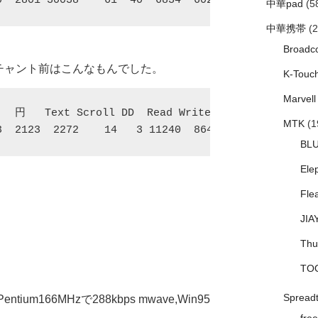
0  2801 30038    61  40  6834  6026  C:10MB
中華pad
(5
中華携帯
(2
Broadc
eエンチャント前はこんなもんでした。
K-Touc
Marvell
  円   Text Scroll DD  Read Write  Drive
MTK
(1
3  2123  2272    14   3 11240  8648  C:10MB
BL
Ele
Fle
JIA
Thu
TO
Spread
tium166MHzで288kbps mwave,Win95
free