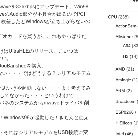
aveを336kbpsにアップデート。Win98
eのAudio部分が不具合が出るのでPCI
CPU
(238)
２枚差しだとWindowsが立ち上がらないの
ActionSemi
CIビデオカードを買うが、これもやっぱりだ
Allwinner
(5
A64
(33
UltraHLEのリリース。こいつは
H3
(14)
ない。
oBansheeを購入。
AMD
(21)
かない・・・ではどうする？シリアルモデム
Amlogic
(1)
！と思いきや起動しない・・・よく考えてみ
ARM
(2)
除してなかった・・・というわけで
Broadcom
(
batとコンパネのシステムからmwaveドライバを削
ESP8266 /
Windows98が起動した！きちんと使え
HiSilicon
(1
・それはシリアルモデムをUSB接続に変
Intel
(46)