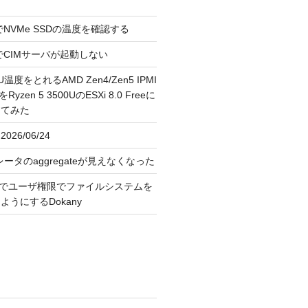
reeでNVMe SSDの温度を確認する
FreeでCIMサーバが起動しない
U温度をとれるAMD Zen4/Zen5 IPMI
erをRyzen 5 3500UのESXi 8.0 Freeに
してみた
026/06/24
レータのaggregateが見えなくなった
OS上でユーザ権限でファイルシステムを
うにするDokany