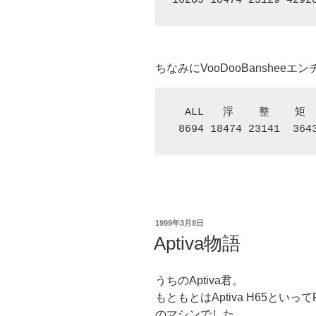
16285 18474 23129 4292
ちなみにVooDooBanshe
  ALL   浮    整    矩  
 8694 18474 23141  364
投
1999年3月8日
稿
Aptiva物語
日:
うちのAptiva君。
もともとはAptiva H65といってPen
のマシンでした。