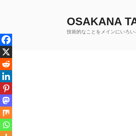
コ
ン
テ
OSAKANA 
ン
技術的なことをメインにいろい
ツ
へ
ス
キ
ッ
プ