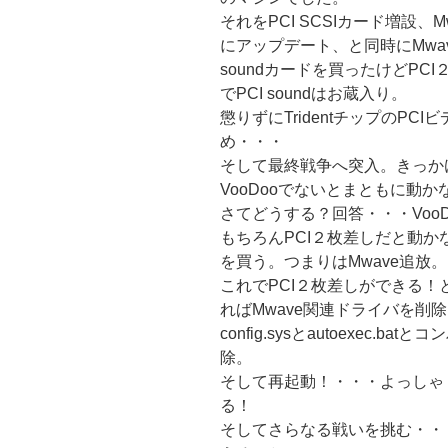
それをPCI SCSIカード増設、Mw
にアップデート、と同時にMwav
soundカードを買ったけどPCI
でPCI soundはお蔵入り。
懲りずにTridentチップのP
め・・・
そして最終戦争へ突入。きっかけは
VooDooでないとまともに動か
さてどうする？回答・・・VooDo
もちろんPCI２枚差しだと動
を買う。つまりはMwave追放。
これでPCI２枚差しができる
ればMwave関連ドライバを削
config.sysとautoexec.
除。
そして再起動！・・・よっしゃ！
る！
そしてさらなる戦いを挑む・・