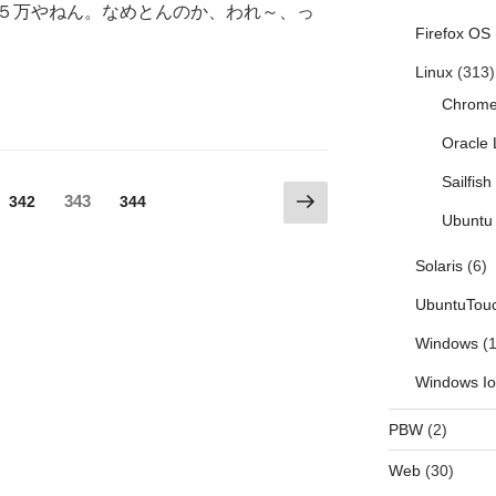
５万やねん。なめとんのか、われ～、っ
Firefox OS
Linux
(313)
Chrom
Oracle 
Sailfis
次
固
固
343
固
342
344
の
Ubuntu 
定
定
定
ペ
ペ
ペ
ペ
Solaris
(6)
ー
ー
ー
ー
ジ
ジ
ジ
ジ
UbuntuTou
Windows
(1
Windows I
PBW
(2)
Web
(30)