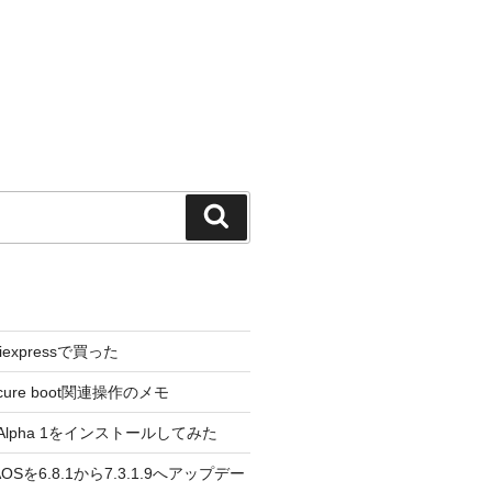
検
索
liexpressで買った
cure boot関連操作のメモ
3.0 Alpha 1をインストールしてみた
 のAOSを6.8.1から7.3.1.9へアップデー