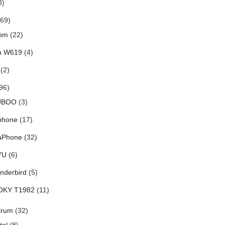
8)
69)
om
(22)
h W619
(4)
(2)
96)
UBOO
(3)
phone
(17)
aPhone
(32)
YU
(6)
nderbird
(5)
OKY T1982
(11)
trum
(32)
tel
(8)