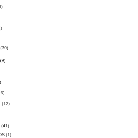
3)
)
(30)
(9)
)
6)
m
(12)
(41)
OS
(1)