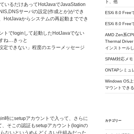
ト、他
るだけあってHotJavaでJavaStation
IS,DNSサーバの設定(作成とか)ができ
ESXi 8.0 F
HotJavaからシステムの再起動まででき
ESXi 8.0 
でloginして起動したHotJavaでない
AMD Zen系CP
すね…きっと
Thermal Driv
ら設定できない」程度のエラーメッセージ
インストール
SPAM対応メモ 2
ONTAPシミュ
Windows 
マウントできるよ
in時にsetupアカウントで入って、さらに
カテゴリー
、そこの認証もsetupアカウント(loginの
ならないというめんどくさい仕組みだった