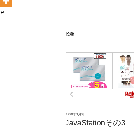
投稿
投
1999年3月9日
稿
JavaStationその3
日: