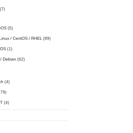
(7)
eOS
(5)
Linux / CentOS / RHEL
(89)
h OS
(1)
/ Debian
(62)
ch
(4)
79)
oT
(4)