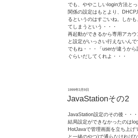
でも、ややこしいlogin方法とってい
関係の設定はもとより、DHCP,N
るというのはすごいね。しかも、
てしまうという・・・
再起動ができるから専用アカウント
と設定がいっさい行えないんで
でもね・・・「userが違うか
ぐらいだしてくれよ・・・
投
1999年3月9日
稿
JavaStationその2
日:
JavaStation設定のその後・・・
結局設定ができなかったのはlog
HotJavaで管理画面を立ち上げて
と一緒のやつ)で通らなければ