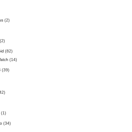
us
(2)
(2)
id
(82)
atch
(14)
3
(39)
42)
(1)
o
(34)