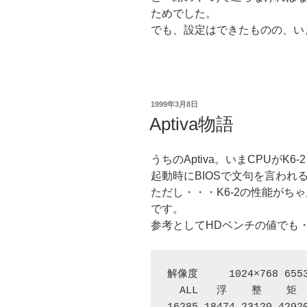
ためでした。
でも、設定はできたものの、いま
投
1999年3月8日
稿
Aptiva物語
日:
うちのAptiva。いまCPUがK6-
起動時にBIOSで文句を言わ
ただし・・・K6-2の性能がち
です。
参考としてHDベンチの値でも
解像度     1024×768 655
  ALL   浮    整    矩  