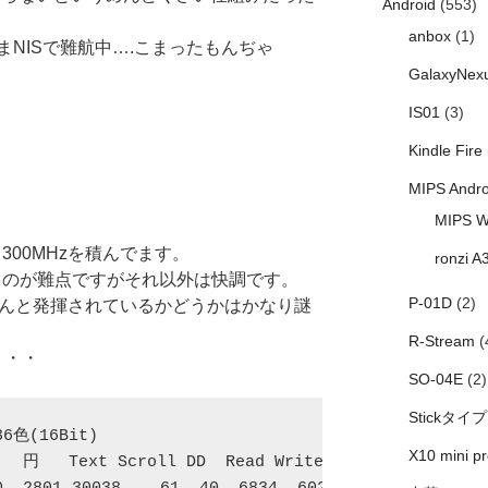
Android
(553)
anbox
(1)
NISで難航中….こまったもんぢゃ
GalaxyNex
IS01
(3)
Kindle Fire
MIPS Andro
MIPS W
2 300MHzを積んでます。
ronzi A
れるのが難点ですがそれ以外は快調です。
P-01D
(2)
ゃんと発揮されているかどうかはかなり謎
R-Stream
(
・・・
SO-04E
(2)
Stickタイプ
36色(16Bit)  
X10 mini pr
  円   Text Scroll DD  Read Write  Drive