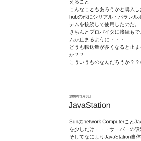
えること
こんなこともあろうかと購入し
hubの他にシリアル・パラレ
デムを接続して使用したのだ。
きちんとプロバイダに接続もで
ムが止まるように・・・
どうも転送量が多くなると止ま
か？？
こういうものなんだろうか？？
投
1999年3月8日
稿
JavaStation
日:
Sunのnetwork Computer
を少しだけ・・・サーバーの設
そしてなによりJavaStatio