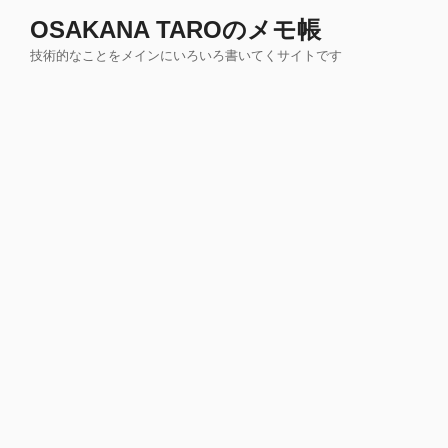
コ
OSAKANA TAROのメモ帳
ン
技術的なことをメインにいろいろ書いてくサイトです
テ
ン
ツ
へ
ス
キ
ッ
プ