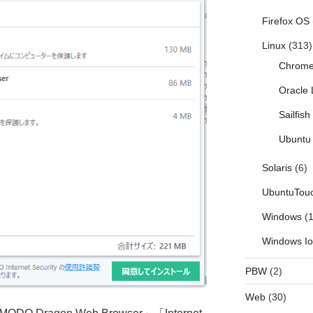
Firefox OS
Linux
(313)
Chrom
Oracle 
Sailfis
Ubuntu 
Solaris
(6)
UbuntuTou
Windows
(1
Windows I
PBW
(2)
Web
(30)