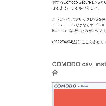
供する
Comodo Secure DNS
と
せるようにするものらしい。
こういったパブリックDNSを
インストールではなくオプションインス
Essentailsは抜いた方がい
(2022/04/04追記: ここ
COMODO cav_inst
合