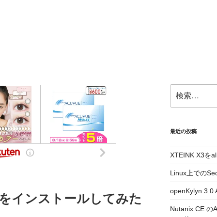
検
索:
最近の投稿
XTEINK X3をa
Linux上でのSe
openKylyn 
Virusをインストールしてみた
Nutanix CE