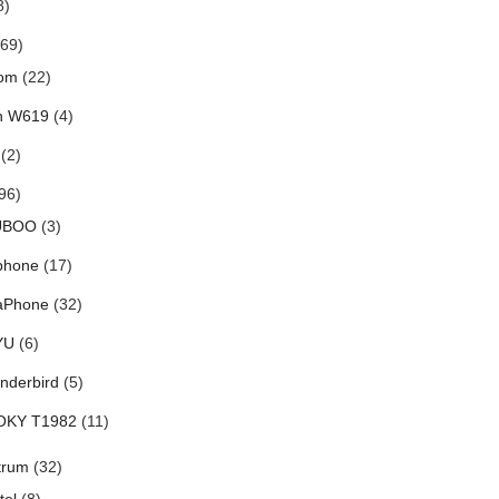
8)
69)
om
(22)
h W619
(4)
(2)
96)
UBOO
(3)
phone
(17)
aPhone
(32)
YU
(6)
nderbird
(5)
OKY T1982
(11)
trum
(32)
tel
(8)