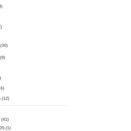
3)
)
(30)
(9)
)
6)
m
(12)
(41)
OS
(1)