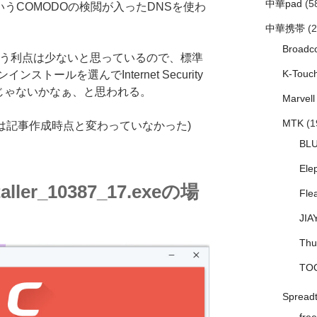
中華pad
(5
いうCOMODOの検閲が入ったDNSを使わ
中華携帯
(2
Broadc
使う利点は少ないと思っているので、標準
K-Touc
トールを選んでInternet Security
いんじゃないかなぁ、と思われる。
Marvell
MTK
(1
らあたりは記事作成時点と変わっていなかった)
BL
Ele
aller_10387_17.exeの場
Fle
JIA
Thu
TO
Spread
free