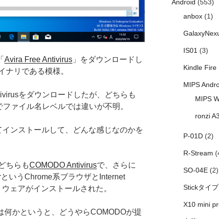
Android
(553)
anbox
(1)
GalaxyNex
IS01
(3)
「
Avira Free Antivirus
」をダウンロードし
Kindle Fire
イナリである模様。
MIPS Andro
d-antivirusをダウンロードしたが、どちらも
MIPS W
いう感じでファイル名レベルでは違いが不明。
ronzi A
いてインストールして、どんな感じなのかを
P-01D
(2)
R-Stream
(
どちらも
COMODO Antivirus
で、さらに
SO-04E
(2)
serというChrome系ブラウザとInternet
Stickタイプ
というソフトウェアがインストールされた。
X10 mini pr
sentailsは何かというと、どうやらCOMODOが提