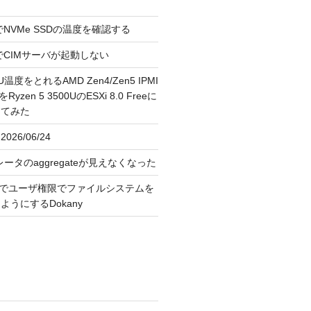
reeでNVMe SSDの温度を確認する
FreeでCIMサーバが起動しない
U温度をとれるAMD Zen4/Zen5 IPMI
erをRyzen 5 3500UのESXi 8.0 Freeに
してみた
026/06/24
レータのaggregateが見えなくなった
OS上でユーザ権限でファイルシステムを
うにするDokany