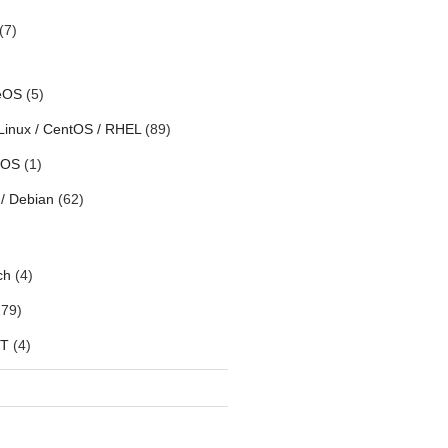
(7)
eOS
(5)
Linux / CentOS / RHEL
(89)
h OS
(1)
/ Debian
(62)
ch
(4)
79)
oT
(4)