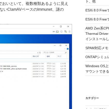
ト、他
なのでおいといて、複数種類あるように見え
ないClamAVベースのImmunet、謎の
ESXi 8.0 F
。
ESXi 8.0 
AMD Zen系CP
Thermal Driv
インストール
SPAM対応メモ 2
ONTAPシミュ
Windows 
マウントできるよ
カテゴリー