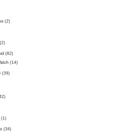
us
(2)
(2)
id
(82)
atch
(14)
3
(39)
42)
(1)
o
(34)