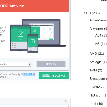
CPU
(238)
ActionSemi
Allwinner
(5
A64
(33
H3
(14)
AMD
(21)
Amlogic
(1)
ARM
(2)
Broadcom
(
ESP8266 /
HiSilicon
(1
Intel
(46)