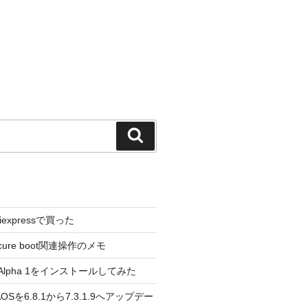
検
索
liexpressで買った
cure boot関連操作のメモ
3.0 Alpha 1をインストールしてみた
 のAOSを6.8.1から7.3.1.9へアップデー