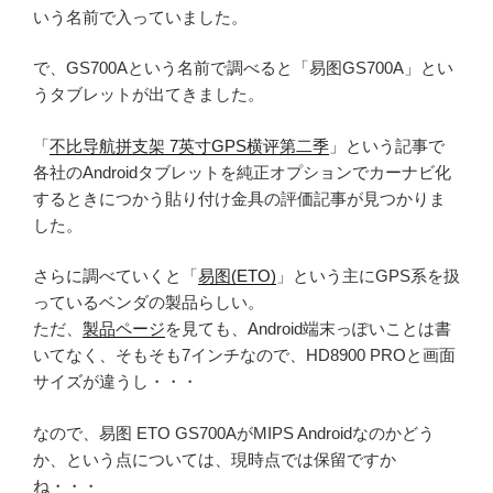
いう名前で入っていました。
で、GS700Aという名前で調べると「易图GS700A」とい
うタブレットが出てきました。
「
不比导航拼支架 7英寸GPS横评第二季
」という記事で
各社のAndroidタブレットを純正オプションでカーナビ化
するときにつかう貼り付け金具の評価記事が見つかりま
した。
さらに調べていくと「
易图(ETO)
」という主にGPS系を扱
っているベンダの製品らしい。
ただ、
製品ページ
を見ても、Android端末っぽいことは書
いてなく、そもそも7インチなので、HD8900 PROと画面
サイズが違うし・・・
なので、易图 ETO GS700AがMIPS Androidなのかどう
か、という点については、現時点では保留ですか
ね・・・