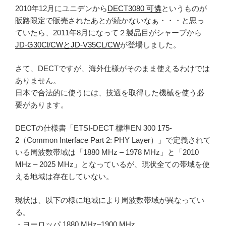
2010年12月にユニデンから
DECT3080 可憐
というものが
販路限定で販売されたあとが続かないなぁ・・・と思っ
ていたら、2011年8月になって２製品目がシャープから
JD-G30Cl/CWとJD-V35CL/CW
が登場しました。
さて、DECTですが、海外仕様がそのまま使えるわけでは
ありません。
日本で合法的に使うには、技適を取得した機械を使う必
要があります。
DECTの仕様書「ETSI-DECT 標準EN 300 175-
2（Common Interface Part 2: PHY Layer）」で定義されて
いる周波数帯域は「1880 MHz – 1978 MHz」と「2010
MHz – 2025 MHz」となっているが、現状全ての帯域を使
える地域は存在していない。
現状は、以下の様に地域により周波数帯域が異なってい
る。
・ヨーロッパ 1880 MHz–1900 MHz