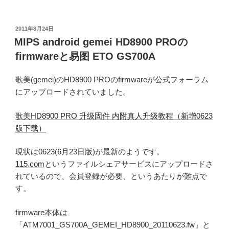
投
2011年8月24日
稿
MIPS android gemei HD8900 PROの
日:
firmwareと易图 ETO GS700A
歌美(gemei)のHD8900 PROのfirmwareが公式フォーラム
にアップロードされていました。
歌美HD8900 PRO 升级固件 内附真人升级教程（新增0623
版下载）
現状は0623(6月23日版)が最新のようです。
115.com
というファイルシェアサービスにアップロードさ
れているので、会員登録が必要、というあたりが難点で
す。
firmware本体は
「ATM7001_GS700A_GEMEI_HD8900_20110623.fw」と