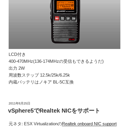
LCD付き
400-470MHz(136-174MHzの受信もできるようだ)
出力 2W
周波数ステップ 12.5k/25k/6.25k
内蔵バッテリはノキア BL-5C互換
投
2011年8月25日
稿
vSphere5でRealtek NICをサポート
日:
元ネタ: ESX Virtualizationの
Realtek onboard NIC support