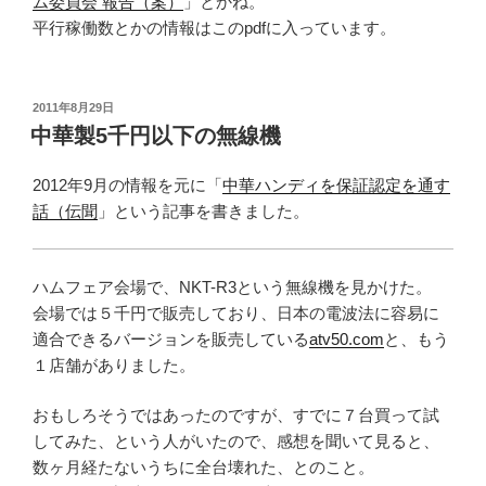
ム委員会 報告（案）
」とかね。
平行稼働数とかの情報はこのpdfに入っています。
投
2011年8月29日
稿
中華製5千円以下の無線機
日:
2012年9月の情報を元に「
中華ハンディを保証認定を通す
話（伝聞
」という記事を書きました。
ハムフェア会場で、NKT-R3という無線機を見かけた。
会場では５千円で販売しており、日本の電波法に容易に
適合できるバージョンを販売している
atv50.com
と、もう
１店舗がありました。
おもしろそうではあったのですが、すでに７台買って試
してみた、という人がいたので、感想を聞いて見ると、
数ヶ月経たないうちに全台壊れた、とのこと。