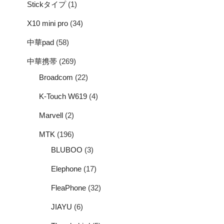
Stickタイプ
(1)
X10 mini pro
(34)
中華pad
(58)
中華携帯
(269)
Broadcom
(22)
K-Touch W619
(4)
Marvell
(2)
MTK
(196)
BLUBOO
(3)
Elephone
(17)
FleaPhone
(32)
JIAYU
(6)