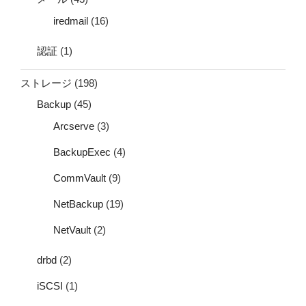
iredmail
(16)
認証
(1)
ストレージ
(198)
Backup
(45)
Arcserve
(3)
BackupExec
(4)
CommVault
(9)
NetBackup
(19)
NetVault
(2)
drbd
(2)
iSCSI
(1)