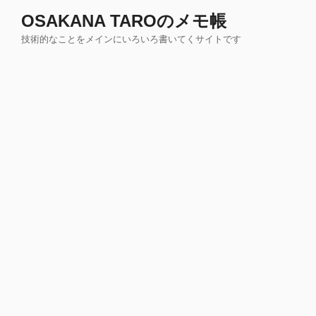
コ
OSAKANA TAROのメモ帳
ン
技術的なことをメインにいろいろ書いてくサイトです
テ
ン
ツ
へ
ス
キ
ッ
プ