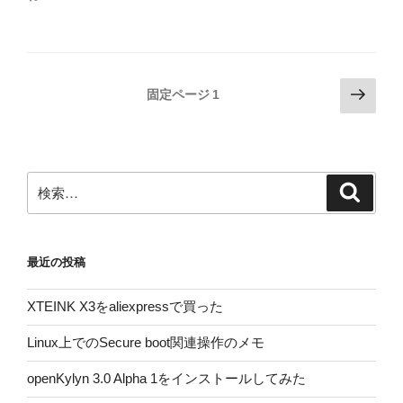
投
次
固定ページ
1
の
稿
ペ
の
ー
ペ
ジ
検
検
ー
索
索:
ジ
送
最近の投稿
り
XTEINK X3をaliexpressで買った
Linux上でのSecure boot関連操作のメモ
openKylyn 3.0 Alpha 1をインストールしてみた