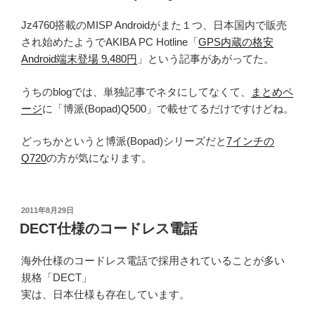
Jz4760搭載のMISP Androidがまた１つ、日本国内で販売
され始めたようでAKIBA PC Hotline「
GPS内蔵の格安
Android端末登場 9,480円
」という記事があがってた。
うちのblogでは、単独記事でネタにしてなくて、
まとめペ
ージ
に「博派(Bopad)Q500」で載せてるだけですけどね。
どっちかというと博派(Bopad)シリーズだと
7インチの
Q720
の方が気になります。
投
2011年8月29日
稿
DECT仕様のコードレス電話
日:
海外仕様のコードレス電話で採用されていることが多い
規格「DECT」
実は、日本仕様も存在しています。