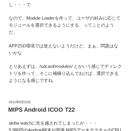
し・・・で
なので、Module Loaderを作って、ユーザの好みに応じて
モジュールを選択できるようにする、ってことのよう
だ。
APP2SD環境では使えないようだけど、まぁ、問題はな
いかな
とりあえずは、/sdcard/modules/ とかいう感じでディレク
トリを作って、そこに補織り込んでおけば、選択できる
ようになる感じですね
投
2011年8月23日
稿
MIPS Android ICOO T22
日:
akiba watchに先を越されてしまったが・・・
5,980円のAndroid端末が登場 MIPSアーキテクチャのCPU