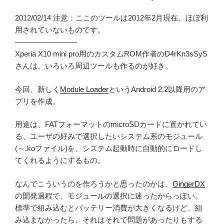
2012/02/14 注意：ここのツールは2012年2月現在、ほぼ利
用されていないものです。
————————-
Xperia X10 mini pro用のカスタムROM作者のD4rKn3sSyS
さんは、いろいろ周辺ツールも作るのが好き。
今回、新しく
Module Loader
というAndroid 2.2以降用のア
プリを作成。
用途は、FATフォーマットのmicroSDカードに置かれてい
る、ユーザの好みで選択したいシステム系のモジュール
(～.koファイル)を、システム起動時に自動的にロードし
てくれるようにするもの。
なんでこういうのを作ろうかと思ったのかは、
GingerDX
の開発過程で、モジュールの選択に迷ったからっぽい。
標準で組み込むとバッテリー消費が大きくなるけど、組
み込まなかったら、それはそれで問題があったりもする