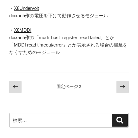
・
X8Undervolt
doixanh作の電圧を下げて動作させるモジュール
・
X8MDDI
doixanh作の「mddi_host_register_read failed」とか
「MDDI read timeout/error」とか表示される場合の遅延を
なくすためのモジュール
投
前
次
固定ページ
2
の
の
稿
ペ
ペ
の
ー
ー
ペ
ジ
ジ
検
検
ー
索
索:
ジ
送