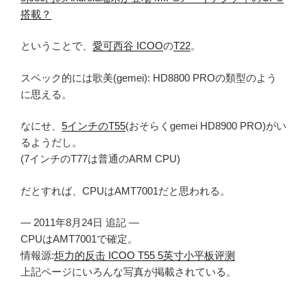
搭載？
ということで、
愛可西谷 ICOO
の
T22
。
スペック的には歌美(gemei): HD8800 PROの類型のよう
に思える。
なにせ、
5インチのT55
(おそらくgemei HD8900 PRO)がい
るようだし。
(7インチのT77は普通のARM CPU)
だとすれば、CPUはAMT7001だと思われる。
— 2011年8月24日 追記 —
CPUはAMT7001で確定。
情報源:
炬力的反击 ICOO T55 5英寸小平板评测
上記ページにいろんな写真が掲載されている。