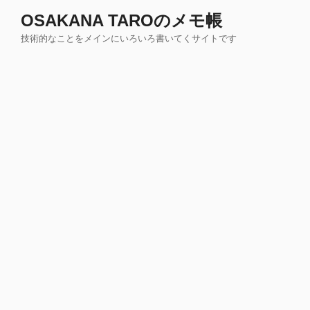
コ
OSAKANA TAROのメモ帳
ン
技術的なことをメインにいろいろ書いてくサイトです
テ
ン
ツ
へ
ス
キ
ッ
プ