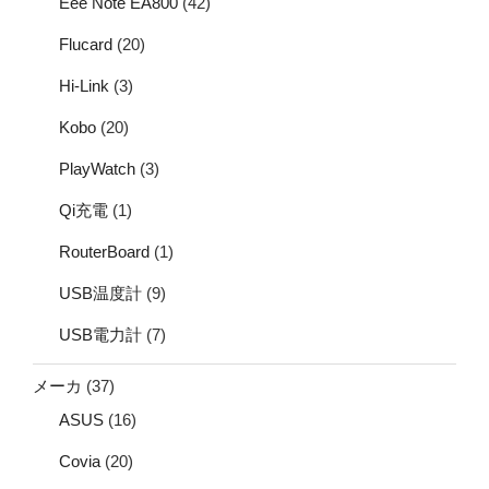
Eee Note EA800
(42)
Flucard
(20)
Hi-Link
(3)
Kobo
(20)
PlayWatch
(3)
Qi充電
(1)
RouterBoard
(1)
USB温度計
(9)
USB電力計
(7)
メーカ
(37)
ASUS
(16)
Covia
(20)