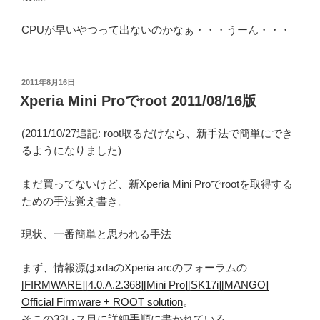
CPUが早いやつって出ないのかなぁ・・・うーん・・・
投
2011年8月16日
稿
Xperia Mini Proでroot 2011/08/16版
日:
(2011/10/27追記: root取るだけなら、
新手法
で簡単にでき
るようになりました)
まだ買ってないけど、新Xperia Mini Proでrootを取得する
ための手法覚え書き。
現状、一番簡単と思われる手法
まず、情報源はxdaのXperia arcのフォーラムの
[FIRMWARE][4.0.A.2.368][Mini Pro][SK17i][MANGO]
Official Firmware + ROOT solution
。
そこの33レス目に
詳細手順
に書かれている。