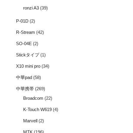
ronzi A3
(39)
P-01D
(2)
R-Stream
(42)
SO-04E
(2)
Stickタイプ
(1)
X10 mini pro
(34)
中華pad
(58)
中華携帯
(269)
Broadcom
(22)
K-Touch W619
(4)
Marvell
(2)
MTK
(196)