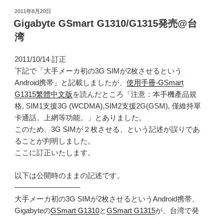
投
2011年8月20日
稿
Gigabyte GSmart G1310/G1315発売@台
日:
湾
2011/10/14 訂正
下記で「大手メーカ初の3G SIMが2枚させるという
Android携帯」と記載しましたが、
使用手冊-GSmart
G1315繁體中文版
を読んだところ「注意：本手機產品規
格, SIM1支援3G (WCDMA),SIM2支援2G(GSM), 僅維持單
卡通話、上網等功能。」とありました。
このため、3G SIMが２枚させる、という記述が誤りであ
ることが判明しました。
ここに訂正いたします。
以下は公開時のままの記述です。
—————————
大手メーカ初の3G SIMが2枚させるというAndroid携帯、
Gigabyteの
GSmart G1310
と
GSmart G1315
が、台湾で発