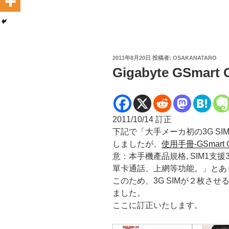
投
2011年8月20日
投稿者:
OSAKANATARO
稿
Gigabyte GSmar
日:
2011/10/14 訂正
下記で「大手メーカ初の3G SIM
しましたが、
使用手冊-GSmart
意：本手機產品規格, SIM1支援3G 
單卡通話、上網等功能。」とあ
このため、3G SIMが２枚さ
ました。
ここに訂正いたします。