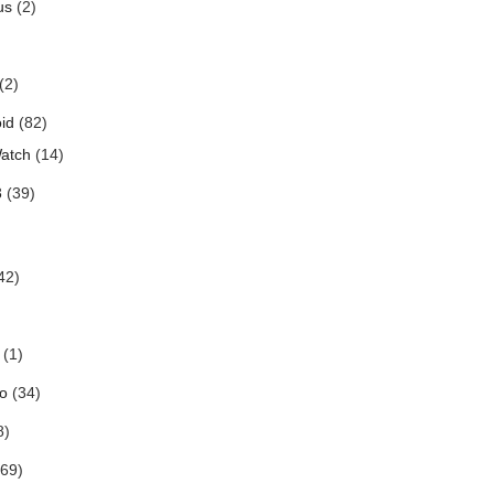
us
(2)
(2)
id
(82)
atch
(14)
3
(39)
42)
(1)
o
(34)
8)
69)