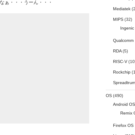
かなぁ・・・うーん・・・
Mediatek
(2
MIPS
(32)
Ingenic
Qualcomm
RDA
(5)
RISC-V
(10
Rockchip
(1
Spreadtru
OS
(490)
Android OS
Remix 
Firefox OS