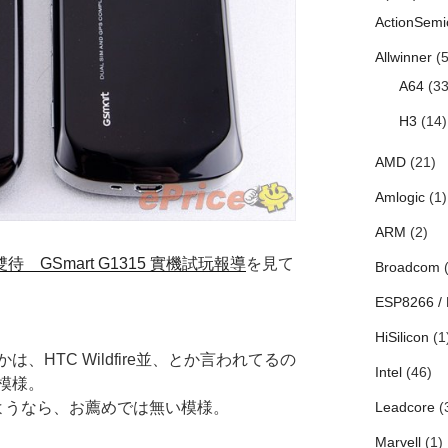
ActionSemi
Allwinner
(5
A64
(33
H3
(14)
AMD
(21)
Amlogic
(1)
ARM
(2)
待 GSmart G1315 實機試玩報導
を見て
Broadcom
(
ESP8266 /
。
HiSilicon
(1
、HTC Wildfire並、とか言われてるの
Intel
(46)
模様。
ようなら、お薦めでは無い模様。
Leadcore
(
Marvell
(1)