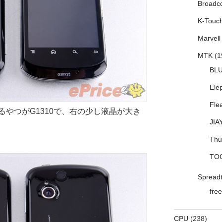
Broadc
K-Touc
Marvell
MTK
(1
BL
Ele
Fle
やつがG1310で、右の少し液晶が大き
JIA
Thu
TO
Spread
free
CPU
(238)