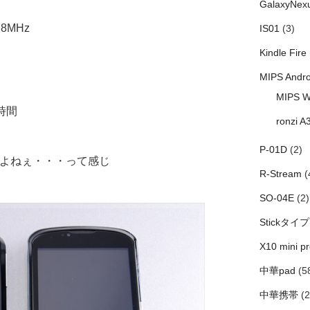
GalaxyNex
28MHz
IS01
(3)
Kindle Fire
MIPS Andro
MIPS W
5時間
ronzi A
P-01D
(2)
いよねぇ・・・って感じ
R-Stream
(
SO-04E
(2)
Stickタイプ
X10 mini pr
中華pad
(5
中華携帯
(2