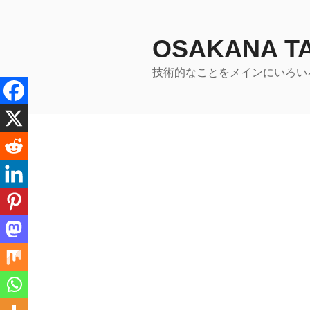
コ
ン
テ
OSAKANA 
ン
技術的なことをメインにいろい
ツ
へ
ス
キ
ッ
プ