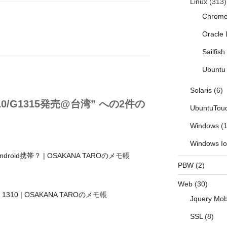
Linux
(313)
Chrom
Oracle 
Sailfis
Ubuntu 
Solaris
(6)
G1310/G1315発売@台湾” への2件の
UbuntuTou
Windows
(1
Windows I
oid携帯？ | OSAKANA TAROのメモ帳
PBW
(2)
Web
(30)
 1310 | OSAKANA TAROのメモ帳
Jquery Mob
SSL
(8)