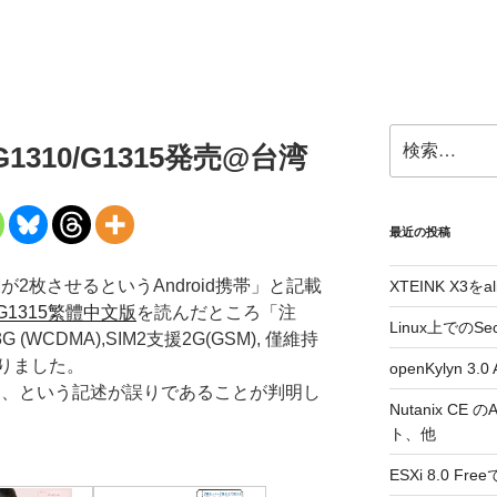
検
t G1310/G1315発売@台湾
索:
最近の投稿
が2枚させるというAndroid携帯」と記載
XTEINK X3をa
 G1315繁體中文版
を読んだところ「注
Linux上でのSe
(WCDMA),SIM2支援2G(GSM), 僅維持
りました。
openKylyn 
せる、という記述が誤りであることが判明し
Nutanix CE
ト、他
ESXi 8.0 F