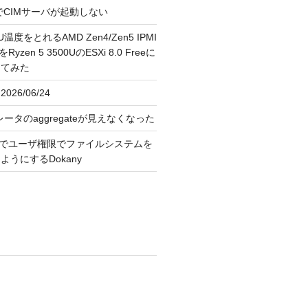
FreeでCIMサーバが起動しない
U温度をとれるAMD Zen4/Zen5 IPMI
erをRyzen 5 3500UのESXi 8.0 Freeに
してみた
026/06/24
レータのaggregateが見えなくなった
OS上でユーザ権限でファイルシステムを
うにするDokany