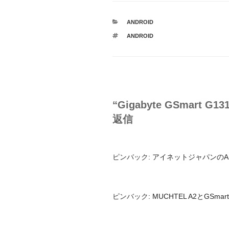
カ
ANDROID
テ
タ
ANDROID
ゴ
グ
リ
ー
“Gigabyte GSmart 
返信
ピンバック:
アイネットジャパンのAndr
ピンバック:
MUCHTEL A2とGSmart