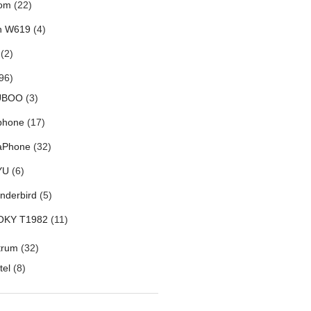
om
(22)
h W619
(4)
(2)
96)
UBOO
(3)
phone
(17)
aPhone
(32)
YU
(6)
nderbird
(5)
OKY T1982
(11)
trum
(32)
tel
(8)