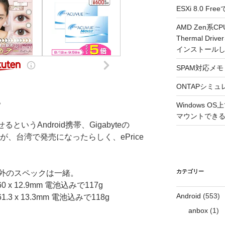
ESXi 8.0 
AMD Zen系CP
Thermal Driv
インストール
SPAM対応メモ 2
ONTAPシミュ
。
Windows 
マウントできるよ
というAndroid携帯、Gigabyteの
が、台湾で発売になったらしく、ePrice
カテゴリー
外のスペックは一緒。
60 x 12.9mm 電池込みで117g
Android
(553)
1.3 x 13.3mm 電池込みで118g
anbox
(1)