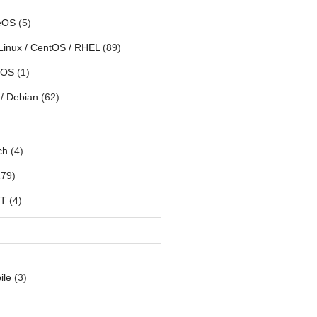
eOS
(5)
Linux / CentOS / RHEL
(89)
h OS
(1)
/ Debian
(62)
ch
(4)
79)
oT
(4)
ile
(3)