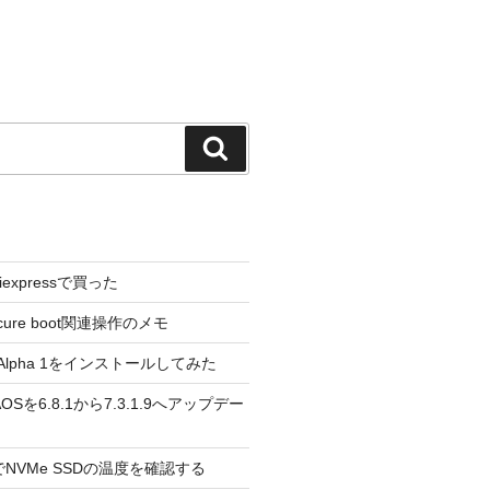
検
索
liexpressで買った
cure boot関連操作のメモ
3.0 Alpha 1をインストールしてみた
 のAOSを6.8.1から7.3.1.9へアップデー
reeでNVMe SSDの温度を確認する