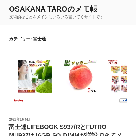
コ
OSAKANA TAROのメモ帳
ン
技術的なことをメインにいろいろ書いてくサイトです
テ
ン
ツ
カテゴリー:
富士通
へ
ス
キ
ッ
プ
投
2023年1月5日
稿
富士通LIFEBOOK S937/RとFUTRO
日:
MU937は16GB SO-DIMMが増設できてメ