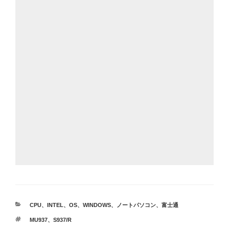
カ
CPU
、
INTEL
、
OS
、
WINDOWS
、
ノートパソコン
、
富士通
テ
タ
MU937
、
S937/R
ゴ
グ