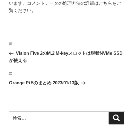
います。
コメントデータの処理方法の詳細はこちらをご
覧ください
。
投
前
前
稿
の
Vision Five 2のM.2 M-keyスロットは現状NVMe SSD
ナ
投
が使える
ビ
稿
ゲ
次
次
の
ー
Orange Pi 5のまとめ 2023/01/13版
投
シ
稿
ョ
ン
検
検
索
索: