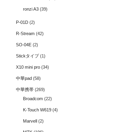
ronzi A3
(39)
P-01D
(2)
R-Stream
(42)
SO-04E
(2)
Stickタイプ
(1)
X10 mini pro
(34)
中華pad
(58)
中華携帯
(269)
Broadcom
(22)
K-Touch W619
(4)
Marvell
(2)