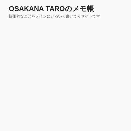
コ
OSAKANA TAROのメモ帳
ン
技術的なことをメインにいろいろ書いてくサイトです
テ
ン
ツ
へ
ス
キ
ッ
プ