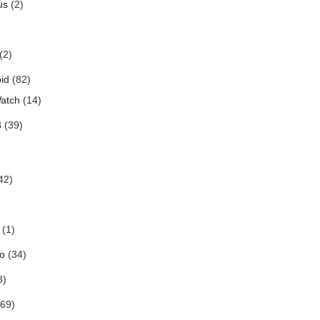
us
(2)
(2)
id
(82)
atch
(14)
3
(39)
42)
(1)
o
(34)
8)
69)