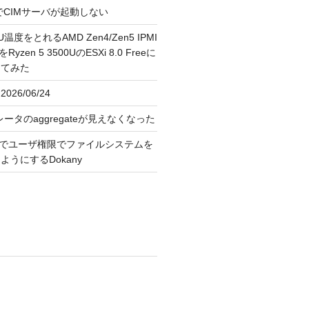
FreeでCIMサーバが起動しない
U温度をとれるAMD Zen4/Zen5 IPMI
erをRyzen 5 3500UのESXi 8.0 Freeに
してみた
026/06/24
レータのaggregateが見えなくなった
OS上でユーザ権限でファイルシステムを
うにするDokany