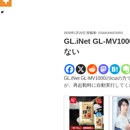
投
2020年1月20日
投稿者:
OSAKANATARO
稿
GL.iNet GL-MV1
日:
ない
GL.iNet GL-MV1000のlcui
が、再起動時に自動実行してく