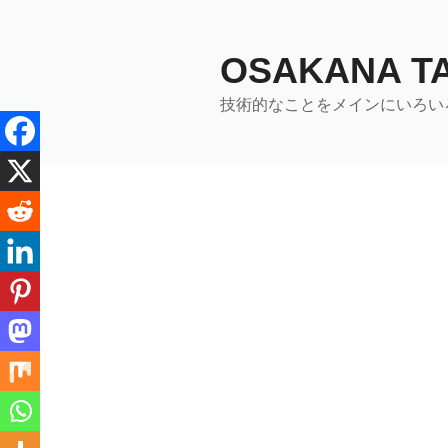
コ
ン
テ
OSAKANA 
ン
技術的なことをメインにいろい
ツ
へ
ス
キ
ッ
プ