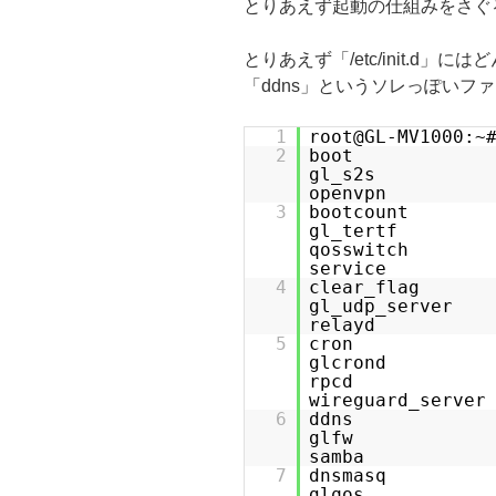
とりあえず起動の仕組みをさぐる
とりあえず「/etc/init.d
「ddns」というソレっぽいフ
1
root@GL-MV1000:~
2
boot f
gl_s2s i
openvpn 
3
bootcount 
gl_te
qosswitch 
service
4
clear_flag 
gl_udp_ser
relayd sy
5
cron 
glcro
rpcd 
wireguard_server
6
ddns gl
glfw mo
samba uci
7
dnsmasq
glqos