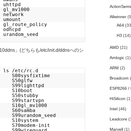
httpd
ActionSemi
l_mv1000
ch network
Allwinner
(5
mount
_route_policy
A64
(33
d odhcpd
ndom_seed
H3
(14)
#
AMD
(21)
10ddns」(どちらも/etc/init.d/ddnsへのシ
Amlogic
(1)
ARM
(2)
# ls /etc/rc.d
S00sysfixtime
Broadcom
(
asq S50glfw
9lighttpd
ESP8266 /
witch S10boot
ear S50stubby
HiSilicon
(1
9startvpn
ar S10gl_mv1000
Intel
(46)
all S60samba
urandom_seed
Leadcore
(
by S10system
S70modem-init
Marvell
(1)
S99wireguard