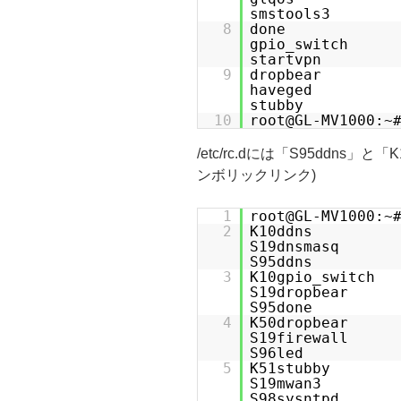
smstools3 u
8
done g
gpio_swit
startvpn u
9
dropbear gl
havege
stubby ura
10
root@GL-MV1000:~
/etc/rc.dには「S95ddns」と「K
ンボリックリンク)
1
root@GL-MV1000:~
2
K10ddns 
S19dnsm
S95ddns S9
3
K10gpio_s
S19dropb
S95done S9
4
K50dropbe
S19firew
S96led S99
5
K51stub
S19mwan3 
S98sysntpd 