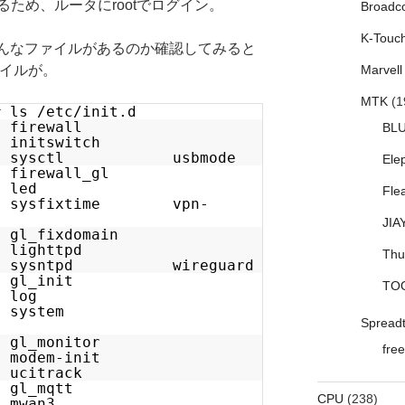
ため、ルータにrootでログイン。
Broadc
K-Touc
」にはどんなファイルがあるのか確認してみると
ァイルが。
Marvell
MTK
(1
# ls /etc/init.d
irewall
BL
nitswitch
sysctl usbmode
Ele
firewall_gl
rtf led
Fle
sysfixtime vpn-
JIA
gl_fixdomain
ver lighttpd
Thu
sntpd wireguard
gl_init
TO
nd log
system
Spread
_monitor
free
dem-init
track
 gl_mqtt
CPU
(238)
 mwan3