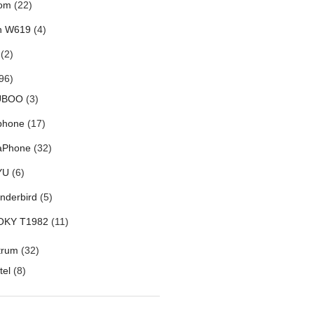
om
(22)
h W619
(4)
(2)
96)
UBOO
(3)
phone
(17)
aPhone
(32)
YU
(6)
nderbird
(5)
OKY T1982
(11)
trum
(32)
tel
(8)