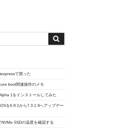
検
索
liexpressで買った
cure boot関連操作のメモ
3.0 Alpha 1をインストールしてみた
 のAOSを6.8.1から7.3.1.9へアップデー
reeでNVMe SSDの温度を確認する