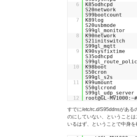
6
K85odhc
S20networ
S99bootcount 
7
K89lo
S20usbmo
S99gl_monitor
8
K90netw
S21initswi
S99gl_mqtt
9
K90sysfix
S35odhcpd
S99gl_route_poli
10
K98boot S
S50cron S
S99gl_s2s
11
K99umount
S50glcron
S99gl_udp_server
12
root@GL-MV1000:~
すでに/etc/rc.d/S95dd
のにしていない、ということは
いるはず、ということで中身を