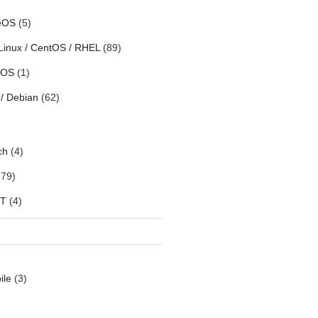
eOS
(5)
Linux / CentOS / RHEL
(89)
h OS
(1)
/ Debian
(62)
ch
(4)
79)
oT
(4)
ile
(3)