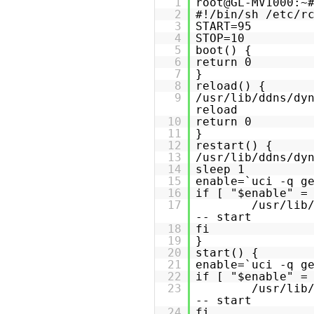
1
root@GL-MV1000:~
2
#!/bin/sh /etc/r
3
START=95
4
STOP=10
5
boot() {
6
return 0
7
}
8
reload() {
9
/usr/lib/ddns/dy
reload
10
return 0
11
}
12
restart() {
13
/usr/lib/ddns/dy
14
sleep 1
15
enable=`uci -q g
16
if [ "$enable" =
17
/usr/lib
-- start
18
fi
19
}
20
start() {
21
enable=`uci -q g
22
if [ "$enable" =
23
/usr/lib
-- start
24
fi