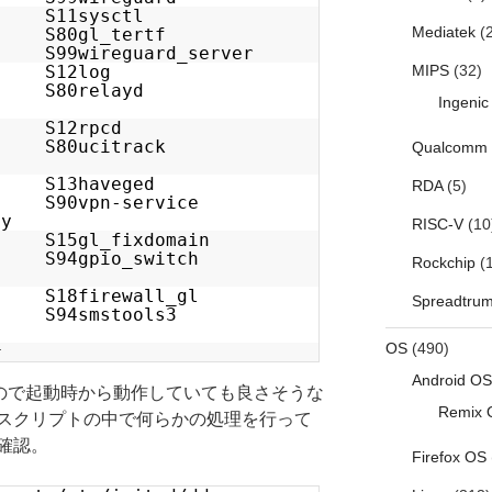
pd S11sysctl
Mediatek
(2
k S80gl_tertf
S99wireguard_server
g S12log
MIPS
(32)
de S80relayd
Ingenic
ork S12rpcd
tch S80ucitrack
Qualcomm
time S13haveged
RDA
(5)
 S90vpn-service
cy
RISC-V
(10
15gl_fixdomain
94gpio_switch
Rockchip
(1
 S18firewall_gl
Spreadtru
d S94smstools3
OS
(490)
#
Android OS
nsがあるので起動時から動作していても良さそうな
Remix 
スクリプトの中で何らかの処理を行って
確認。
Firefox OS