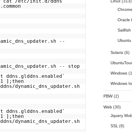
# cat /etc/init.d/ddns
Linux
(313)
c.common
Chrom
Oracle 
Sailfis
Ubuntu 
namic_dns_updater.sh --
Solaris
(6)
UbuntuTou
namic_dns_updater.sh -- stop
Windows
(1
et ddns.glddns.enabled`
 1 ];then
Windows I
/ddns/dynamic_dns_updater.sh
PBW
(2)
Web
(30)
et ddns.glddns.enabled`
Jquery Mob
 1 ];then
/ddns/dynamic_dns_updater.sh
SSL
(8)