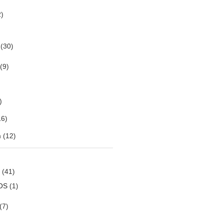
)
(30)
(9)
)
6)
m
(12)
(41)
OS
(1)
(7)