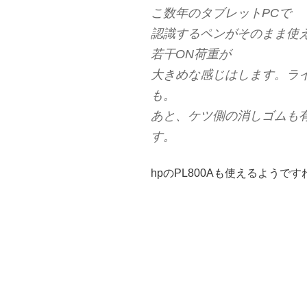
こ数年のタブレットPCで
認識するペンがそのまま使
若干ON荷重が
大きめな感じはします。ラ
も。
あと、ケツ側の消しゴムも
す。
hpのPL800Aも使えるようです