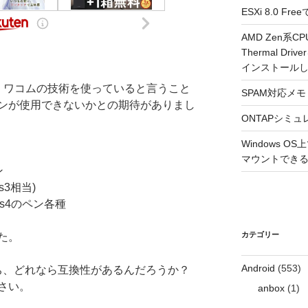
ESXi 8.0 
AMD Zen系CP
Thermal Driv
インストール
0ですが、ワコムの技術を使っていると言うこと
SPAM対応メモ 2
ンが使用できないかとの期待がありまし
ONTAPシミュ
Windows 
マウントできるよ
ン
os3相当)
os4のペン各種
カテゴリー
た。
Android
(553)
ち、どれなら互換性があるんだろうか？
さい。
anbox
(1)