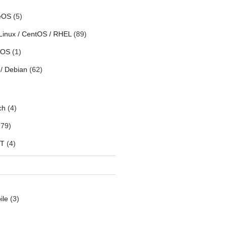
eOS
(5)
Linux / CentOS / RHEL
(89)
h OS
(1)
/ Debian
(62)
ch
(4)
79)
oT
(4)
ile
(3)