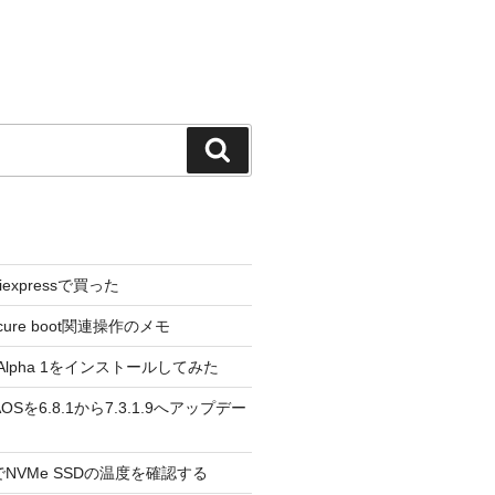
検
索
liexpressで買った
cure boot関連操作のメモ
3.0 Alpha 1をインストールしてみた
 のAOSを6.8.1から7.3.1.9へアップデー
reeでNVMe SSDの温度を確認する