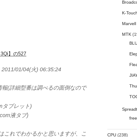
Broadc
K-Touc
Marvell
MTK
(1
BL
3Qi】の527
Ele
Fle
/01/04(火) 06:35:24
JIA
Thu
の情報(詳細型番は調べるの面倒なので
TO
comタブレット)
Spread
acom液タブ)
free
人はこれでわかるかと思いますが、こ
CPU
(238)