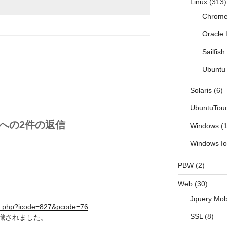
Linux
(313)
Chrom
Oracle 
Sailfis
Ubuntu 
Solaris
(6)
UbuntuTou
 への2件の返信
Windows
(1
Windows I
PBW
(2)
Web
(30)
Jquery Mob
tail.php?icode=827&pcode=76
SSL
(8)
識されました。