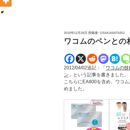
投
2010年12月26日
投稿者:
OSAKANATARO
稿
ワコムのペンとの
日:
2012/04/02追記：「
ワコムの技
ン
」という記事を書きました。
こちらにEA800を含め、ワコ
めました。