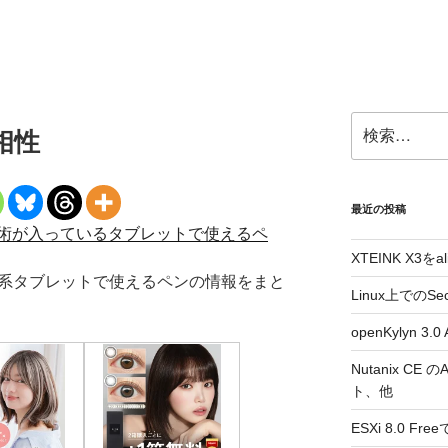
検
相性
索:
最近の投稿
術が入っているタブレットで使えるペ
XTEINK X3をa
ム系タブレットで使えるペンの情報をまと
Linux上でのSe
openKylyn 
Nutanix CE
ト、他
ESXi 8.0 F