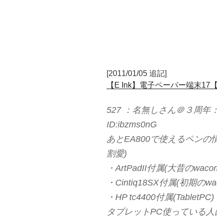
[2011/01/05 追記]
【E Ink】電子ペーパー端末17【
527 ：名無しさん＠３周年：2011
ID:ibzms0nG
あとEA800で使えるペン
割愛)
・ArtPadII付属(大昔のwa
・Cintiq18SX付属(初期のw
・HP tc4400付属(TabletPC)
タブレットPC使っている