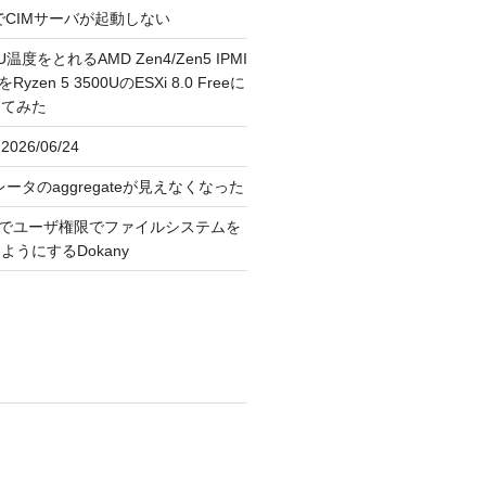
FreeでCIMサーバが起動しない
U温度をとれるAMD Zen4/Zen5 IPMI
erをRyzen 5 3500UのESXi 8.0 Freeに
してみた
026/06/24
レータのaggregateが見えなくなった
OS上でユーザ権限でファイルシステムを
うにするDokany