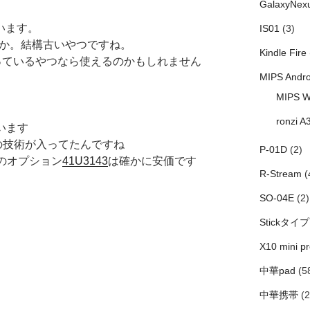
GalaxyNex
ざいます。
IS01
(3)
00Hですか。結構古いやつですね。
Kindle Fire
っているやつなら使えるのかもしれません
MIPS Andro
MIPS W
ronzi A
ざいます
mの技術が入ってたんですね
P-01D
(2)
00 用のオプション
41U3143
は確かに安価です
R-Stream
(
SO-04E
(2)
Stickタイプ
X10 mini pr
中華pad
(5
中華携帯
(2