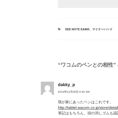
カ
EEE NOTE EA800
、
マイナーハード
テ
ゴ
リ
ー
“ワコムのペンとの相性”
dakky_p
2010年12月28日 8:40 AM
我が家にあったペンはこれです。
http://tablet.wacom.co.jp/store/de
筆記はもちろん、頭の消しゴムも認