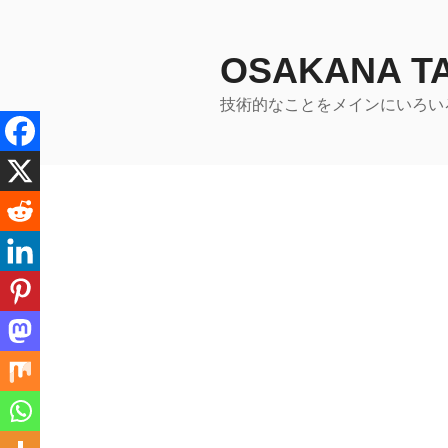
コ
ン
テ
OSAKANA 
ン
技術的なことをメインにいろい
ツ
へ
ス
キ
ッ
プ