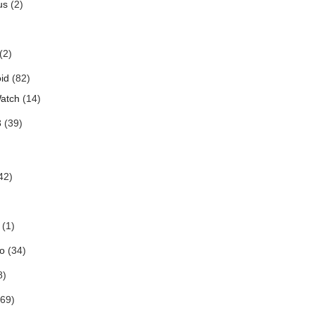
us
(2)
(2)
id
(82)
atch
(14)
3
(39)
42)
(1)
o
(34)
8)
69)