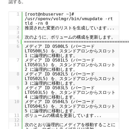
認する。
1
[root@nbuserver ~]#
/usr/openv/volmgr/bin/vmupdate -rt
tld -rn 0
2
推奨された変更のリストを生成しています...
3
4
次のように、ボリュームの構成を更新します。
5
========================================
6
メディア ID O500L5 (バーコード
LTO500L5) を、スタンドアロンからスロット
1 に論理的に移動します。
7
メディア ID O501L5 (バーコード
LTO501L5) を、スタンドアロンからスロット
2 に論理的に移動します。
8
メディア ID O502L5 (バーコード
LTO502L5) を、スタンドアロンからスロット
3 に論理的に移動します。
9
メディア ID O503L5 (バーコード
LTO503L5) を、スタンドアロンからスロット
4 に論理的に移動します。
10
メディア ID O504L5 (バーコード
LTO504L5) を、スタンドアロンからスロット
5 に論理的に移動します。
11
ボリュームの構成を更新しています...
12
13
次のとおり論理的にメディアを移動することに