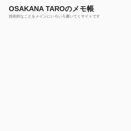
コ
OSAKANA TAROのメモ帳
ン
技術的なことをメインにいろいろ書いてくサイトです
テ
ン
ツ
へ
ス
キ
ッ
プ