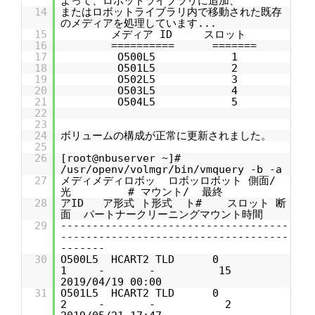
よって、ロボットライブラリに追加、
14
またはロボットライブラリ内で移動された既存
のメディアを処理しています...
15
メディア ID スロット
16
========== =======
17
O500L5 1
18
O501L5 2
19
O502L5 3
20
O503L5 4
21
O504L5 5
22
23
24
ボリュームの構成が正常に更新されました。
25
26
[root@nbuserver ~]#
/usr/openv/volmgr/bin/vmquery -b -a
27
メディメディロボッ ロボッロボット 側面/
光 # マウント/ 最終
28
アID ア形式 ト形式 ト# スロット 断
面 パートナークリーニングマウント時間
29
------------------------------------
------------------------------------
-------
30
O500L5 HCART2 TLD 0
1 - - 15
2019/04/19 00:00
31
O501L5 HCART2 TLD 0
2 - - 2