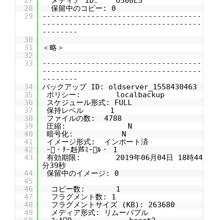
27
メディア ID: O500L5
28
保留中のコピー: 0
29
------------------------------------
------------------------------------
--------
30
31
＜略＞
32
33
------------------------------------
------------------------------------
--------
34
バックアップ ID: oldserver_1558430463
35
ポリシー: localbackup
36
スケジュール形式: FULL
37
保持レベル 1
38
ファイルの数: 4788
39
圧縮: N
40
暗号化: N
41
イメージ形式: インポート済
42
ｰ・ﾁｰ﨣芦ﾐｰﾙ・ 1
43
有効期限: 2019年06月04日 18時44
分39秒
44
保留中のイメージ: 0
45
46
コピー数: 1
47
フラグメント数: 1
48
フラグメントサイズ (KB): 263680
49
メディア形式: リムーバブル