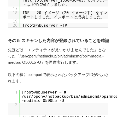
Full (oldserver_1558430463) のインポー
トは正常に完了しました。
17
18
INF - 20 イメージ (20 イメージ中) をイン
ポートしました。インポートは成功しました。
19
20
[root@nbuserver ~]#
その５ スキャンした内容が登録されていることを確認
先ほどは「エンティティが見つかりませんでした」とな
った「/usr/openv/netbackup/bin/admincmd/bpimmedia -
mediaid O500L5 -U」を再度実行します。
以下の様にbpimportで表示されたバックアップIDが出力さ
れます。
1
[root@nbuserver ~]#
/usr/openv/netbackup/bin/admincmd/bpimme
-mediaid O500L5 -U
2
------------------------------------
------------------------------------
--------