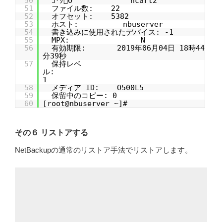
50
ｺ･ｸO hcart2
51
ファイル数: 22
52
オフセット: 5382
53
ホスト: nbuserver
54
書き込みに使用されたデバイス: -1
55
MPX: N
56
有効期限: 2019年06月04日 18時44
分39秒
57
保持レベ
ル:
1
58
メディア ID: O500L5
59
保留中のコピー: 0
60
[root@nbuserver ~]#
その６ リストアする
NetBackupの通常のリストア手法でリストアします。