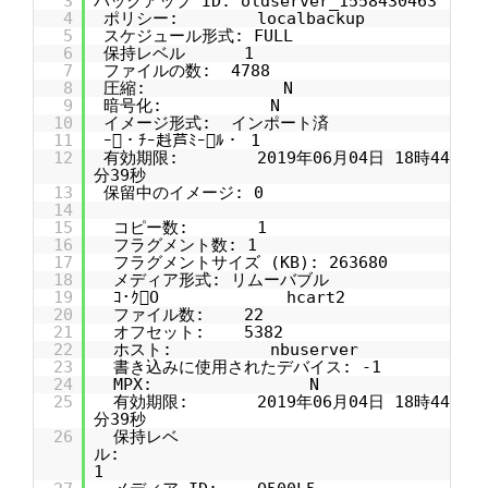
3
バックアップ ID: oldserver_1558430463
4
ポリシー: localbackup
5
スケジュール形式: FULL
6
保持レベル 1
7
ファイルの数: 4788
8
圧縮: N
9
暗号化: N
10
イメージ形式: インポート済
11
ｰ・ﾁｰ﨣芦ﾐｰﾙ・ 1
12
有効期限: 2019年06月04日 18時44
分39秒
13
保留中のイメージ: 0
14
15
コピー数: 1
16
フラグメント数: 1
17
フラグメントサイズ (KB): 263680
18
メディア形式: リムーバブル
19
ｺ･ｸO hcart2
20
ファイル数: 22
21
オフセット: 5382
22
ホスト: nbuserver
23
書き込みに使用されたデバイス: -1
24
MPX: N
25
有効期限: 2019年06月04日 18時44
分39秒
26
保持レベ
ル:
1