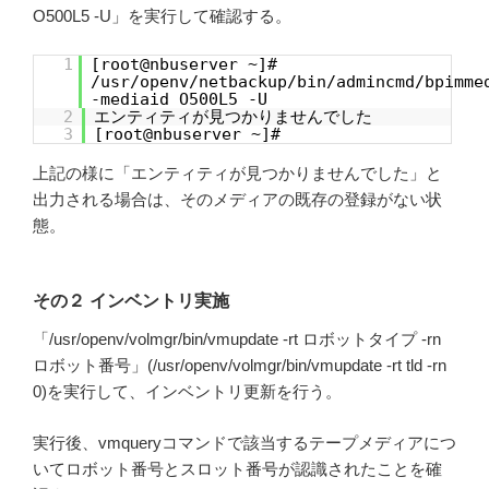
O500L5 -U」を実行して確認する。
1
[root@nbuserver ~]#
/usr/openv/netbackup/bin/admincmd/bpimme
-mediaid O500L5 -U
2
エンティティが見つかりませんでした
3
[root@nbuserver ~]#
上記の様に「エンティティが見つかりませんでした」と
出力される場合は、そのメディアの既存の登録がない状
態。
その２ インベントリ実施
「/usr/openv/volmgr/bin/vmupdate -rt ロボットタイプ -rn
ロボット番号」(/usr/openv/volmgr/bin/vmupdate -rt tld -rn
0)を実行して、インベントリ更新を行う。
実行後、vmqueryコマンドで該当するテープメディアにつ
いてロボット番号とスロット番号が認識されたことを確