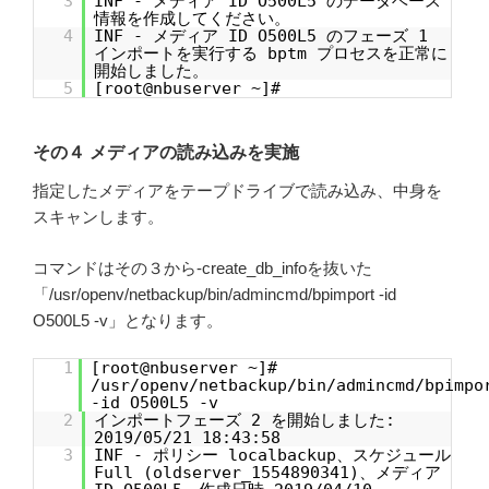
3
INF - メディア ID O500L5 のデータベース
情報を作成してください。
4
INF - メディア ID O500L5 のフェーズ 1
インポートを実行する bptm プロセスを正常に
開始しました。
5
[root@nbuserver ~]#
その４ メディアの読み込みを実施
指定したメディアをテープドライブで読み込み、中身を
スキャンします。
コマンドはその３から-create_db_infoを抜いた
「/usr/openv/netbackup/bin/admincmd/bpimport -id
O500L5 -v」となります。
1
[root@nbuserver ~]#
/usr/openv/netbackup/bin/admincmd/bpimpo
-id O500L5 -v
2
インポートフェーズ 2 を開始しました:
2019/05/21 18:43:58
3
INF - ポリシー localbackup、スケジュール
Full (oldserver_1554890341)、メディア