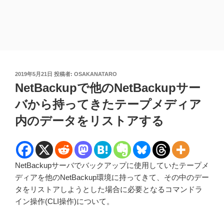
投
2019年5月21日
投稿者:
OSAKANATARO
稿
NetBackupで他のNetBackupサー
日:
バから持ってきたテープメディア
内のデータをリストアする
NetBackupサーバでバックアップに使用していたテープメ
ディアを他のNetBackup環境に持ってきて、その中のデー
タをリストアしようとした場合に必要となるコマンドラ
イン操作(CLI操作)について。