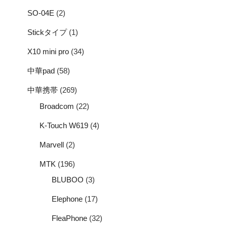
SO-04E
(2)
Stickタイプ
(1)
X10 mini pro
(34)
中華pad
(58)
中華携帯
(269)
Broadcom
(22)
K-Touch W619
(4)
Marvell
(2)
MTK
(196)
BLUBOO
(3)
Elephone
(17)
FleaPhone
(32)