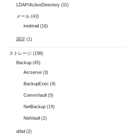
LDAP/ActiveDirectory
(31)
メール
(43)
iredmail
(16)
認証
(1)
ストレージ
(198)
Backup
(45)
Arcserve
(3)
BackupExec
(4)
CommVault
(9)
NetBackup
(19)
NetVault
(2)
drbd
(2)