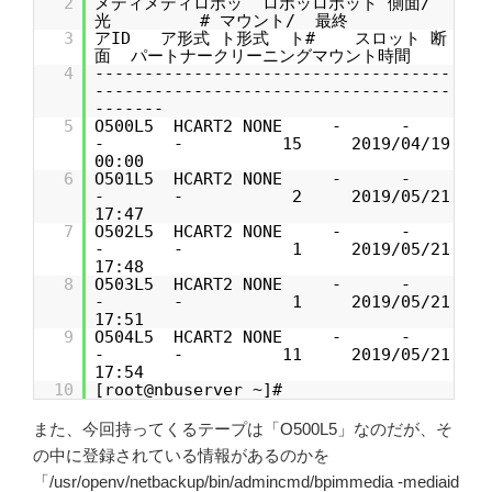
2
メディメディロボッ ロボッロボット 側面/
光 # マウント/ 最終
3
アID ア形式 ト形式 ト# スロット 断
面 パートナークリーニングマウント時間
4
------------------------------------
------------------------------------
-------
5
O500L5 HCART2 NONE - -
- - 15 2019/04/19
00:00
6
O501L5 HCART2 NONE - -
- - 2 2019/05/21
17:47
7
O502L5 HCART2 NONE - -
- - 1 2019/05/21
17:48
8
O503L5 HCART2 NONE - -
- - 1 2019/05/21
17:51
9
O504L5 HCART2 NONE - -
- - 11 2019/05/21
17:54
10
[root@nbuserver ~]#
また、今回持ってくるテープは「O500L5」なのだが、そ
の中に登録されている情報があるのかを
「/usr/openv/netbackup/bin/admincmd/bpimmedia -mediaid