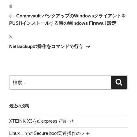
投
前
前
稿
の
Commvault バックアップのWindowsクライアントを
ナ
投
PUSHインストールする時のWindows Firewall 設定
ビ
稿
ゲ
次
次
の
ー
NetBackupの操作をコマンドで行う
投
シ
稿
ョ
ン
検
検
索
索:
最近の投稿
XTEINK X3をaliexpressで買った
Linux上でのSecure boot関連操作のメモ