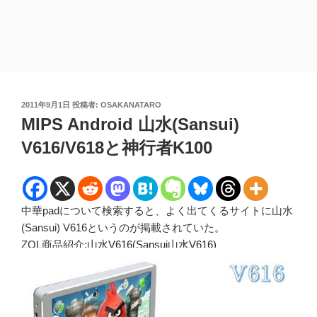
投
2011年9月1日
投稿者:
OSAKANATARO
稿
MIPS Android 山水(Sansui)
日:
V616/V618と神行者K100
中華padについて検索すると、よく出てくるサイトに山水
(Sansui) V616というのが掲載されていた。
ZOL商品紹介:
山水V616(Sansui山水V616)