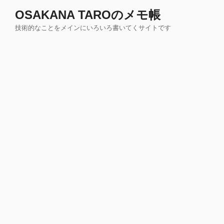
コ
OSAKANA TAROのメモ帳
ン
技術的なことをメインにいろいろ書いてくサイトです
テ
ン
ツ
へ
ス
キ
ッ
プ