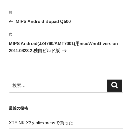
投
前
前
稿
の
MIPS Android Bopad Q500
ナ
投
ビ
稿
次
次
ゲ
の
MIPS Android(JZ4760/AMT7001)用nicoWnnG version
投
ー
2011.0823.2 独自ビルド版
稿
シ
ョ
ン
検
検
索
索:
最近の投稿
XTEINK X3をaliexpressで買った