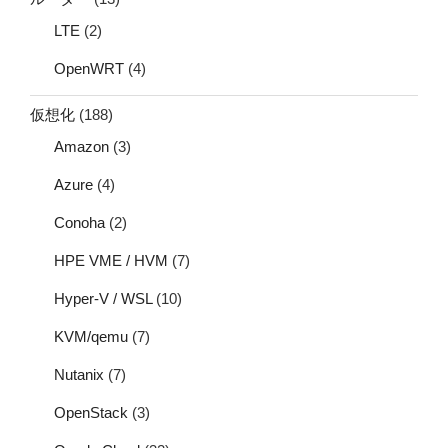
LTE
(2)
OpenWRT
(4)
仮想化
(188)
Amazon
(3)
Azure
(4)
Conoha
(2)
HPE VME / HVM
(7)
Hyper-V / WSL
(10)
KVM/qemu
(7)
Nutanix
(7)
OpenStack
(3)