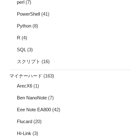
perl
(7)
PowerShell
(41)
Python
(8)
R
(4)
SQL
(3)
スクリプト
(16)
マイナーハード
(163)
ArecX6
(1)
Ben NanoNote
(7)
Eee Note EA800
(42)
Flucard
(20)
Hi-Link
(3)