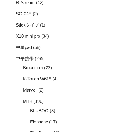
R-Stream
(42)
SO-04E
(2)
Stickタイプ
(1)
X10 mini pro
(34)
中華pad
(58)
中華携帯
(269)
Broadcom
(22)
K-Touch W619
(4)
Marvell
(2)
MTK
(196)
BLUBOO
(3)
Elephone
(17)