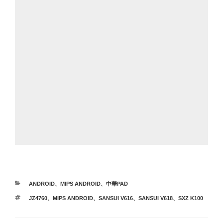
カ
ANDROID
、
MIPS ANDROID
、
中華PAD
テ
タ
JZ4760
、
MIPS ANDROID
、
SANSUI V616
、
SANSUI V618
、
SXZ K100
ゴ
グ
リ
ー