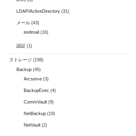
LDAP/ActiveDirectory
(31)
メール
(43)
iredmail
(16)
認証
(1)
ストレージ
(198)
Backup
(45)
Arcserve
(3)
BackupExec
(4)
CommVault
(9)
NetBackup
(19)
NetVault
(2)