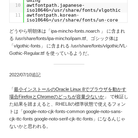
uming
10
awtfontpath.japanese-
iso10646=/usr/share/fonts/vlgothic
11
awtfontpath.korean-
iso10646=/usr/share/fonts/un-core
どうやら明朝体は「ipa-mincho-fonts.noarch 」 に含まれ
る /usr/share/fonts/ipa-mincho/ipam.ttf、ゴシック体は
「vlgothic-fonts」 に含まれる /usr/share/fonts/vlgothic/VL-
Gothic-Regular.ttf を使っているようだ。
2022/07/10追記
「
最小インストールのOracle Linux 8でブラウザを動かす
場合FirefoxとChromeのどっちが容量少ないか
」 で検証し
た結果を踏まえると、RHEL8の標準状態で使えるフォン
トは「google-noto-cjk-fonts-common google-noto-sans-
cjk-ttc-fonts google-noto-serif-cjk-ttc-fonts」になるんじゃ
ないかと思われる。