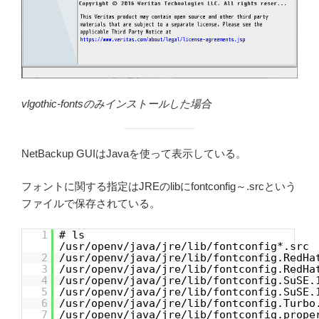
vlgothic-fontsのみインストールした場合
NetBackup GUIはJavaを使って表示している。
フォントに関する指定はJREのlibにfontconfig～.srcという
ファイルで保存されている。
1
# ls
/usr/openv/java/jre/lib/fontconfig*.src
2
/usr/openv/java/jre/lib/fontconfig.RedHa
3
/usr/openv/java/jre/lib/fontconfig.RedHa
4
/usr/openv/java/jre/lib/fontconfig.SuSE.
5
/usr/openv/java/jre/lib/fontconfig.SuSE.
6
/usr/openv/java/jre/lib/fontconfig.Turbo
7
/usr/openv/java/jre/lib/fontconfig.prope