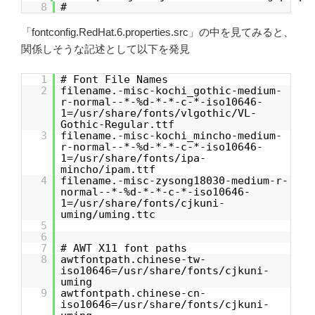
8
#
「fontconfig.RedHat.6.properties.src」の中を見てみると、
関係しそうな記述として以下を発見
1
# Font File Names
2
filename.-misc-kochi_gothic-medium-
r-normal--*-%d-*-*-c-*-iso10646-
1=/usr/share/fonts/vlgothic/VL-
Gothic-Regular.ttf
3
filename.-misc-kochi_mincho-medium-
r-normal--*-%d-*-*-c-*-iso10646-
1=/usr/share/fonts/ipa-
mincho/ipam.ttf
4
filename.-misc-zysong18030-medium-r-
normal--*-%d-*-*-c-*-iso10646-
1=/usr/share/fonts/cjkuni-
uming/uming.ttc
5
6
7
# AWT X11 font paths
8
awtfontpath.chinese-tw-
iso10646=/usr/share/fonts/cjkuni-
uming
9
awtfontpath.chinese-cn-
iso10646=/usr/share/fonts/cjkuni-