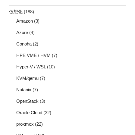
仮想化
(188)
Amazon
(3)
Azure
(4)
Conoha
(2)
HPE VME / HVM
(7)
Hyper-V / WSL
(10)
KVM/qemu
(7)
Nutanix
(7)
OpenStack
(3)
Oracle Cloud
(32)
proxmox
(22)