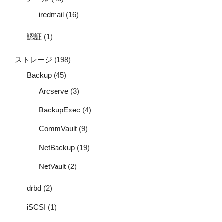
iredmail
(16)
認証
(1)
ストレージ
(198)
Backup
(45)
Arcserve
(3)
BackupExec
(4)
CommVault
(9)
NetBackup
(19)
NetVault
(2)
drbd
(2)
iSCSI
(1)