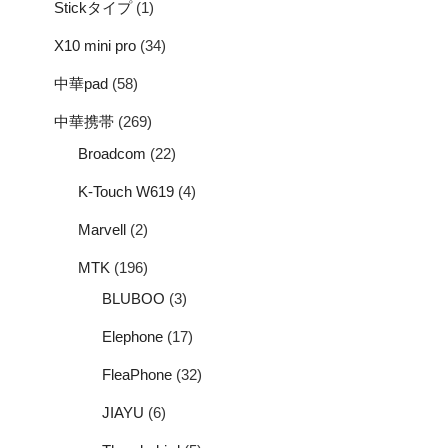
Stickタイプ
(1)
X10 mini pro
(34)
中華pad
(58)
中華携帯
(269)
Broadcom
(22)
K-Touch W619
(4)
Marvell
(2)
MTK
(196)
BLUBOO
(3)
Elephone
(17)
FleaPhone
(32)
JIAYU
(6)