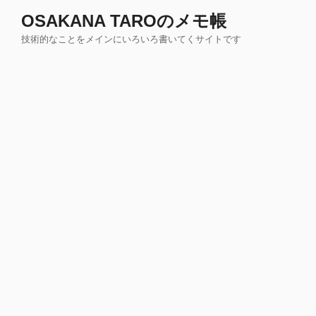
コ
OSAKANA TAROのメモ帳
ン
技術的なことをメインにいろいろ書いてくサイトです
テ
ン
ツ
へ
ス
キ
ッ
プ