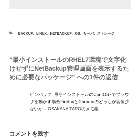
カ
BACKUP
、
LINUX
、
NETBACKUP
、
OS
、
サーバ
、
ストレージ
テ
ゴ
リ
ー
“最小インストールのRHEL7環境で文字化
けせずにNetBackup管理画面を表示するた
めに必要なパッケージ” への1件の返信
ピンバック:
最小インストールのCentOS7でブラウ
ザを動かす場合FirefoxとChromeのどっちが容量少
ないか – OSAKANA TAROのメモ帳
コメントを残す