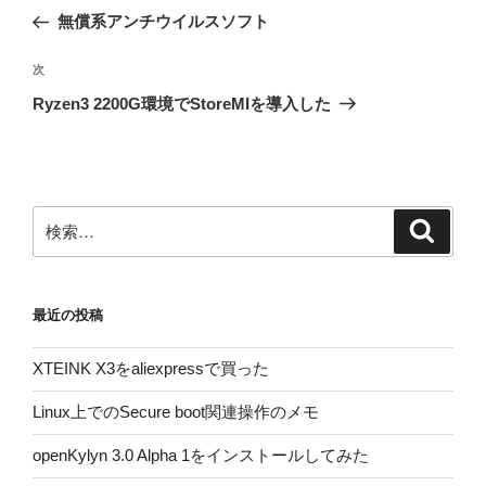
稿
の
無償系アンチウイルスソフト
ナ
投
ビ
稿
次
次
ゲ
の
Ryzen3 2200G環境でStoreMIを導入した
投
ー
稿
シ
ョ
ン
検
検
索
索:
最近の投稿
XTEINK X3をaliexpressで買った
Linux上でのSecure boot関連操作のメモ
openKylyn 3.0 Alpha 1をインストールしてみた