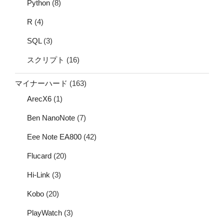
Python
(8)
R
(4)
SQL
(3)
スクリプト
(16)
マイナーハード
(163)
ArecX6
(1)
Ben NanoNote
(7)
Eee Note EA800
(42)
Flucard
(20)
Hi-Link
(3)
Kobo
(20)
PlayWatch
(3)