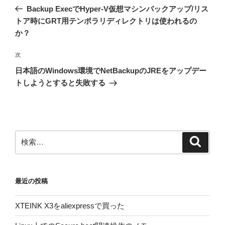
稿
の
Backup ExecでHyper-V仮想マシンバックアップ/リス
ナ
投
トア時にGRT用テンポラリディレクトリは使われるの
ビ
稿
か？
ゲ
次
次
ー
の
シ
日本語のWindows環境でNetBackupのJREをアップデー
投
トしようとすると失敗する
ョ
稿
ン
検
検
索
索:
最近の投稿
XTEINK X3をaliexpressで買った