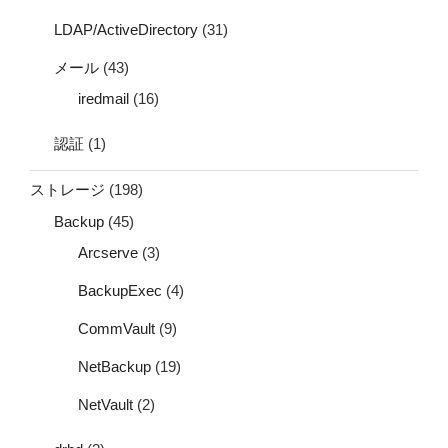
LDAP/ActiveDirectory
(31)
メール
(43)
iredmail
(16)
認証
(1)
ストレージ
(198)
Backup
(45)
Arcserve
(3)
BackupExec
(4)
CommVault
(9)
NetBackup
(19)
NetVault
(2)