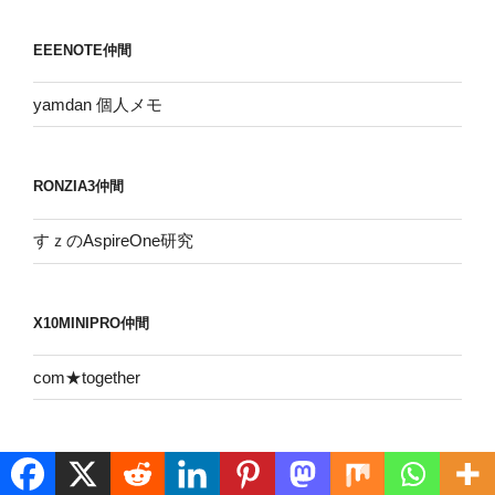
カ
イ
EEENOTE仲間
ブ
yamdan 個人メモ
RONZIA3仲間
すｚのAspireOne研究
X10MINIPRO仲間
com★together