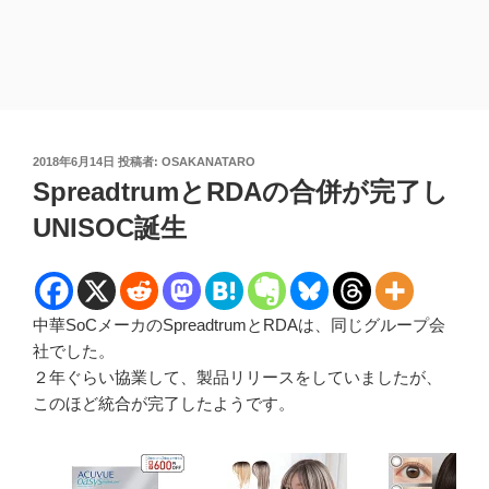
投
2018年6月14日
投稿者:
OSAKANATARO
稿
SpreadtrumとRDAの合併が完了し
日:
UNISOC誕生
中華SoCメーカのSpreadtrumとRDAは、同じグループ会
社でした。
２年ぐらい協業して、製品リリースをしていましたが、
このほど統合が完了したようです。