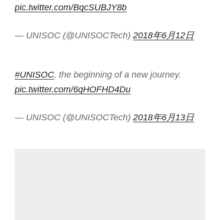
pic.twitter.com/BqcSUBJY8b
— UNISOC (@UNISOCTech)
2018年6月12日
#UNISOC
, the beginning of a new journey.
pic.twitter.com/6qHOFHD4Du
— UNISOC (@UNISOCTech)
2018年6月13日