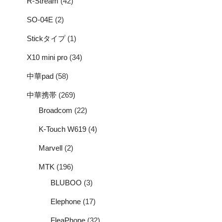
R-Stream
(42)
SO-04E
(2)
Stickタイプ
(1)
X10 mini pro
(34)
中華pad
(58)
中華携帯
(269)
Broadcom
(22)
K-Touch W619
(4)
Marvell
(2)
MTK
(196)
BLUBOO
(3)
Elephone
(17)
FleaPhone
(32)