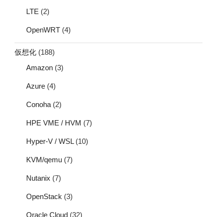
LTE
(2)
OpenWRT
(4)
仮想化
(188)
Amazon
(3)
Azure
(4)
Conoha
(2)
HPE VME / HVM
(7)
Hyper-V / WSL
(10)
KVM/qemu
(7)
Nutanix
(7)
OpenStack
(3)
Oracle Cloud
(32)