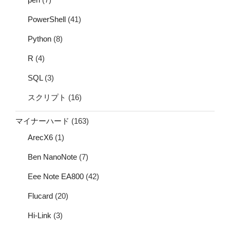
PowerShell
(41)
Python
(8)
R
(4)
SQL
(3)
スクリプト
(16)
マイナーハード
(163)
ArecX6
(1)
Ben NanoNote
(7)
Eee Note EA800
(42)
Flucard
(20)
Hi-Link
(3)