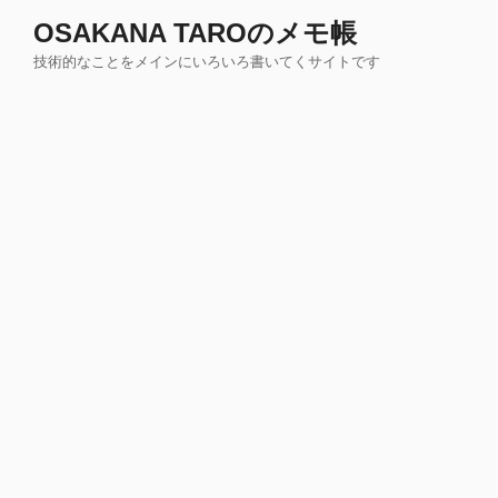
コ
OSAKANA TAROのメモ帳
ン
技術的なことをメインにいろいろ書いてくサイトです
テ
ン
ツ
へ
ス
キ
ッ
プ