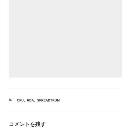
カ
CPU
、
RDA
、
SPREADTRUM
テ
ゴ
リ
ー
コメントを残す