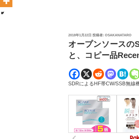
投
2018年1月22日
投稿者:
OSAKANATARO
稿
オープンソースのSD
日:
と、コピー品Recent
SDRによるHF帯CW/SSB無