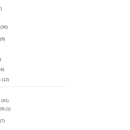
)
(30)
(9)
)
6)
m
(12)
(41)
OS
(1)
(7)