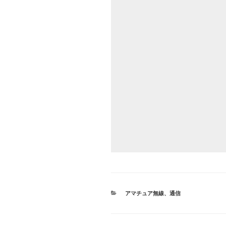
カ
アマチュア無線
、
通信
テ
ゴ
リ
ー