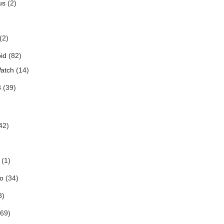
us
(2)
(2)
id
(82)
atch
(14)
3
(39)
42)
(1)
o
(34)
8)
69)