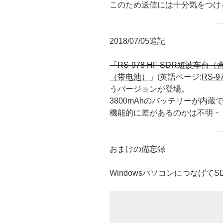
このため送信には十分気をつけ
2018/07/05追記
「
RS-978 HF SDR短波车台
（带电池）
」(英語ページ:
RS-97
うバージョンが登場。
3800mAhのバッテリーが内
機能的に差があるのかは不明・
おまけの備忘録
Windowsパソコンにつなげて