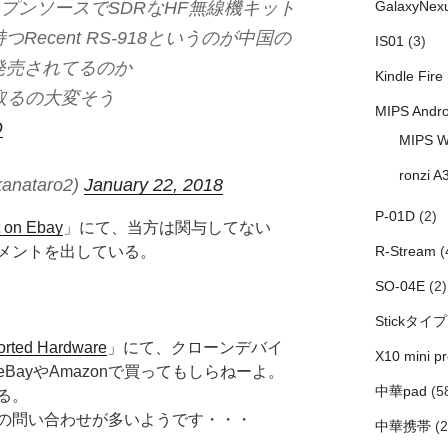
ープンソースでSDRなHF無線機キット
GalaxyNex
ecent RS-918というのが中国の
IS01
(3)
発売されてるのか
Kindle Fire
取るの大変そう
MIPS Andro
Q
MIPS W
ronzi A
anataro2)
January 22, 2018
P-01D
(2)
it on Ebay
」にて、当方は関与してない
メントを出している。
R-Stream
(
SO-04E
(2)
Stickタイプ
orted Hardware
」にて、クローンデバイ
X10 mini pr
ayやAmazonで買ってもしらねーよ。
中華pad
(5
る。
の問い合わせが多いようです・・・
中華携帯
(2