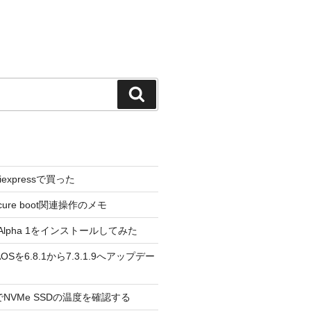
検
索
liexpressで買った
cure boot関連操作のメモ
3.0 Alpha 1をインストールしてみた
 のAOSを6.8.1から7.3.1.9へアップデー
reeでNVMe SSDの温度を確認する