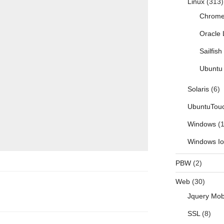
Linux
(313)
Chrom
Oracle 
Sailfis
Ubuntu 
Solaris
(6)
UbuntuTou
Windows
(1
Windows I
PBW
(2)
Web
(30)
Jquery Mob
SSL
(8)