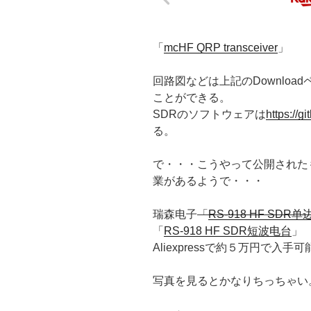
「
mcHF QRP transceiver
」
回路図などは上記のDownlo
ことができる。
SDRのソフトウェアは
https://
る。
で・・・こうやって公開された
業があるようで・・・
瑞森电子
「
RS-918 HF SDR
「
RS-918 HF SDR短波电台
」
Aliexpressで約５万円で入手可
写真を見るとかなりちっちゃい