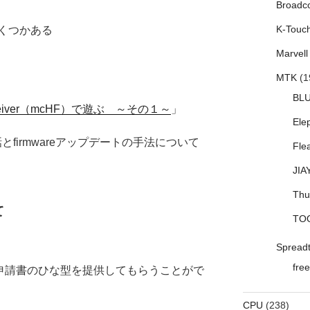
Broadc
K-Touc
くつかある
Marvell
MTK
(1
BL
ansceiver（mcHF）で遊ぶ ～その１～
」
Ele
とfirmwareアップデートの手法について
Fle
JIA
Thu
て
TO
Spread
free
び申請書のひな型を提供してもらうことがで
CPU
(238)