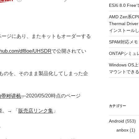
ESXi 8.0 
AMD Zen系CP
Thermal Driv
インストール
adページにあり、またキットもオーダーする
SPAM対応メモ 2
github.com/df8oe/UHSDR
で公開されてい
ONTAPシミュ
Windows 
マウントできるよ
ものを、そのまま製品化してしまった企
单边带对讲机
」
2020/05/20時点のページ
カテゴリー
能。→ 「
販売店リンク集
」
Android
(553)
。
anbox
(1)