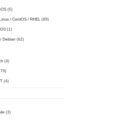
eOS
(5)
Linux / CentOS / RHEL
(89)
h OS
(1)
/ Debian
(62)
ch
(4)
79)
oT
(4)
ile
(3)