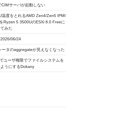
FreeでCIMサーバが起動しない
U温度をとれるAMD Zen4/Zen5 IPMI
erをRyzen 5 3500UのESXi 8.0 Freeに
してみた
026/06/24
レータのaggregateが見えなくなった
OS上でユーザ権限でファイルシステムを
うにするDokany