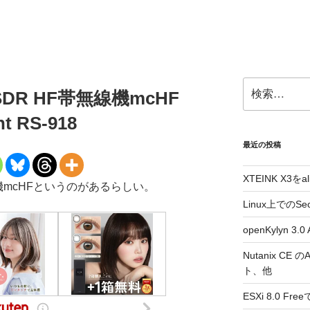
検
R HF帯無線機mcHF
索:
 RS-918
最近の投稿
XTEINK X3をa
線機mcHFというのがあるらしい。
Linux上でのSe
openKylyn 
Nutanix CE
ト、他
ESXi 8.0 F