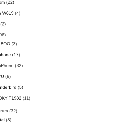
om
(22)
h W619
(4)
(2)
96)
UBOO
(3)
phone
(17)
aPhone
(32)
YU
(6)
nderbird
(5)
OKY T1982
(11)
trum
(32)
tel
(8)