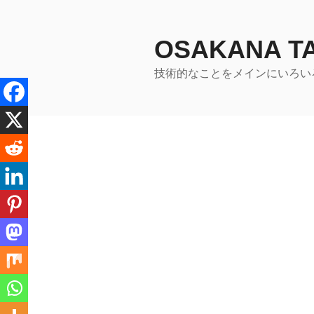
コ
ン
テ
OSAKANA 
ン
技術的なことをメインにいろい
ツ
へ
ス
キ
ッ
プ