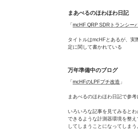
まあべるのほわほわ日記
「
mcHF QRP SDRトランシ
タイトルはmcHFとあるが、実
定に関して書かれている
万年準備中のブログ
「
mcHFのLPFプチ改造
」
まあべるのほわほわ日記で参考
いろいろな記事を見てみるとわ
できるような計測器環境を整え
してしまうことになってしまう