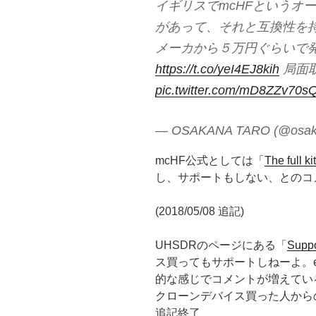
イギリスでmcHFというオ
があって、それと互換性を持つR
メーカから５万円ぐらいで
https://t.co/yeI4EJ8kih
局面
pic.twitter.com/mD8ZZv70s
— OSAKANA TARO (@osak
mcHF公式としては「
The full k
し、サポートもしない、とのコ
(2018/05/08 追記)
UHSDRのページにある「
Supp
ス買ってもサポートしねーよ。eB
的な感じでコメントが増えてい
クローンデバイス買った人から
追記終了