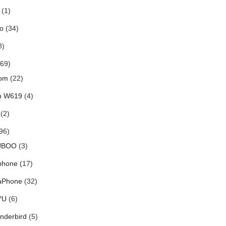
(1)
o
(34)
8)
69)
om
(22)
h W619
(4)
(2)
96)
UBOO
(3)
phone
(17)
aPhone
(32)
YU
(6)
nderbird
(5)