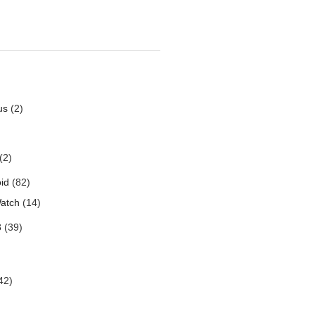
us
(2)
(2)
id
(82)
atch
(14)
3
(39)
42)