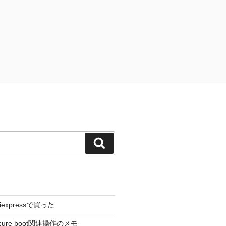
検
索
liexpressで買った
cure boot関連操作のメモ