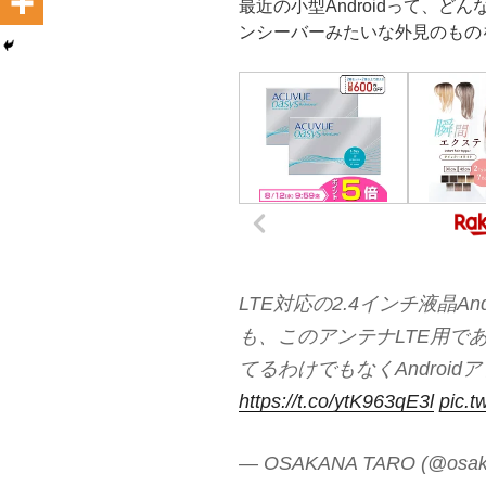
最近の小型Androidって、
ンシーバーみたいな外見のもの
LTE対応の2.4インチ液晶And
も、このアンテナLTE用で
てるわけでもなくAndroidアプリ
https://t.co/ytK963qE3l
pic.t
— OSAKANA TARO (@osak