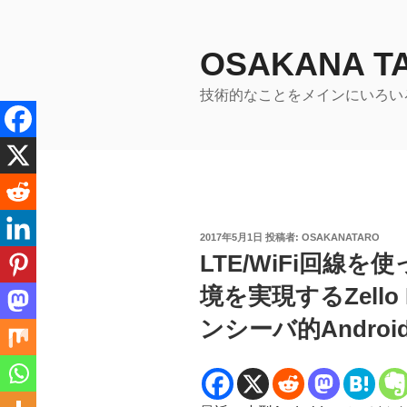
コ
ン
テ
OSAKANA 
ン
技術的なことをメインにいろい
ツ
へ
ス
キ
ッ
プ
投
2017年5月1日
投稿者:
OSAKANATARO
稿
LTE/WiFi回線
日:
境を実現するZello PT
ンシーバ的Androi