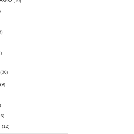
 ESP32
(10)
)
3)
)
(30)
(9)
)
6)
m
(12)