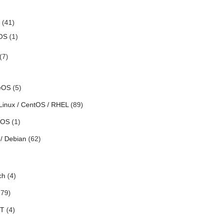
(41)
OS
(1)
(7)
eOS
(5)
Linux / CentOS / RHEL
(89)
h OS
(1)
/ Debian
(62)
ch
(4)
79)
oT
(4)