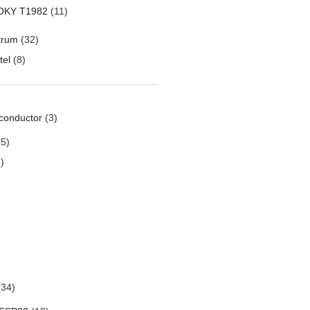
OKY T1982
(11)
trum
(32)
tel
(8)
conductor
(3)
5)
)
34)