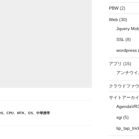
PBW
(2)
Web
(30)
Jquery Mob
SSL
(8)
wordpress
アプリ
(15)
アンチウイ
クラウドファ
サイトアーカ
AgendaVR
OS
、
CPU
、
MTK
、
OS
、
中華携帯
sgi
(5)
tip_tap_tric