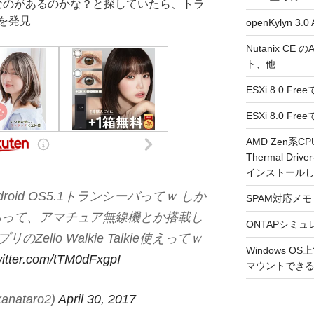
どんなのがあるのかな？と探していたら、トラ
を発見
openKylyn 
Nutanix CE
ト、他
ESXi 8.0 F
ESXi 8.0 
AMD Zen系CP
Thermal Driv
インストール
roid OS5.1トランシーバってｗ しか
SPAM対応メモ 2
あって、アマチュア無線機とか搭載し
ONTAPシミュ
のZello Walkie Talkie使えってｗ
Windows 
witter.com/tTM0dFxgpI
マウントできるよ
anataro2)
April 30, 2017