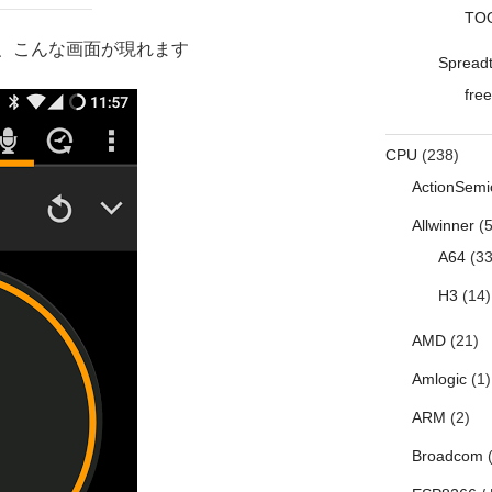
TO
、こんな画面が現れます
Spread
free
CPU
(238)
ActionSemi
Allwinner
(5
A64
(33
H3
(14)
AMD
(21)
Amlogic
(1)
ARM
(2)
Broadcom
(