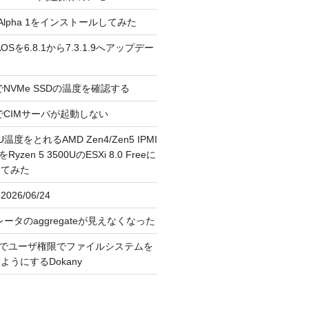
3.0 Alpha 1をインストールしてみた
 のAOSを6.8.1から7.3.1.9へアップデー
reeでNVMe SSDの温度を確認する
FreeでCIMサーバが起動しない
U温度をとれるAMD Zen4/Zen5 IPMI
erをRyzen 5 3500UのESXi 8.0 Freeに
してみた
026/06/24
レータのaggregateが見えなくなった
OS上でユーザ権限でファイルシステムを
うにするDokany