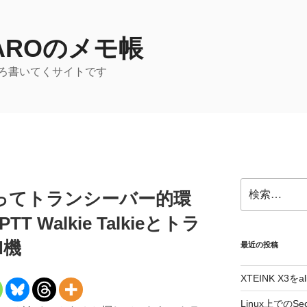
TAROのメモ帳
ろ書いてくサイトです
検
を使ってトランシーバー的環
索:
T Walkie Talkieとトラ
d機
最近の投稿
XTEINK X3をa
Linux上でのSe