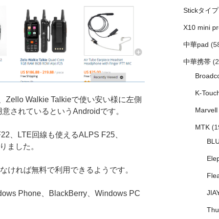
Stickタイプ
X10 mini pr
中華pad
(5
中華携帯
(2
Broadc
K-Touc
lo Walkie Talkieで使い安い様に左側
Marvell
意されているというAndroidです。
MTK
(1
F22、LTE回線も使えるALPS F25、
BL
ろありました。
Ele
なければ無料で利用できるようです。
Fle
JIA
s Phone、BlackBerry、Windows PC
Thu