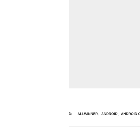
カ
ALLWINNER
、
ANDROID
、
ANDROID 
テ
ゴ
リ
ー