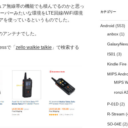
マチュア無線帯の機能でも積んでるのかと思っ
カテゴリー
バーみたいな環境をLTE回線/WiFi環境
アを使っているというものでした。
Android
(553)
けのアンテナでした。
anbox
(1)
GalaxyNex
essで「
zello walkie talkie
」で検索する
IS01
(3)
Kindle Fire
MIPS Andro
MIPS W
ronzi A
P-01D
(2)
R-Stream
(
SO-04E
(2)