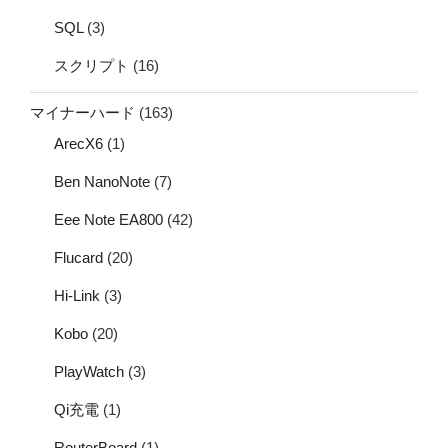
SQL
(3)
スクリプト
(16)
マイナーハード
(163)
ArecX6
(1)
Ben NanoNote
(7)
Eee Note EA800
(42)
Flucard
(20)
Hi-Link
(3)
Kobo
(20)
PlayWatch
(3)
Qi充電
(1)
RouterBoard
(1)