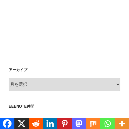
アーカイブ
ア
ー
カ
イ
EEENOTE仲間
ブ
yamdan 個人メモ