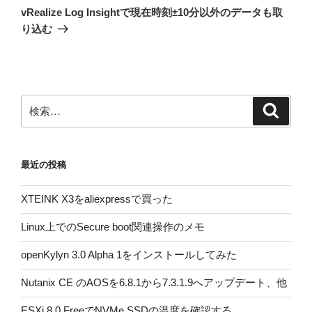
の
ー
vRealize Log Insightで現在時刻±10分以外のデータも取
投
シ
り込む
稿
ョ
ン
検
検
索
索:
最近の投稿
XTEINK X3をaliexpressで買った
Linux上でのSecure boot関連操作のメモ
openKylyn 3.0 Alpha 1をインストールしてみた
Nutanix CE のAOSを6.8.1から7.3.1.9へアップデート、他
ESXi 8.0 FreeでNVMe SSDの温度を確認する