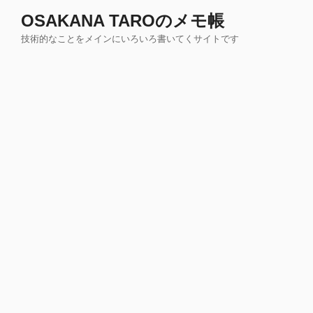
コ
OSAKANA TAROのメモ帳
ン
技術的なことをメインにいろいろ書いてくサイトです
テ
ン
ツ
へ
ス
キ
ッ
プ