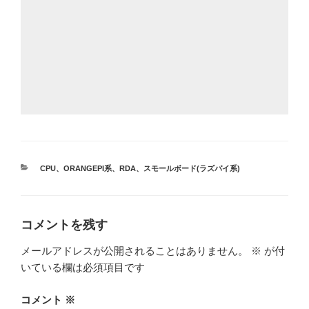
カ
CPU
、
ORANGEPI系
、
RDA
、
スモールボード(ラズパイ系)
テ
ゴ
リ
ー
コメントを残す
メールアドレスが公開されることはありません。
※
が付
いている欄は必須項目です
コメント
※