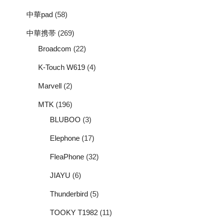
中華pad
(58)
中華携帯
(269)
Broadcom
(22)
K-Touch W619
(4)
Marvell
(2)
MTK
(196)
BLUBOO
(3)
Elephone
(17)
FleaPhone
(32)
JIAYU
(6)
Thunderbird
(5)
TOOKY T1982
(11)