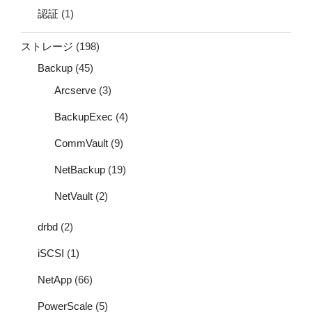
認証
(1)
ストレージ
(198)
Backup
(45)
Arcserve
(3)
BackupExec
(4)
CommVault
(9)
NetBackup
(19)
NetVault
(2)
drbd
(2)
iSCSI
(1)
NetApp
(66)
PowerScale
(5)