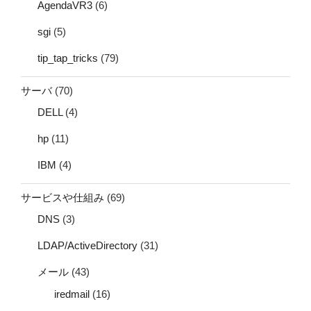
AgendaVR3
(6)
sgi
(5)
tip_tap_tricks
(79)
サーバ
(70)
DELL
(4)
hp
(11)
IBM
(4)
サービスや仕組み
(69)
DNS
(3)
LDAP/ActiveDirectory
(31)
メール
(43)
iredmail
(16)