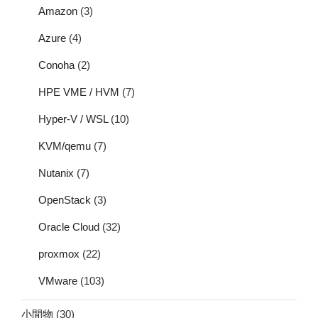
Amazon
(3)
Azure
(4)
Conoha
(2)
HPE VME / HVM
(7)
Hyper-V / WSL
(10)
KVM/qemu
(7)
Nutanix
(7)
OpenStack
(3)
Oracle Cloud
(32)
proxmox
(22)
VMware
(103)
小間物
(30)