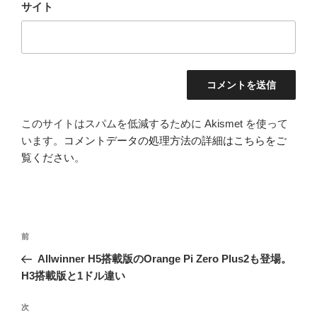
サイト
このサイトはスパムを低減するために Akismet を使って
います。
コメントデータの処理方法の詳細はこちらをご
覧ください
。
投
前
前
稿
の
Allwinner H5搭載版のOrange Pi Zero Plus2も登場。
ナ
投
H3搭載版と1ドル違い
ビ
稿
ゲ
次
次