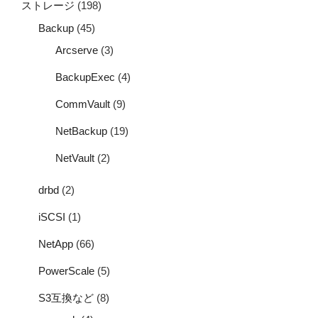
ストレージ
(198)
Backup
(45)
Arcserve
(3)
BackupExec
(4)
CommVault
(9)
NetBackup
(19)
NetVault
(2)
drbd
(2)
iSCSI
(1)
NetApp
(66)
PowerScale
(5)
S3互換など
(8)