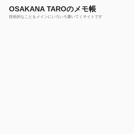
コ
OSAKANA TAROのメモ帳
ン
技術的なことをメインにいろいろ書いてくサイトです
テ
ン
ツ
へ
ス
キ
ッ
プ