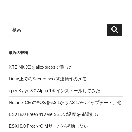
投
ー
稿
シ
ョ
ン
検
検
索
索:
最近の投稿
XTEINK X3をaliexpressで買った
Linux上でのSecure boot関連操作のメモ
openKylyn 3.0 Alpha 1をインストールしてみた
Nutanix CE のAOSを6.8.1から7.3.1.9へアップデート、他
ESXi 8.0 FreeでNVMe SSDの温度を確認する
ESXi 8.0 FreeでCIMサーバが起動しない