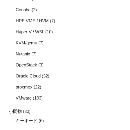
Conoha
(2)
HPE VME / HVM
(7)
Hyper-V / WSL
(10)
KVM/qemu
(7)
Nutanix
(7)
OpenStack
(3)
Oracle Cloud
(32)
proxmox
(22)
VMware
(103)
小間物
(30)
キーボード
(6)