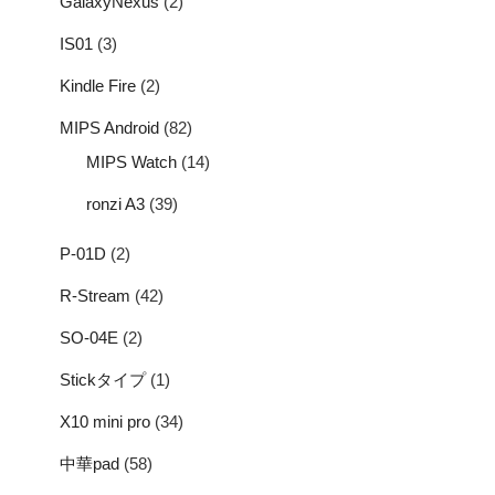
GalaxyNexus
(2)
IS01
(3)
Kindle Fire
(2)
MIPS Android
(82)
MIPS Watch
(14)
ronzi A3
(39)
P-01D
(2)
R-Stream
(42)
SO-04E
(2)
Stickタイプ
(1)
X10 mini pro
(34)
中華pad
(58)