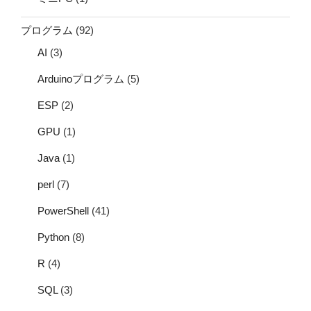
プログラム
(92)
AI
(3)
Arduinoプログラム
(5)
ESP
(2)
GPU
(1)
Java
(1)
perl
(7)
PowerShell
(41)
Python
(8)
R
(4)
SQL
(3)