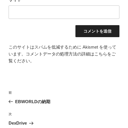
このサイトはスパムを低減するために Akismet を使って
います。
コメントデータの処理方法の詳細はこちらをご
覧ください
。
投
前
前
稿
の
EBWORLDの納期
ナ
投
ビ
稿
次
次
ゲ
の
DexDrive