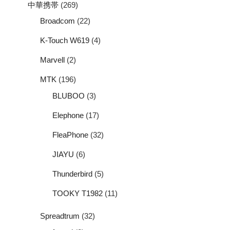
中華携帯
(269)
Broadcom
(22)
K-Touch W619
(4)
Marvell
(2)
MTK
(196)
BLUBOO
(3)
Elephone
(17)
FleaPhone
(32)
JIAYU
(6)
Thunderbird
(5)
TOOKY T1982
(11)
Spreadtrum
(32)