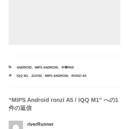
カ
ANDROID
、
MIPS ANDROID
、
中華PAD
テ
タ
IQQ M1
、
JZ4760
、
MIPS ANDROID
、
RONZI A5
ゴ
グ
リ
ー
“MIPS Android ronzi A5 / IQQ M1” への1
件の返信
riverRunner