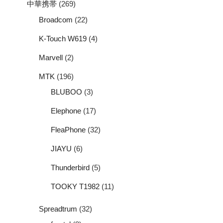
中華携帯
(269)
Broadcom
(22)
K-Touch W619
(4)
Marvell
(2)
MTK
(196)
BLUBOO
(3)
Elephone
(17)
FleaPhone
(32)
JIAYU
(6)
Thunderbird
(5)
TOOKY T1982
(11)
Spreadtrum
(32)