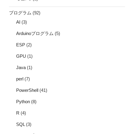
プログラム
(92)
AI
(3)
Arduinoプログラム
(5)
ESP
(2)
GPU
(1)
Java
(1)
perl
(7)
PowerShell
(41)
Python
(8)
R
(4)
SQL
(3)