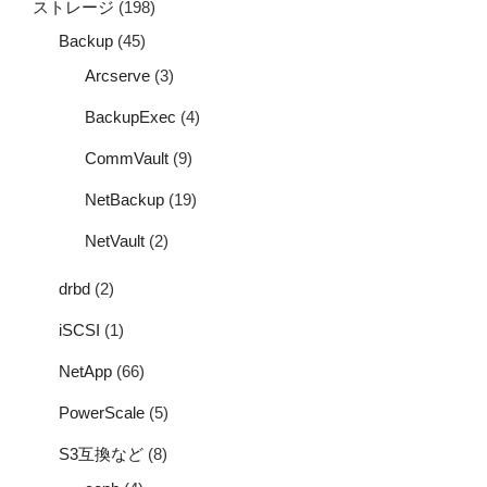
ストレージ
(198)
Backup
(45)
Arcserve
(3)
BackupExec
(4)
CommVault
(9)
NetBackup
(19)
NetVault
(2)
drbd
(2)
iSCSI
(1)
NetApp
(66)
PowerScale
(5)
S3互換など
(8)