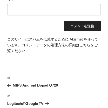
このサイトはスパムを低減するために Akismet を使って
います。
コメントデータの処理方法の詳細はこちらをご
覧ください
。
投
前
前
稿
の
MIPS Android Bopad Q720
ナ
投
ビ
稿
次
次
ゲ
の
LogitechのGoogle TV
投