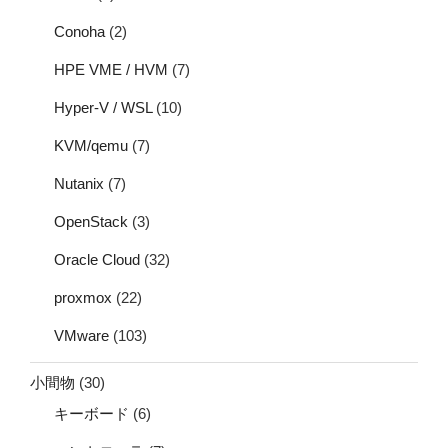
Conoha
(2)
HPE VME / HVM
(7)
Hyper-V / WSL
(10)
KVM/qemu
(7)
Nutanix
(7)
OpenStack
(3)
Oracle Cloud
(32)
proxmox
(22)
VMware
(103)
小間物
(30)
キーボード
(6)