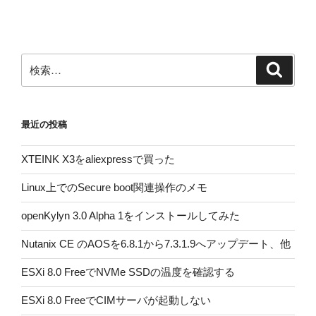
ー
稿
シ
ョ
ン
検
検
索
索:
最近の投稿
XTEINK X3をaliexpressで買った
Linux上でのSecure boot関連操作のメモ
openKylyn 3.0 Alpha 1をインストールしてみた
Nutanix CE のAOSを6.8.1から7.3.1.9へアップデート、他
ESXi 8.0 FreeでNVMe SSDの温度を確認する
ESXi 8.0 FreeでCIMサーバが起動しない