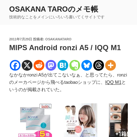
コ
OSAKANA TAROのメモ帳
ン
技術的なことをメインにいろいろ書いてくサイトです
テ
ン
ツ
投
2011年7月29日
投稿者:
OSAKANATARO
へ
稿
MIPS Android ronzi A5 / IQQ M1
ス
日:
キ
ッ
プ
なかなかronzi A5が出てこないなぁ、と思ってたら、ronzi
のメーカページから飛べるtaobaoショップに、
IQQ M1
と
いうのが掲載されていた。