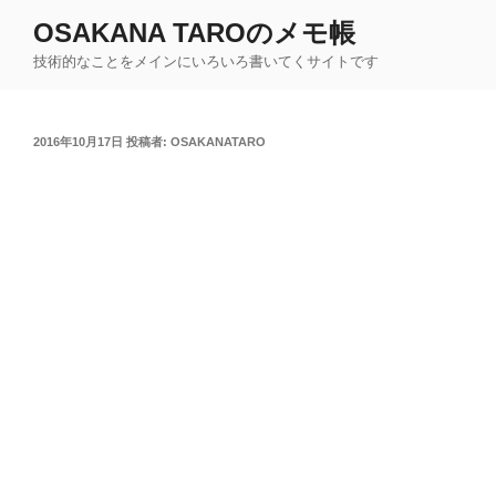
コ
OSAKANA TAROのメモ帳
ン
技術的なことをメインにいろいろ書いてくサイトです
テ
ン
ツ
投
2016年10月17日
投稿者:
OSAKANATARO
へ
稿
ス
日:
キ
ッ
プ