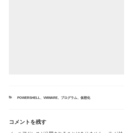
カ
POWERSHELL
、
VMWARE
、
プログラム
、
仮想化
テ
ゴ
リ
ー
コメントを残す