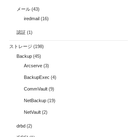
メール
(43)
iredmail
(16)
認証
(1)
ストレージ
(198)
Backup
(45)
Arcserve
(3)
BackupExec
(4)
CommVault
(9)
NetBackup
(19)
NetVault
(2)
drbd
(2)