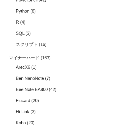
Python
(8)
R
(4)
SQL
(3)
スクリプト
(16)
マイナーハード
(163)
ArecX6
(1)
Ben NanoNote
(7)
Eee Note EA800
(42)
Flucard
(20)
Hi-Link
(3)
Kobo
(20)