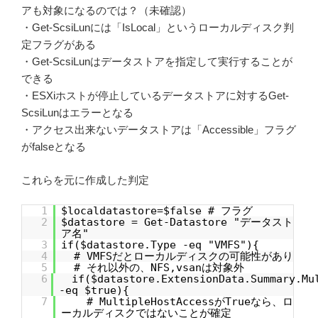
アも対象になるのでは？（未確認）
・Get-ScsiLunには「IsLocal」というローカルディスク判
定フラグがある
・Get-ScsiLunはデータストアを指定して実行することが
できる
・ESXiホストが停止しているデータストアに対するGet-
ScsiLunはエラーとなる
・アクセス出来ないデータストアは「Accessible」フラグ
がfalseとなる
これらを元に作成した判定
1
$localdatastore=$false # フラグ
2
$datastore = Get-Datastore "データスト
ア名"
3
if($datastore.Type -eq "VMFS"){
4
# VMFSだとローカルディスクの可能性があり
5
# それ以外の、NFS,vsanは対象外
6
if($datastore.ExtensionData.Summary.Mu
-eq $true){
7
# MultipleHostAccessがTrueなら、ロ
ーカルディスクではないことが確定