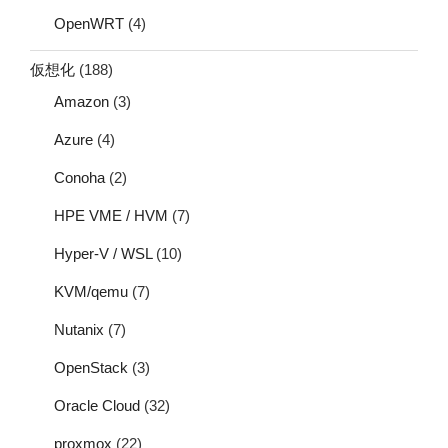
OpenWRT
(4)
仮想化
(188)
Amazon
(3)
Azure
(4)
Conoha
(2)
HPE VME / HVM
(7)
Hyper-V / WSL
(10)
KVM/qemu
(7)
Nutanix
(7)
OpenStack
(3)
Oracle Cloud
(32)
proxmox
(22)