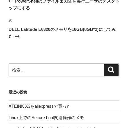
PowerShellのファイル出力先を実行ユーザのデスクト
ナ
投
ップにする
ビ
稿
ゲ
次
次
の
ー
DELL Latitude E6320のメモリを16GB(8GB*2)にしてみ
投
シ
た
稿
ョ
ン
検
検
索
索:
最近の投稿
XTEINK X3をaliexpressで買った
Linux上でのSecure boot関連操作のメモ