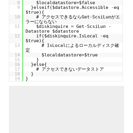
8
$localdatastore=$false
9
}elseif($datastore.Accessible -eq
$true){
10
# アクセスできるならGet-ScsiLunがエ
ラーにならない
11
$diskinquire = Get-ScsiLun -
Datastore $datastore
12
if($diskinquire.IsLocal -eq
$true){
13
# IsLocalによるローカルディスク確
定
14
$localdatastore=$true
15
}
16
}else{
17
# アクセスできないデータストア
18
}
19
}