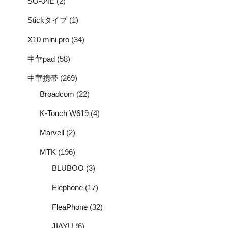
SO-04E
(2)
Stickタイプ
(1)
X10 mini pro
(34)
中華pad
(58)
中華携帯
(269)
Broadcom
(22)
K-Touch W619
(4)
Marvell
(2)
MTK
(196)
BLUBOO
(3)
Elephone
(17)
FleaPhone
(32)
JIAYU
(6)