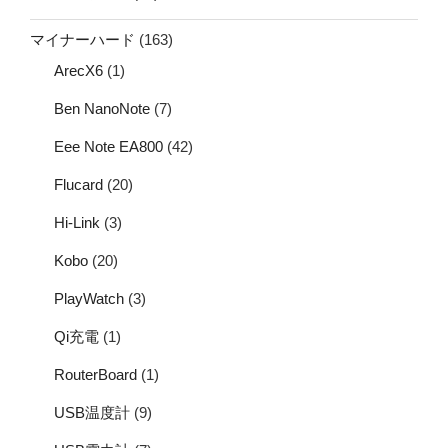
マイナーハード
(163)
ArecX6
(1)
Ben NanoNote
(7)
Eee Note EA800
(42)
Flucard
(20)
Hi-Link
(3)
Kobo
(20)
PlayWatch
(3)
Qi充電
(1)
RouterBoard
(1)
USB温度計
(9)