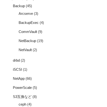
Backup
(45)
Arcserve
(3)
BackupExec
(4)
CommVault
(9)
NetBackup
(19)
NetVault
(2)
drbd
(2)
iSCSI
(1)
NetApp
(66)
PowerScale
(5)
S3互換など
(8)
ceph
(4)