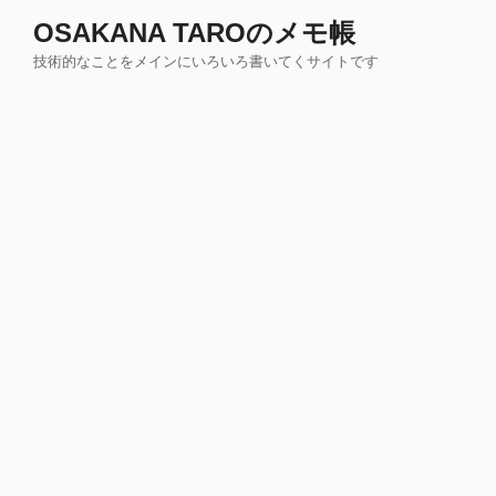
コ
OSAKANA TAROのメモ帳
ン
技術的なことをメインにいろいろ書いてくサイトです
テ
ン
ツ
へ
ス
キ
ッ
プ