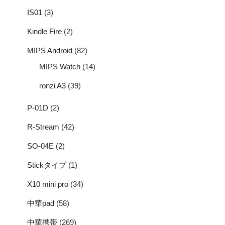
IS01
(3)
Kindle Fire
(2)
MIPS Android
(82)
MIPS Watch
(14)
ronzi A3
(39)
P-01D
(2)
R-Stream
(42)
SO-04E
(2)
Stickタイプ
(1)
X10 mini pro
(34)
中華pad
(58)
中華携帯
(269)