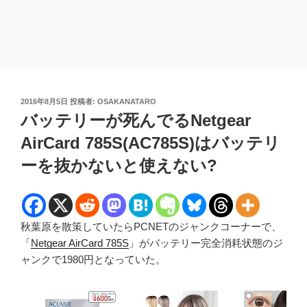
投
2016年8月5日
投稿者:
OSAKANATARO
稿
バッテリーが死んでるNetgear
日:
AirCard 785S(AC785S)はバッテリ
ーを抜かないと使えない?
秋葉原を散策していたらPCNETのジャンクコーナーで、
「
Netgear AirCard 785S
」がバッテリー完全消耗状態のジ
ャンクで1980円となっていた。