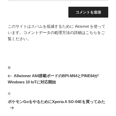
このサイトはスパムを低減するために Akismet を使って
います。
コメントデータの処理方法の詳細はこちらをご
覧ください
。
投
前
前
稿
の
Allwinner A64搭載ボードのBPI-M64とPINE64が
ナ
投
Windows 10 IoTに対応開始
ビ
稿
ゲ
次
次
の
ー
ポケモンGoをやるためにXperia A SO-04Eを買ってみた
投
シ
稿
ョ