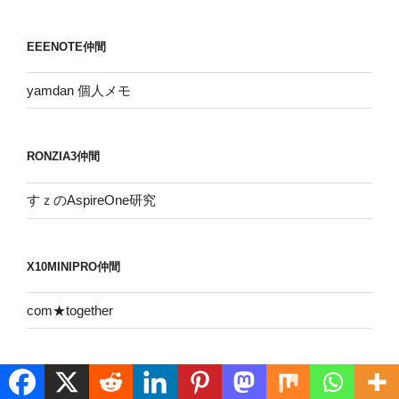
カ
イ
EEENOTE仲間
ブ
yamdan 個人メモ
RONZIA3仲間
すｚのAspireOne研究
X10MINIPRO仲間
com★together