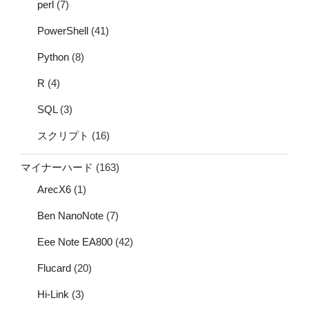
perl
(7)
PowerShell
(41)
Python
(8)
R
(4)
SQL
(3)
スクリプト
(16)
マイナーハード
(163)
ArecX6
(1)
Ben NanoNote
(7)
Eee Note EA800
(42)
Flucard
(20)
Hi-Link
(3)