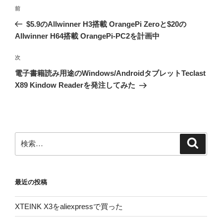
投
前
前
稿
の
$5.9のAllwinner H3搭載 OrangePi Zeroと$20の
ナ
投
Allwinner H64搭載 OrangePi-PC2を計画中
ビ
稿
ゲ
次
次
の
ー
電子書籍読み用途のWindows/AndroidタブレットTeclast
投
シ
X89 Kindow Readerを発注してみた
稿
ョ
ン
検
検
索
索:
最近の投稿
XTEINK X3をaliexpressで買った