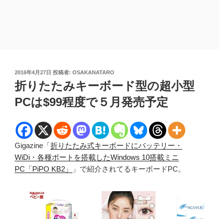
投
2016年4月27日
投稿者:
OSAKANATARO
稿
折りたたみキーボード型の超小型
日:
PCは$99程度で５月発売予定
Gigazine「
折りたたみ式キーボードにバッテリー・
WiDi・各種ポートを搭載したWindows 10搭載ミニ
PC「PiPO KB2」
」で紹介されてるキーボードPC。