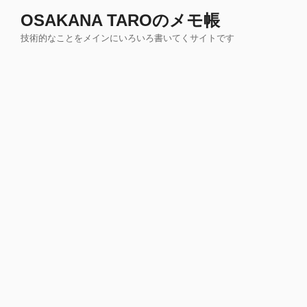
コ
OSAKANA TAROのメモ帳
ン
技術的なことをメインにいろいろ書いてくサイトです
テ
ン
ツ
へ
ス
キ
ッ
プ