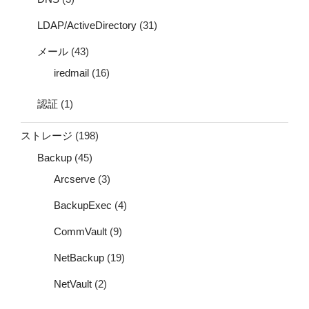
LDAP/ActiveDirectory
(31)
メール
(43)
iredmail
(16)
認証
(1)
ストレージ
(198)
Backup
(45)
Arcserve
(3)
BackupExec
(4)
CommVault
(9)
NetBackup
(19)
NetVault
(2)