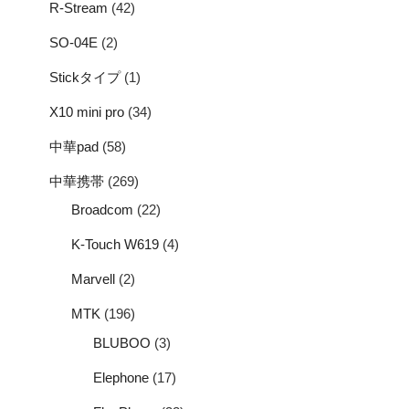
R-Stream
(42)
SO-04E
(2)
Stickタイプ
(1)
X10 mini pro
(34)
中華pad
(58)
中華携帯
(269)
Broadcom
(22)
K-Touch W619
(4)
Marvell
(2)
MTK
(196)
BLUBOO
(3)
Elephone
(17)