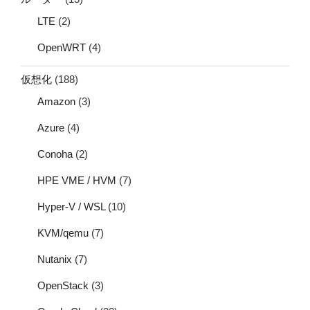
LTE
(2)
OpenWRT
(4)
仮想化
(188)
Amazon
(3)
Azure
(4)
Conoha
(2)
HPE VME / HVM
(7)
Hyper-V / WSL
(10)
KVM/qemu
(7)
Nutanix
(7)
OpenStack
(3)