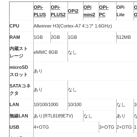
OPi-
OPi-
OPi
OPi-
OPi
O
OPi2
PLUS
PLUS2
mini2
PC
Lite
CPU
Allwinner H3(Cortex-A7 4コア 1.6GHz)
RAM
1GB
2GB
1GB
512MB
内蔵スト
eMMC 8GB
なし
レージ
microSD
あり
スロット
SATAコネ
あり
なし
クタ
LAN
10/100/1000
10/100
なし
1
無線LAN
あり(RTL8189ETV)
なし
あり
USB
4+OTG
3+OTG
2+OTG
1