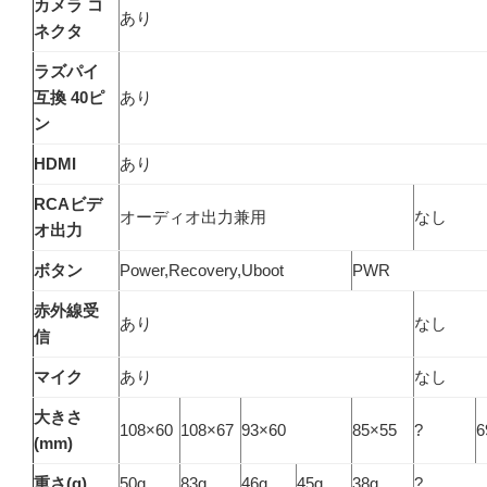
カメラ コ
あり
ネクタ
ラズパイ
互換 40ピ
あり
ン
HDMI
あり
RCAビデ
オーディオ出力兼用
なし
オ出力
ボタン
Power,Recovery,Uboot
PWR
赤外線受
あり
なし
信
マイク
あり
なし
大きさ
108×60
108×67
93×60
85×55
?
6
(mm)
重さ(g)
50g
83g
46g
45g
38g
?