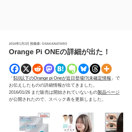
投
2016年1月2日
投稿者:
OSAKANATARO
稿
Orange Pi ONEの詳細が出た！
日:
「
$10以下のOrange pi Oneが近日登場!?(未確定情報
」で
お伝えしたものの詳細情報が出てきました。
2016/01/26 まだ販売は開始されていないもの
製品ページ
が公開されたので、スペック表を更新しました。