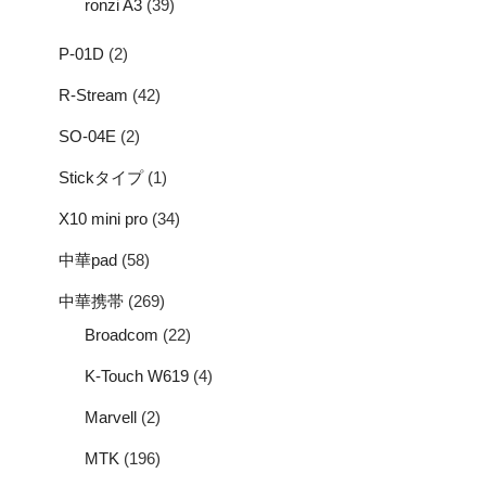
ronzi A3
(39)
P-01D
(2)
R-Stream
(42)
SO-04E
(2)
Stickタイプ
(1)
X10 mini pro
(34)
中華pad
(58)
中華携帯
(269)
Broadcom
(22)
K-Touch W619
(4)
Marvell
(2)
MTK
(196)