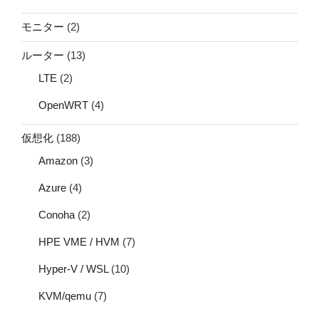
モニター
(2)
ルーター
(13)
LTE
(2)
OpenWRT
(4)
仮想化
(188)
Amazon
(3)
Azure
(4)
Conoha
(2)
HPE VME / HVM
(7)
Hyper-V / WSL
(10)
KVM/qemu
(7)