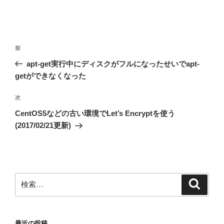
投
前
前
稿
の
apt-get実行中にディスクがフルになったせいでapt-
ナ
投
getができなくなった
ビ
稿
ゲ
次
次
の
ー
CentOS5などの古い環境でLet’s Encryptを使う
投
シ
(2017/02/21更新)
稿
ョ
ン
検
検
索
索:
最近の投稿