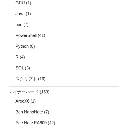
GPU
(1)
Java
(1)
perl
(7)
PowerShell
(41)
Python
(8)
R
(4)
SQL
(3)
スクリプト
(16)
マイナーハード
(163)
ArecX6
(1)
Ben NanoNote
(7)
Eee Note EA800
(42)