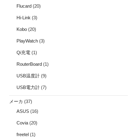
Flucard
(20)
Hi-Link
(3)
Kobo
(20)
PlayWatch
(3)
Qi充電
(1)
RouterBoard
(1)
USB温度計
(9)
USB電力計
(7)
メーカ
(37)
ASUS
(16)
Covia
(20)
freetel
(1)