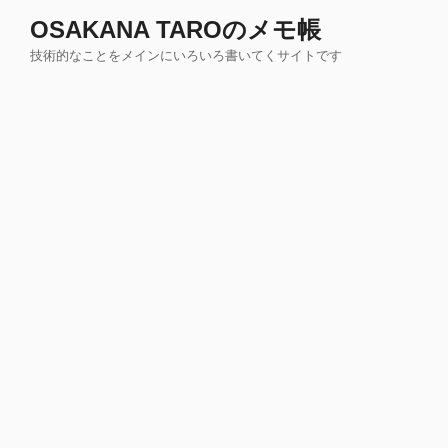
コ
OSAKANA TAROのメモ帳
ン
技術的なことをメインにいろいろ書いてくサイトです
テ
ン
ツ
へ
ス
キ
ッ
プ