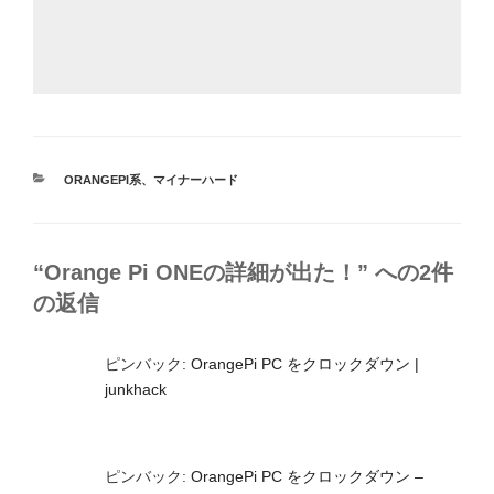
カ
ORANGEPI系
、
マイナーハード
テ
ゴ
リ
ー
“Orange Pi ONEの詳細が出た！” への2件
の返信
ピンバック:
OrangePi PC をクロックダウン |
junkhack
ピンバック:
OrangePi PC をクロックダウン –