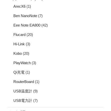
ArecX6
(1)
Ben NanoNote
(7)
Eee Note EA800
(42)
Flucard
(20)
Hi-Link
(3)
Kobo
(20)
PlayWatch
(3)
Qi充電
(1)
RouterBoard
(1)
USB温度計
(9)
USB電力計
(7)