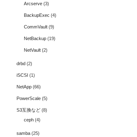
Arcserve
(3)
BackupExec
(4)
CommVault
(9)
NetBackup
(19)
NetVault
(2)
drbd
(2)
iSCSI
(1)
NetApp
(66)
PowerScale
(5)
S3互換など
(8)
ceph
(4)
samba
(25)