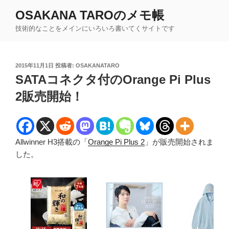
コ
OSAKANA TAROのメモ帳
ン
技術的なことをメインにいろいろ書いてくサイトです
テ
ン
ツ
投
2015年11月1日
投稿者:
OSAKANATARO
へ
稿
SATAコネクタ付のOrange Pi Plus
ス
日:
キ
2販売開始！
ッ
プ
Allwinner H3搭載の「
Orange Pi Plus 2
」が販売開始されま
した。