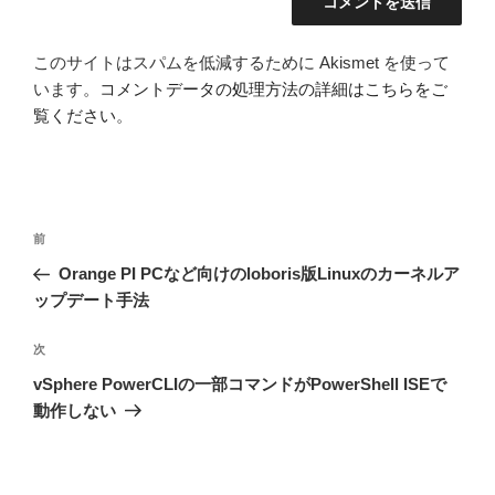
このサイトはスパムを低減するために Akismet を使って
います。
コメントデータの処理方法の詳細はこちらをご
覧ください
。
投
前
前
稿
の
Orange PI PCなど向けのloboris版Linuxのカーネルア
ナ
投
ップデート手法
ビ
稿
ゲ
次
次
の
ー
vSphere PowerCLIの一部コマンドがPowerShell ISEで
投
シ
動作しない
稿
ョ
ン