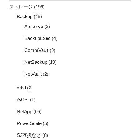
ストレージ
(198)
Backup
(45)
Arcserve
(3)
BackupExec
(4)
CommVault
(9)
NetBackup
(19)
NetVault
(2)
drbd
(2)
iSCSI
(1)
NetApp
(66)
PowerScale
(5)
S3互換など
(8)