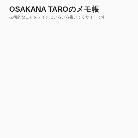
コ
OSAKANA TAROのメモ帳
ン
技術的なことをメインにいろいろ書いてくサイトです
テ
ン
ツ
へ
ス
キ
ッ
プ