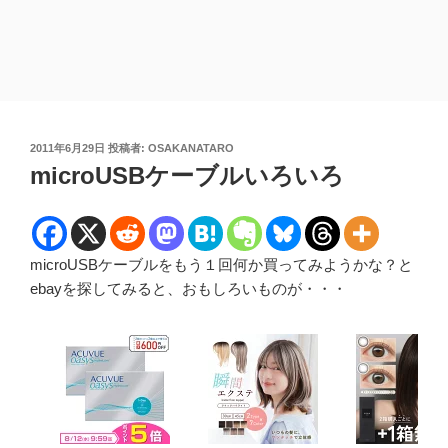
投
2011年6月29日
投稿者:
OSAKANATARO
稿
microUSBケーブルいろいろ
日:
microUSBケーブルをもう１回何か買ってみようかな？と
ebayを探してみると、おもしろいものが・・・