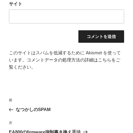
サイト
このサイトはスパムを低減するために Akismet を使って
います。
コメントデータの処理方法の詳細はこちらをご
覧ください
。
投
前
前
稿
の
なつかしのSPAM
ナ
投
ビ
稿
次
次
ゲ
の
EA800のfirmware強制書き換え手法