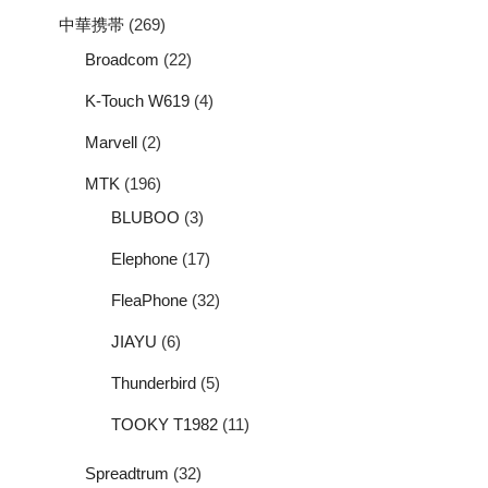
中華携帯
(269)
Broadcom
(22)
K-Touch W619
(4)
Marvell
(2)
MTK
(196)
BLUBOO
(3)
Elephone
(17)
FleaPhone
(32)
JIAYU
(6)
Thunderbird
(5)
TOOKY T1982
(11)
Spreadtrum
(32)