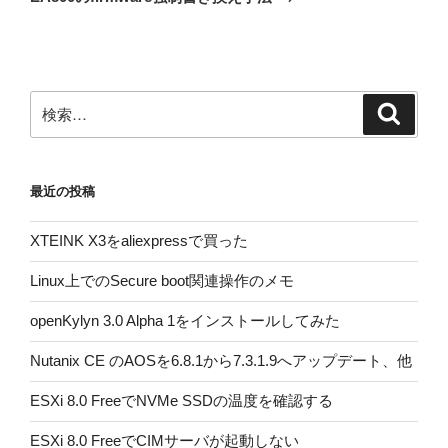
投
ー
稿
シ
ョ
ン
検
検
索
索:
最近の投稿
XTEINK X3をaliexpressで買った
Linux上でのSecure boot関連操作のメモ
openKylyn 3.0 Alpha 1をインストールしてみた
Nutanix CE のAOSを6.8.1から7.3.1.9へアップデート、他
ESXi 8.0 FreeでNVMe SSDの温度を確認する
ESXi 8.0 FreeでCIMサーバが起動しない