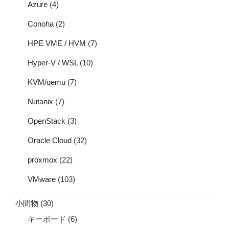
Azure
(4)
Conoha
(2)
HPE VME / HVM
(7)
Hyper-V / WSL
(10)
KVM/qemu
(7)
Nutanix
(7)
OpenStack
(3)
Oracle Cloud
(32)
proxmox
(22)
VMware
(103)
小間物
(30)
キーボード
(6)