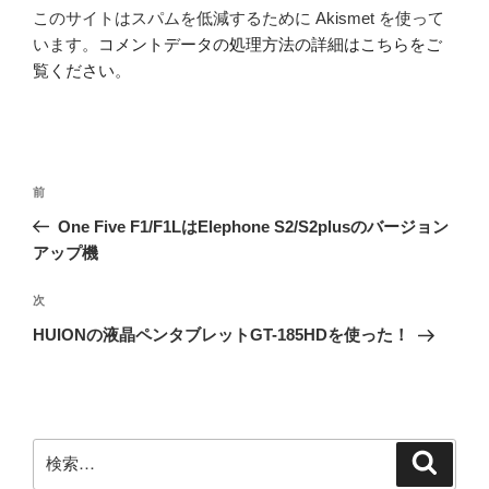
このサイトはスパムを低減するために Akismet を使って
います。
コメントデータの処理方法の詳細はこちらをご
覧ください
。
投
前
前
稿
の
One Five F1/F1LはElephone S2/S2plusのバージョン
ナ
投
アップ機
ビ
稿
ゲ
次
次
の
ー
HUIONの液晶ペンタブレットGT-185HDを使った！
投
シ
稿
ョ
ン
検
検
索
索: