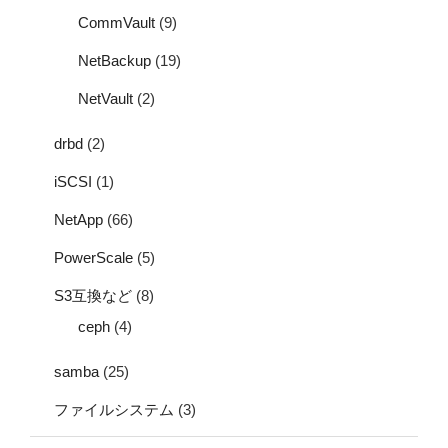
CommVault
(9)
NetBackup
(19)
NetVault
(2)
drbd
(2)
iSCSI
(1)
NetApp
(66)
PowerScale
(5)
S3互換など
(8)
ceph
(4)
samba
(25)
ファイルシステム
(3)