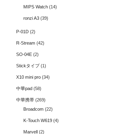
MIPS Watch
(14)
ronzi A3
(39)
P-01D
(2)
R-Stream
(42)
SO-04E
(2)
Stickタイプ
(1)
X10 mini pro
(34)
中華pad
(58)
中華携帯
(269)
Broadcom
(22)
K-Touch W619
(4)
Marvell
(2)