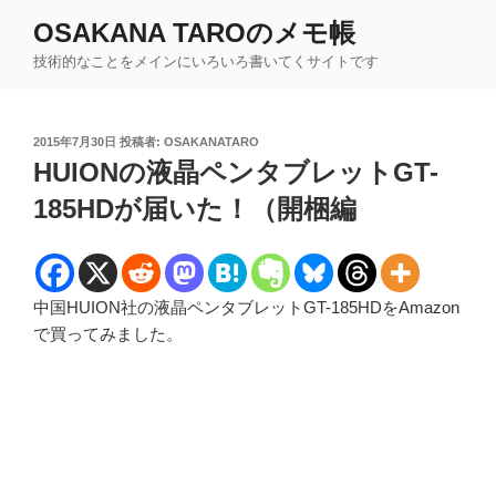
コ
OSAKANA TAROのメモ帳
ン
技術的なことをメインにいろいろ書いてくサイトです
テ
ン
ツ
投
2015年7月30日
投稿者:
OSAKANATARO
へ
稿
HUIONの液晶ペンタブレットGT-
ス
日:
キ
185HDが届いた！（開梱編
ッ
プ
中国HUION社の液晶ペンタブレットGT-185HDをAmazon
で買ってみました。