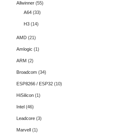
Allwinner
(55)
A64
(33)
H3
(14)
AMD
(21)
Amlogic
(1)
ARM
(2)
Broadcom
(34)
ESP8266 / ESP32
(10)
HiSilicon
(1)
Intel
(46)
Leadcore
(3)
Marvell
(1)