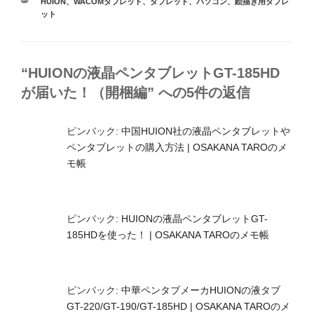
カ
HUION
、
WACOMタブレット
、
タブレット
、
パソコン
、
絵描き用タブレ
テ
ット
ゴ
リ
ー
“HUIONの液晶ペンタブレットGT-185HD
が届いた！（開梱編” への5件の返信
ピンバック:
中国HUION社の液晶ペンタブレットや
ペンタブレットの購入方法 | OSAKANA TAROのメ
モ帳
ピンバック:
HUIONの液晶ペンタブレットGT-
185HDを使った！ | OSAKANA TAROのメモ帳
ピンバック:
中華ペンタブメーカHUIONの液タブ
GT-220/GT-190/GT-185HD | OSAKANA TAROのメ