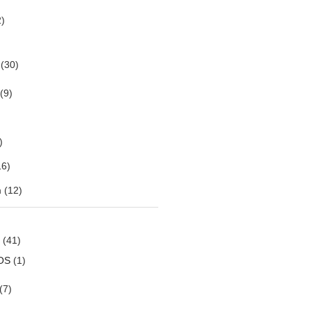
)
(30)
(9)
)
6)
m
(12)
(41)
OS
(1)
(7)