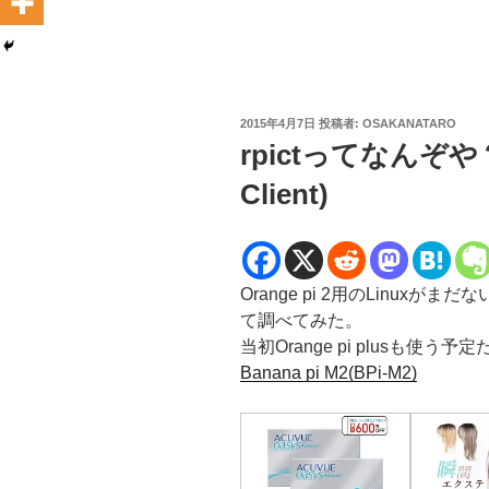
投
2015年4月7日
投稿者:
OSAKANATARO
稿
rpictってなんぞや？(R
日:
Client)
Orange pi 2用のLinuxがま
て調べてみた。
当初Orange pi plusも使う予
Banana pi M2(BPi-M2)