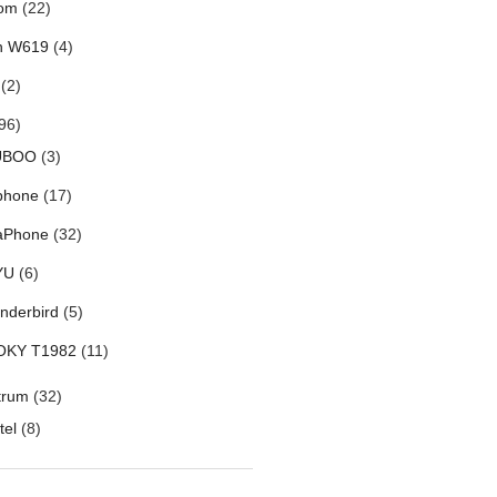
om
(22)
h W619
(4)
(2)
96)
UBOO
(3)
phone
(17)
aPhone
(32)
YU
(6)
nderbird
(5)
OKY T1982
(11)
trum
(32)
tel
(8)