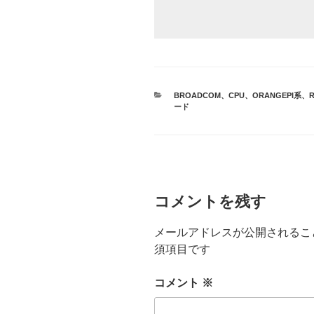
カ
BROADCOM
、
CPU
、
ORANGEPI系
、
R
テ
ード
ゴ
リ
ー
コメントを残す
メールアドレスが公開されるこ
須項目です
コメント
※