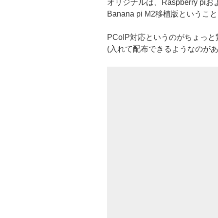
オリジナルは、Raspberry piお
Banana pi M2移植版という
PCoIP対応というのがちょっ
(入れて配布できるようなのが