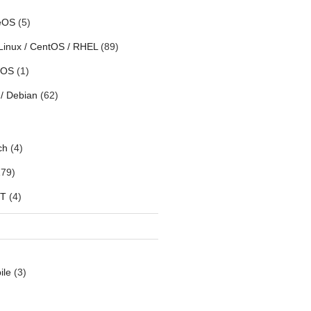
eOS
(5)
Linux / CentOS / RHEL
(89)
h OS
(1)
/ Debian
(62)
ch
(4)
79)
oT
(4)
ile
(3)