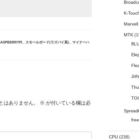
Broadc
K-Touc
Marvell
MTK
(1
ASPBERRYPI
、
スモールボード(ラズパイ系)
、
マイナーハ
BL
Ele
Fle
JIA
Thu
TO
とはありません。
※
が付いている欄は必
Spread
free
CPU
(238)