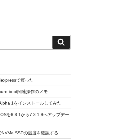
検
索
liexpressで買った
cure boot関連操作のメモ
3.0 Alpha 1をインストールしてみた
 のAOSを6.8.1から7.3.1.9へアップデー
reeでNVMe SSDの温度を確認する