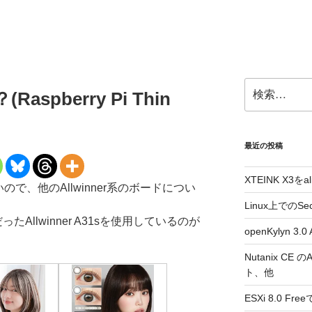
検
aspberry Pi Thin
索:
最近の投稿
XTEINK X3をa
だないので、他のAllwinner系のボードについ
Linux上でのSe
定だったAllwinner A31sを使用しているのが
openKylyn 
Nutanix CE
ト、他
ESXi 8.0 F