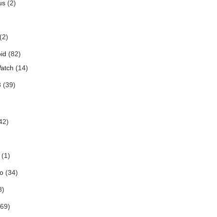
us
(2)
(2)
id
(82)
atch
(14)
3
(39)
42)
(1)
o
(34)
8)
69)