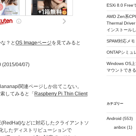
ESXi 8.0 
AMD Zen系CP
Thermal Driv
インストール
SPAM対応メモ 2
かな？と
OS Imageページ
を見てみると
ONTAPシミュ
Windows 
 (2015/04/07)
マウントできるよ
てもBananapi関連ページしか出てこない。
検索してみると「
Raspberry Pi Thin Client
カテゴリー
Android
(553)
x),SPICE(RedHat)などに対応したクライアントソ
anbox
(1)
化したディストリビューションで