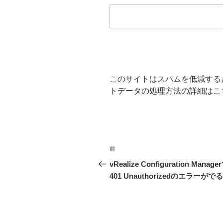
このサイトはスパムを低減するため
トデータの処理方法の詳細はこ
投
前
前
稿
の
vRealize Configuration Manage
投
401 Unauthorizedのエラーがでる
ナ
稿
ビ
ゲ