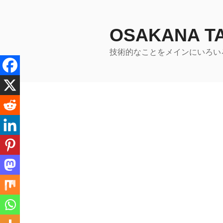
コ
ン
テ
OSAKANA 
ン
技術的なことをメインにいろい
ツ
へ
ス
キ
ッ
プ