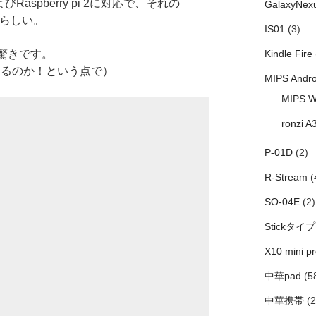
よびRaspberry pi 2に対応で、それの
GalaxyNex
ことらしい。
IS01
(3)
と驚きです。
Kindle Fire
あるのか！という点で）
MIPS Andro
MIPS W
ronzi A
P-01D
(2)
R-Stream
(
SO-04E
(2)
Stickタイプ
X10 mini pr
中華pad
(5
中華携帯
(2