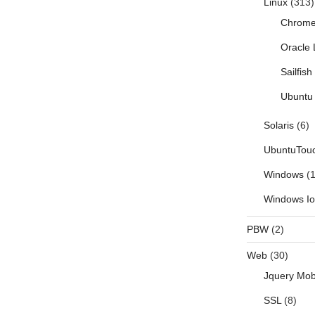
Linux
(313)
Chrom
Oracle 
Sailfis
Ubuntu 
Solaris
(6)
UbuntuTou
Windows
(1
Windows I
PBW
(2)
Web
(30)
Jquery Mob
SSL
(8)