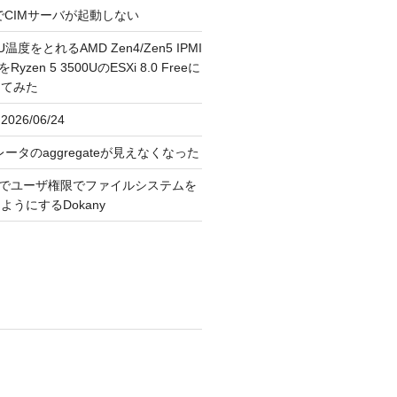
FreeでCIMサーバが起動しない
U温度をとれるAMD Zen4/Zen5 IPMI
erをRyzen 5 3500UのESXi 8.0 Freeに
してみた
026/06/24
レータのaggregateが見えなくなった
OS上でユーザ権限でファイルシステムを
うにするDokany