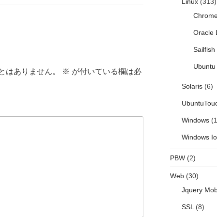
Linux
(313)
Chrom
Oracle 
Sailfis
Ubuntu 
とはありません。
※
が付いている欄は必
Solaris
(6)
UbuntuTou
Windows
(1
Windows I
PBW
(2)
Web
(30)
Jquery Mob
SSL
(8)