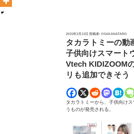
投
2015年3月13日
投稿者:
OSAKANATARO
稿
タカラトミーの動
日:
子供向けスマートウォ
Vtech KIDIZ
リも追加できそう
タカラトミーから、子供向けス
うものが発売される。