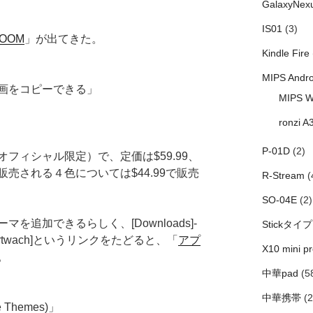
GalaxyNex
IS01
(3)
ZOOM
」が出てきた。
Kindle Fire
MIPS Andro
画をコピーできる」
MIPS W
ronzi A
P-01D
(2)
フィシャル限定）で、定価は$59.99、
売される４色については$44.99で販売
R-Stream
(
SO-04E
(2)
を追加できるらしく、[Downloads]-
Stickタイプ
om Smartwach]というリンクをたどると、「
アプ
X10 mini pr
。
中華pad
(5
中華携帯
(2
Themes)」