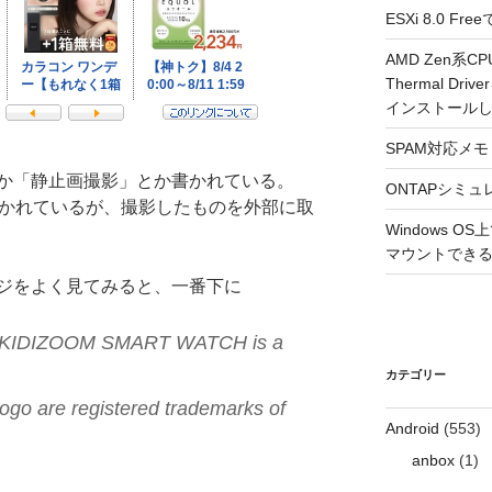
ESXi 8.0 
AMD Zen系CP
Thermal Driv
インストール
SPAM対応メモ 2
か「静止画撮影」とか書かれている。
ONTAPシミュ
書かれているが、撮影したものを外部に取
Windows 
マウントできるよ
ジをよく見てみると、一番下に
ed. KIDIZOOM SMART WATCH is a
カテゴリー
o are registered trademarks of
Android
(553)
anbox
(1)