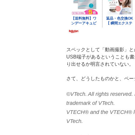
スペックとして「動画撮影」と
USB端子があるということも
り出せるか明言されていない。
さて、どうしたものかと、ペー
©VTech. All rights reserv
trademark of VTech.
VTECH® and the VTECH® log
VTech.