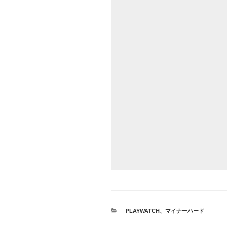
カ
PLAYWATCH
、
マイナーハード
テ
ゴ