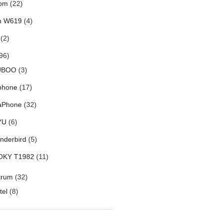
om
(22)
h W619
(4)
(2)
96)
UBOO
(3)
phone
(17)
aPhone
(32)
YU
(6)
nderbird
(5)
OKY T1982
(11)
trum
(32)
tel
(8)