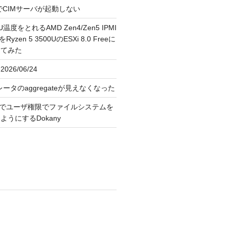
FreeでCIMサーバが起動しない
U温度をとれるAMD Zen4/Zen5 IPMI
erをRyzen 5 3500UのESXi 8.0 Freeに
してみた
026/06/24
レータのaggregateが見えなくなった
OS上でユーザ権限でファイルシステムを
うにするDokany