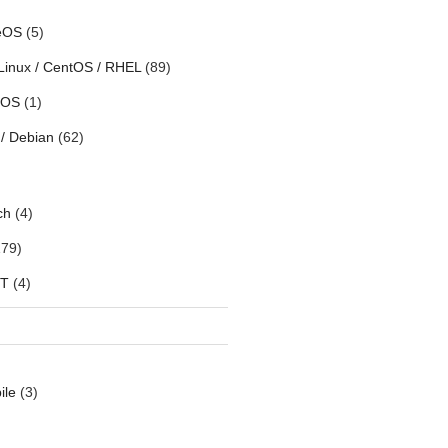
eOS
(5)
Linux / CentOS / RHEL
(89)
h OS
(1)
/ Debian
(62)
ch
(4)
79)
oT
(4)
ile
(3)