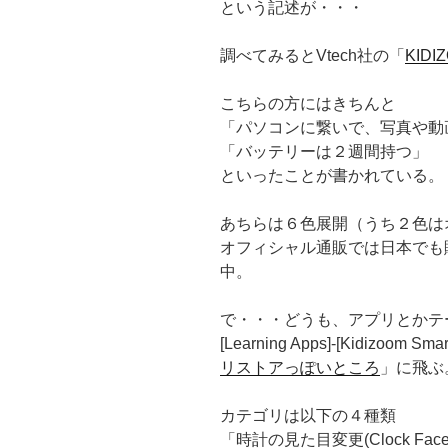
という記述が・・・
調べてみるとVtech社の「
KIDI
こちらの方にはきちんと
「パソコンに繋いで、写真や動
「バッテリーは２週間持つ」
といったことが書かれている。
あちらは６色展開（うち２色はオ
オフィシャル通販では日本でも販
中。
で・・・どうも、アプリとかテーマ
[Learning Apps]-[Kidizo
リストアっぽいところ
」に飛ぶ
カテゴリは以下の４種類
「時計の見た目変更(Clock Face 