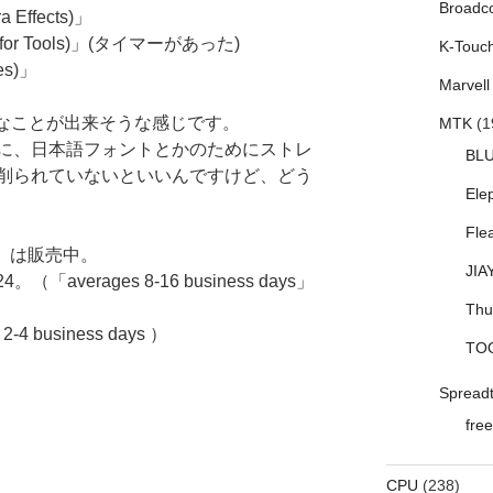
Broadc
ffects)」
or Tools)」(タイマーがあった)
K-Touc
s)」
Marvell
ろんなことが出来そうな感じです。
MTK
(1
に、日本語フォントとかのためにストレ
BL
削られていないといいんですけど、どう
Ele
Fle
版」は販売中。
JIA
averages 8-16 business days」
Thu
4 business days ）
TO
Spread
free
CPU
(238)