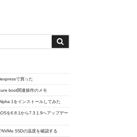
検
索
liexpressで買った
cure boot関連操作のメモ
3.0 Alpha 1をインストールしてみた
 のAOSを6.8.1から7.3.1.9へアップデー
reeでNVMe SSDの温度を確認する