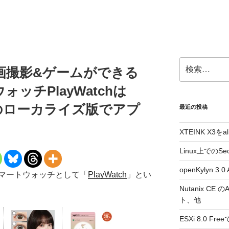
検
画撮影&ゲームができる
索:
ッチPlayWatchは
OOMのローカライズ版でアプ
最近の投稿
XTEINK X3をa
Linux上でのSe
openKylyn 
マートウォッチとして「
PlayWatch
」とい
Nutanix CE
ト、他
ESXi 8.0 F