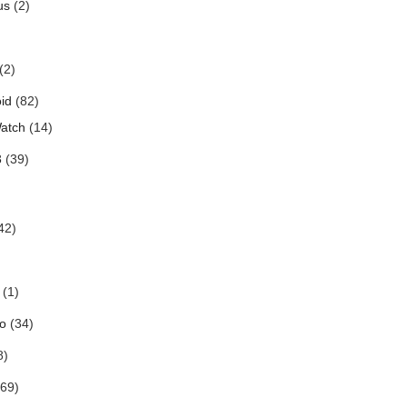
us
(2)
(2)
id
(82)
atch
(14)
3
(39)
42)
(1)
o
(34)
8)
69)