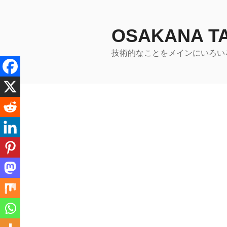
コ
ン
テ
OSAKANA 
ン
技術的なことをメインにいろい
ツ
へ
ス
キ
ッ
プ