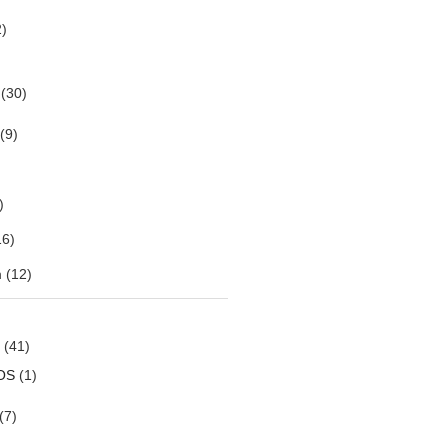
)
(30)
(9)
)
6)
m
(12)
(41)
OS
(1)
(7)