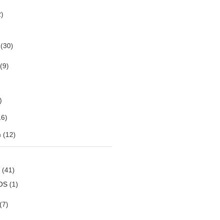
)
(30)
(9)
)
6)
m
(12)
(41)
OS
(1)
(7)