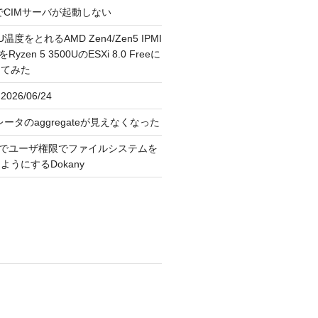
FreeでCIMサーバが起動しない
U温度をとれるAMD Zen4/Zen5 IPMI
erをRyzen 5 3500UのESXi 8.0 Freeに
してみた
026/06/24
レータのaggregateが見えなくなった
OS上でユーザ権限でファイルシステムを
うにするDokany