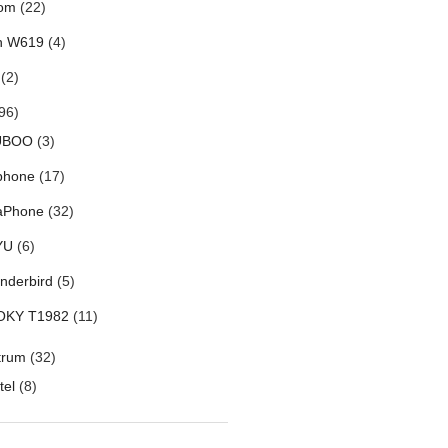
om
(22)
h W619
(4)
(2)
96)
UBOO
(3)
phone
(17)
aPhone
(32)
YU
(6)
nderbird
(5)
OKY T1982
(11)
trum
(32)
tel
(8)