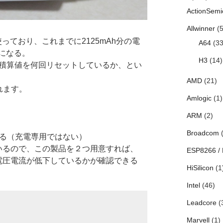
ActionSemi
Allwinner
(5
4A使っており、これまでに2125mAh分の電
A64
(33
になる。
H3
(14)
う積算値を何回リセットしているか、とい
AMD
(21)
れます。
Amlogic
(1)
ARM
(2)
Broadcom
(
える（充電専用ではない）
いているので、この製品を２つ用意すれば、
ESP8266 /
だけ電圧電流が低下しているかが確認できる
HiSilicon
(1
Intel
(46)
Leadcore
(
Marvell
(1)