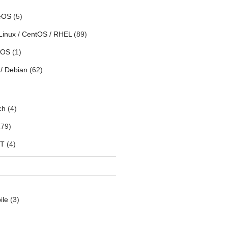
eOS
(5)
Linux / CentOS / RHEL
(89)
h OS
(1)
/ Debian
(62)
ch
(4)
79)
oT
(4)
ile
(3)