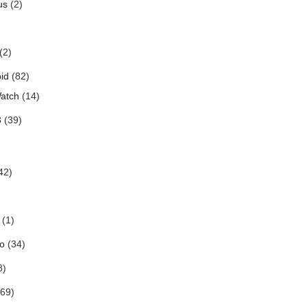
us
(2)
(2)
id
(82)
atch
(14)
3
(39)
42)
(1)
o
(34)
8)
69)