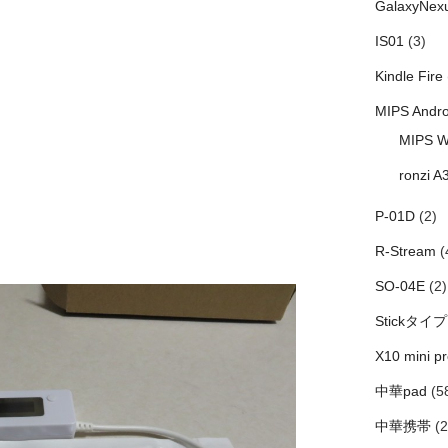
GalaxyNex
IS01
(3)
Kindle Fire
MIPS Andro
MIPS W
ronzi A
P-01D
(2)
R-Stream
(
SO-04E
(2)
Stickタイプ
X10 mini pr
中華pad
(5
中華携帯
(2