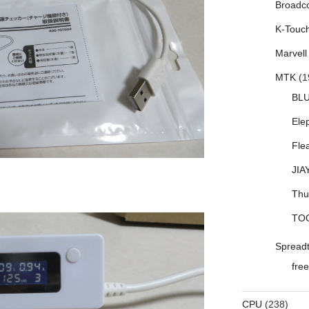
Broadc
K-Touc
Marvell
MTK
(1
BL
Ele
Fle
JIA
Thu
TO
Spread
free
CPU
(238)