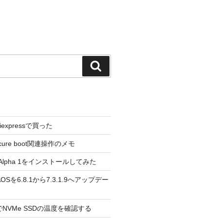
検
索
liexpressで買った
cure boot関連操作のメモ
3.0 Alpha 1をインストールしてみた
 のAOSを6.8.1から7.3.1.9へアップデー
reeでNVMe SSDの温度を確認する