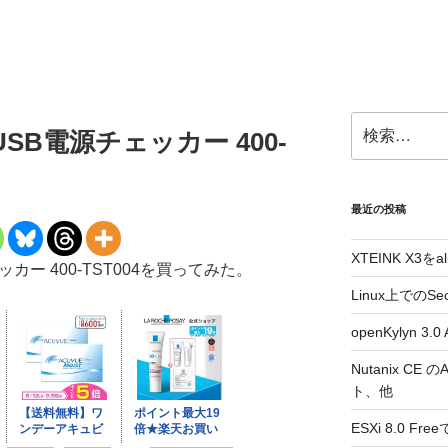
検
B電源チェッカー 400-
索:
最近の投稿
XTEINK X3をa
ー 400-TST004を買ってみた。
Linux上でのSe
openKylyn 
Nutanix CE
ト、他
ESXi 8.0 F