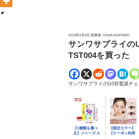
投
2015年3月4日
投稿者:
OSAKANATARO
稿
サンワサプライのUS
日:
TST004を買った
サンワサプライのUSB電源チェッカ