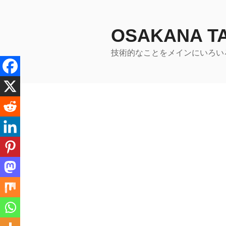
コ
ン
テ
OSAKANA 
ン
技術的なことをメインにいろい
ツ
へ
ス
キ
ッ
プ