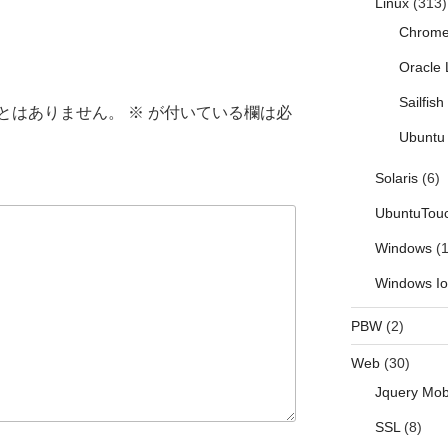
Linux
(313)
Chrom
Oracle 
Sailfis
とはありません。
※
が付いている欄は必
Ubuntu 
Solaris
(6)
UbuntuTou
Windows
(1
Windows I
PBW
(2)
Web
(30)
Jquery Mob
SSL
(8)