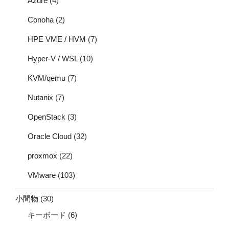
Azure
(4)
Conoha
(2)
HPE VME / HVM
(7)
Hyper-V / WSL
(10)
KVM/qemu
(7)
Nutanix
(7)
OpenStack
(3)
Oracle Cloud
(32)
proxmox
(22)
VMware
(103)
小間物
(30)
キーボード
(6)