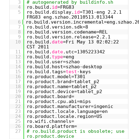
3
# autogenerated by buildinfo.sh
4
ro.build.
id
=FRG83
5
ro.build.display.
id
=T301-eng 2.2.1
FRG83 eng.szhao.20110513.013344
6
ro.build.version.incremental=eng.szhao.2
7
ro.build.version.sdk=8
8
ro.build.version.codename=REL
9
ro.build.version.release=2.2.1
10
ro.build.
date
=Fri May 13 02:02:22
CST 2011
11
ro.build.
date
.utc=1305223342
12
ro.build.
type
=eng
13
ro.build.user=szhao
14
ro.build.host=szhao-desktop
15
ro.build.tags=
test
-keys
16
ro.product.model=T301
17
ro.product.brand=tablet_p2
18
ro.product.name=tablet_p2
19
ro.product.device=tablet_p2
20
ro.product.board=
21
ro.product.cpu.abi=mips
22
ro.product.manufacturer=ingenic
23
ro.product.locale.language=en
24
ro.product.locale.region=US
25
ro.wifi.channels=
26
ro.board.platform=
27
# ro.build.product is obsolete; use
ro.product.device