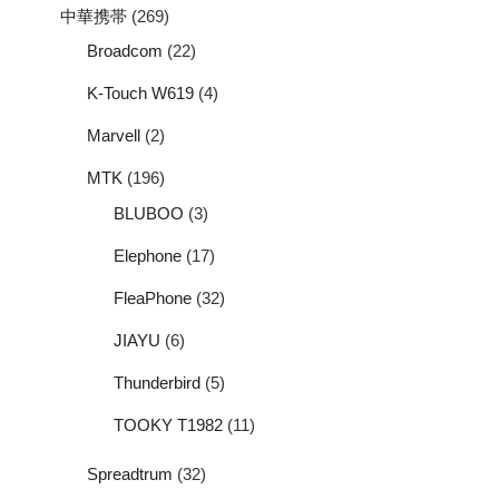
中華携帯
(269)
Broadcom
(22)
K-Touch W619
(4)
Marvell
(2)
MTK
(196)
BLUBOO
(3)
Elephone
(17)
FleaPhone
(32)
JIAYU
(6)
Thunderbird
(5)
TOOKY T1982
(11)
Spreadtrum
(32)