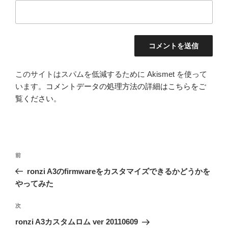
このサイトはスパムを低減するために Akismet を使って
います。
コメントデータの処理方法の詳細はこちらをご
覧ください
。
投
前
前
稿
の
ronzi A3のfirmwareをカスタマイズできるかどうかを
ナ
投
やってみた
ビ
稿
ゲ
次
次
の
ー
ronzi A3カスタムロム ver 20110609