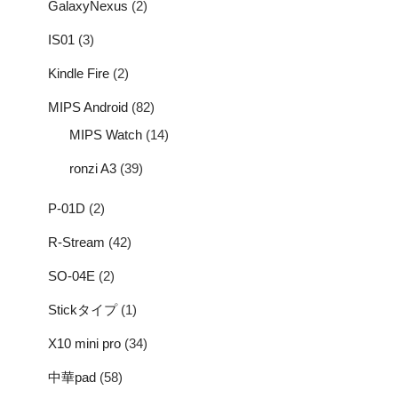
GalaxyNexus
(2)
IS01
(3)
Kindle Fire
(2)
MIPS Android
(82)
MIPS Watch
(14)
ronzi A3
(39)
P-01D
(2)
R-Stream
(42)
SO-04E
(2)
Stickタイプ
(1)
X10 mini pro
(34)
中華pad
(58)