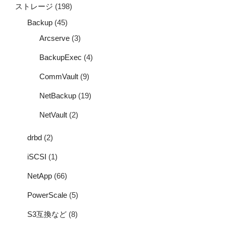
ストレージ
(198)
Backup
(45)
Arcserve
(3)
BackupExec
(4)
CommVault
(9)
NetBackup
(19)
NetVault
(2)
drbd
(2)
iSCSI
(1)
NetApp
(66)
PowerScale
(5)
S3互換など
(8)