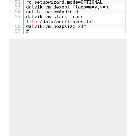
52
ro.setupwizard.mode=OPTIONAL
53
dalvik.vm.dexopt-flags=m=y,
v
=n
54
net.bt.name=Android
55
dalvik.vm.stack-trace-
file
=/data/anr/traces.txt
56
dalvik.vm.heapsize=24m
57
#