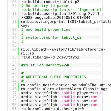
28
ro.build.product=tablet_p2
29
# Do not try to parse
ro.build.description or .fingerprint
30
ro.build.description=T301-eng 2.2.1
FRG83 eng.szhao.20110513.013344
31
ro.build.fingerprint=T301/tablet_p2/tabl
keys
32
# end build properties
33
#
34
# system.prop for tablet_p2
35
#
36
37
rild.libpath=/system/lib/libreference-
ril.so
38
rild.libargs=-d /dev/ttyS2
39
40
#ro.sf.lcd_density=240
41
42
#
43
# ADDITIONAL_BUILD_PROPERTIES
44
#
45
ro.config.notification_sound=OnTheHunt.o
46
ro.config.alarm_alert=Alarm_Classic.ogg
47
media.stagefright.
enable
-player=
true
48
media.stagefright.
enable
-meta=
true
49
media.stagefright.
enable
-scan=
true
50
media.stagefright.
enable
-http=
true
51
ro.kernel.android.checkjni=0