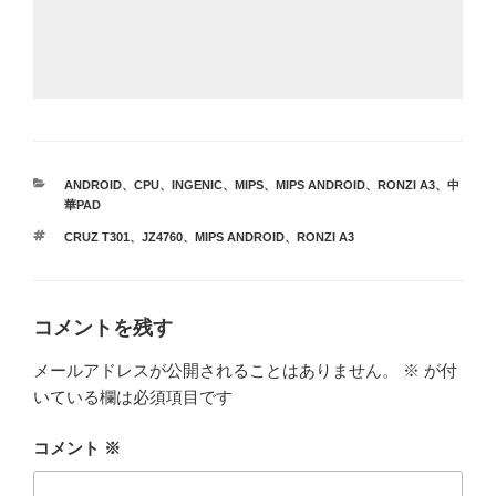
カ
ANDROID
、
CPU
、
INGENIC
、
MIPS
、
MIPS ANDROID
、
RONZI A3
、
中
テ
華PAD
ゴ
タ
CRUZ T301
、
JZ4760
、
MIPS ANDROID
、
RONZI A3
リ
グ
ー
コメントを残す
メールアドレスが公開されることはありません。
※
が付
いている欄は必須項目です
コメント
※