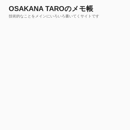
コ
OSAKANA TAROのメモ帳
ン
技術的なことをメインにいろいろ書いてくサイトです
テ
ン
ツ
へ
ス
キ
ッ
プ