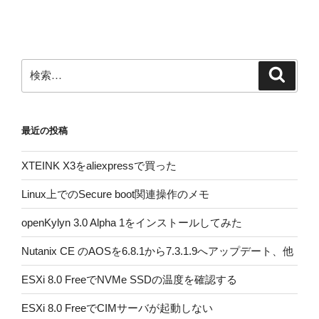
投
シ
稿
ョ
ン
検
検
索
索:
最近の投稿
XTEINK X3をaliexpressで買った
Linux上でのSecure boot関連操作のメモ
openKylyn 3.0 Alpha 1をインストールしてみた
Nutanix CE のAOSを6.8.1から7.3.1.9へアップデート、他
ESXi 8.0 FreeでNVMe SSDの温度を確認する
ESXi 8.0 FreeでCIMサーバが起動しない