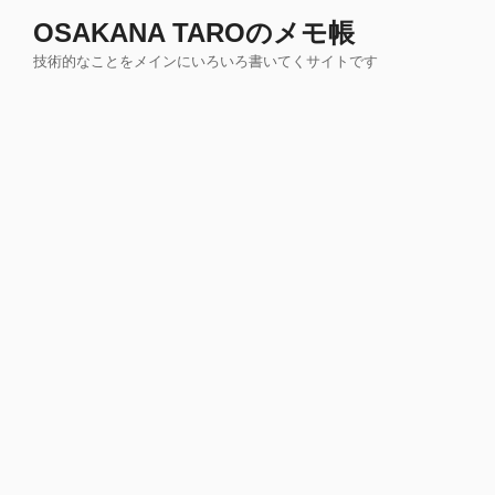
コ
OSAKANA TAROのメモ帳
ン
技術的なことをメインにいろいろ書いてくサイトです
テ
ン
ツ
へ
ス
キ
ッ
プ