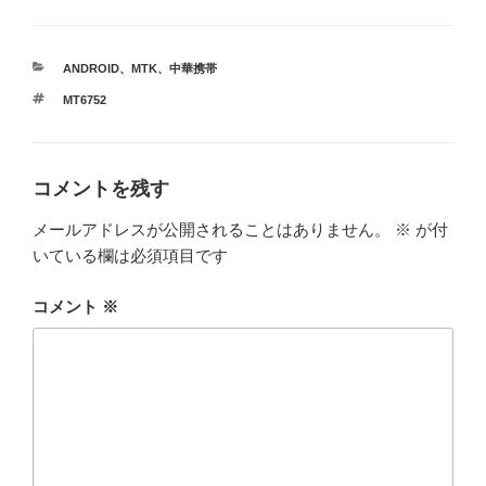
カ
ANDROID
、
MTK
、
中華携帯
テ
タ
MT6752
ゴ
グ
リ
ー
コメントを残す
メールアドレスが公開されることはありません。
※
が付
いている欄は必須項目です
コメント
※