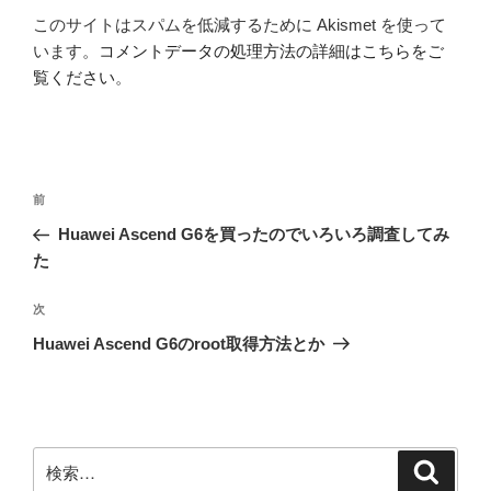
このサイトはスパムを低減するために Akismet を使って
います。
コメントデータの処理方法の詳細はこちらをご
覧ください
。
投
前
前
稿
の
Huawei Ascend G6を買ったのでいろいろ調査してみ
ナ
投
た
ビ
稿
ゲ
次
次
の
ー
Huawei Ascend G6のroot取得方法とか
投
シ
稿
ョ
ン
検
検
索
索: