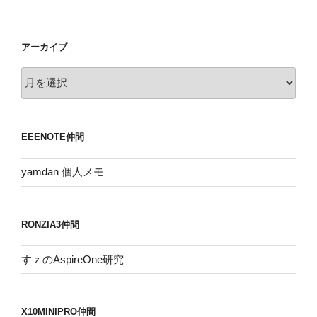
アーカイブ
ア
ー
カ
イ
EEENOTE仲間
ブ
yamdan 個人メモ
RONZIA3仲間
すｚのAspireOne研究
X10MINIPRO仲間