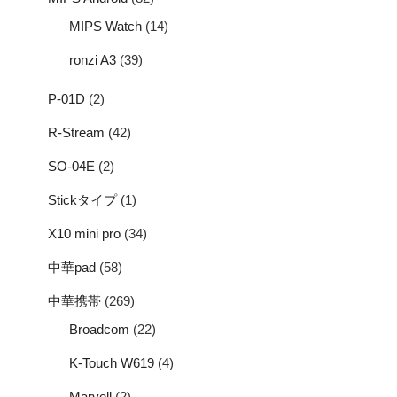
MIPS Watch
(14)
ronzi A3
(39)
P-01D
(2)
R-Stream
(42)
SO-04E
(2)
Stickタイプ
(1)
X10 mini pro
(34)
中華pad
(58)
中華携帯
(269)
Broadcom
(22)
K-Touch W619
(4)
Marvell
(2)