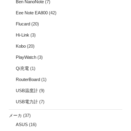
Ben NanoNote
(7)
Eee Note EA800
(42)
Flucard
(20)
Hi-Link
(3)
Kobo
(20)
PlayWatch
(3)
Qi充電
(1)
RouterBoard
(1)
USB温度計
(9)
USB電力計
(7)
メーカ
(37)
ASUS
(16)