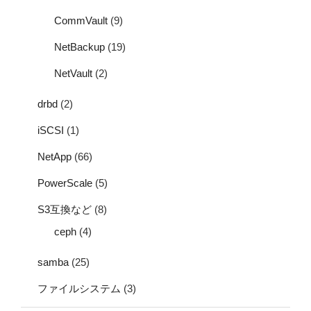
CommVault
(9)
NetBackup
(19)
NetVault
(2)
drbd
(2)
iSCSI
(1)
NetApp
(66)
PowerScale
(5)
S3互換など
(8)
ceph
(4)
samba
(25)
ファイルシステム
(3)