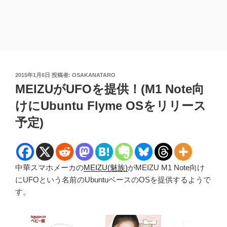
投
2015年1月6日
投稿者:
OSAKANATARO
稿
MEIZUがUFOを提供！(M1 Note向
日:
けにUbuntu Flyme OSをリリース
予定)
中華スマホメーカの
MEIZU(魅族)
がMEIZU M1 Note向け
にUFOという名前のUbuntuベースのOSを提供するようで
す。